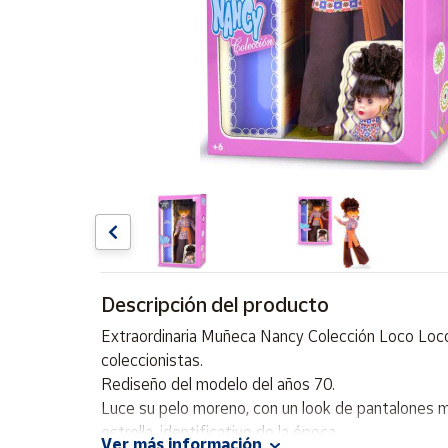
Artesanía
Oficina y
Papelería
Para Canarias,
Ceuta y Melilla
Más
populares
Bono
Cultural
Descripción del producto
Nuestros
vendedores
Extraordinaria Muñeca Nancy Colección Loco Loco
Las
coleccionistas.
novedades
Rediseño del modelo del años 70.
de Correos
Market
Luce su pelo moreno, con un look de pantalones 
estrella, identificativo de la época,
Ver más información