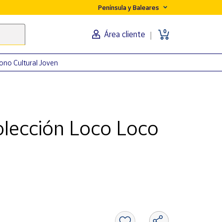
Península y Baleares
0
Área cliente
ono Cultural Joven
lección Loco Loco