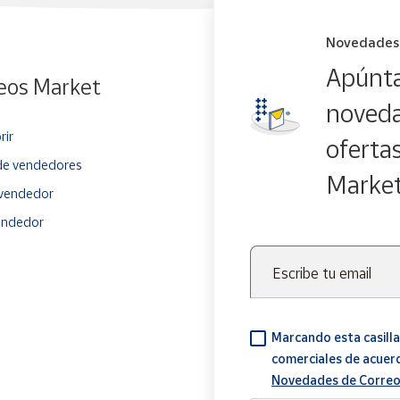
Novedades
Apúnta
eos Market
noveda
rir
oferta
e vendedores
Marke
vendedor
endedor
Escribe tu email
Marcando esta casilla
comerciales de acuer
Novedades de Correo