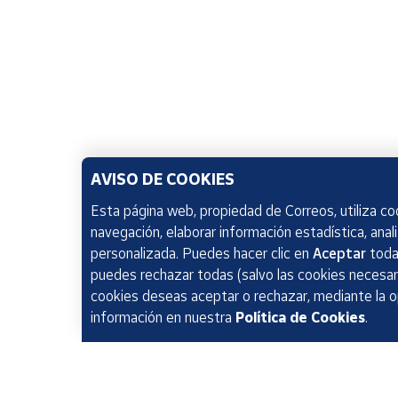
AVISO DE COOKIES
Esta página web, propiedad de Correos, utiliza coo
navegación, elaborar información estadística, anal
personalizada. Puedes hacer clic en
Aceptar
todas
puedes rechazar todas (salvo las cookies necesari
cookies deseas aceptar o rechazar, mediante la 
información en nuestra
Política de Cookies
.