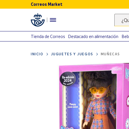
Correos Market
Menú
¿Qu
Nuestro
catálogo
Tienda de Correos
Destacado en alimentación
Beb
Alimentación
INICIO
JUGUETES Y JUEGOS
MUÑECAS
Bebidas
Ocio y cultura
Juguetes y
juegos
Libros y
revistas
Merchandising
y regalos
Tienda de
Correos