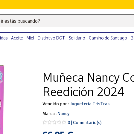
é estás buscando?
Escribe
palabras
clave
idas
Aceite
Miel
Distintivo DGT
Solidario
Camino de Santiago
B
para
buscar
productos
en
Muñeca Nancy Co
Correos
Market
Reedición 2024
.
Vendido por :
Juguetería TrisTras
Marca :
Nancy
0 | Comentario(s)