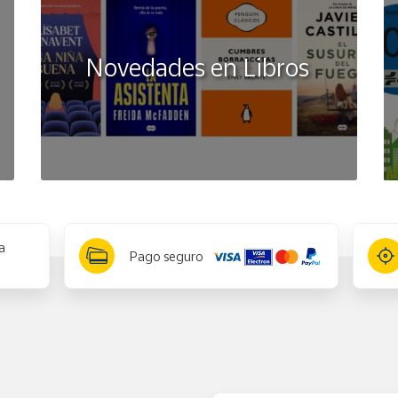
ntes de dar al niño/a
Novedades en Libros
a
Pago seguro