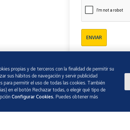
Verificación reCAPTCH
ENVIAR
kies propias y de terceros con la finalidad de permitir su
izar sus hábitos de navegación y servir publicidad
 para permitir el uso de todas las cookies. También
as) en el botón Rechazar todas, o elegir qué tipo de
opción
Configurar Cookies.
Puedes obtener más