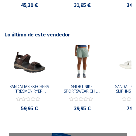
45,30 €
31,95 €
34,
Lo último de este vendedor
SANDALIAS SKECHERS 
SHORT NIKE 
SANDALIAS 
TRESMEN RYER 
SPORTSWEAR CHILL 
SLIP-INS U
MARRON CHOCOLATE 
TERRY VERDE II3980-
3.0 NEVER
205112-CHOC 
006 PANTALONES 
BLANCO
HOMBRE SANDALIAS 
CORTOS MUJER
119975
59,95 €
39,95 €
74,
COMODAS
SANDALIAS
MU