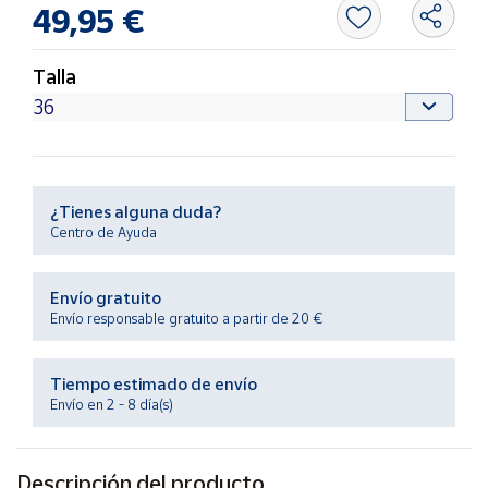
Productos
49,95 €
Solidarios
Talla
Ayuda
Centro
de ayuda
¿Tienes alguna duda?
Contacto
Centro de Ayuda
Vendedores
Envío gratuito
Envío responsable gratuito a partir de 20 €
Mapa de
vendedores
Tiempo estimado de envío
Hazte
Envío en 2 - 8 día(s)
vendedor
Área
vendedor
Descripción del producto