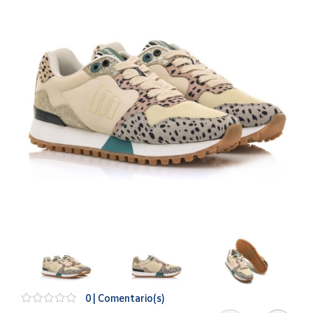
Artesanía
Oficina y
Papelería
Para Canarias,
Ceuta y Melilla
Más
populares
Bono
Cultural
Nuestros
vendedores
Las
novedades
de Correos
Market
0 | Comentario(s)