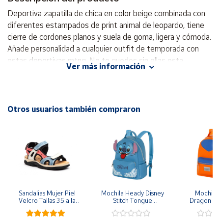
Deportiva zapatilla de chica en color beige combinada con
Cuenta
diferentes estampados de print animal de leopardo, tiene
cierre de cordones planos y suela de goma, ligera y cómoda.
Añade personalidad a cualquier outfit de temporada con
Área
cliente
estas deportivas mtng. No te quedes sin ellas esta
Ver más información
temporada. Material principal: Textil Altura: 3 cm Material de
la suela: De goma Tipo de tacón: Plano Tipo de cierre:
Ubicación
Cordones Material del interior: Sintético Material de la
planta: Sintético Tipo de puntera: Redonda
Otros usuarios también compraron
Península
y
Baleares
Canarias,
Ceuta y
Melilla
Sandalias Mujer Piel 
Mochila Heady Disney 
Mochila  
Velcro Tallas 35 a la 
Stitch Tongue 
Dragon Bal
41
29x24.5x15 cm
Goku 29x