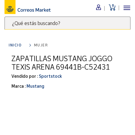
0
Menú
¿Qué estás buscando?
Nuestro
catálogo
Escribe
palabras
INICIO
MUJER
clave
Alimentación
para
ZAPATILLAS MUSTANG JOGGO
Bebidas
buscar
TEXIS ARENA 69441B-C52431
Ocio y cultura
productos
en
Vendido por :
Sportstock
Juguetes y
juegos
Correos
Marca :
Mustang
Market
Libros y
.
revistas
Merchandising
y regalos
Tienda de
Correos