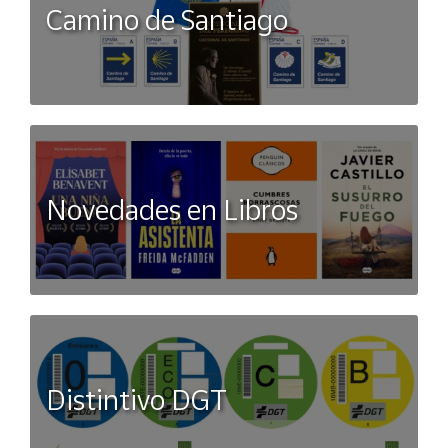
Camino de Santiago
1%,fibra 3%, ceniza 5% y humedad 16%
Novedades en Libros
Distintivo DGT