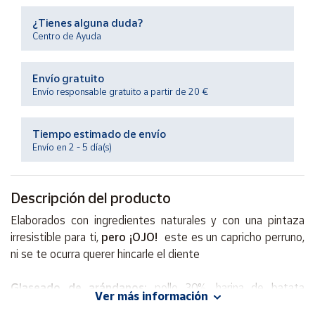
Productos
Solidarios
¿Tienes alguna duda?
Centro de Ayuda
Ayuda
Envío gratuito
Envío responsable gratuito a partir de 20 €
Centro
de ayuda
Tiempo estimado de envío
Contacto
Envío en 2 - 5 día(s)
Vendedores
Descripción del producto
Elaborados con ingredientes naturales y con una pintaza
Mapa de
vendedores
irresistible para ti,
pero ¡OJO!
este es un capricho perruno,
ni se te ocurra querer hincarle el diente
Hazte
vendedor
Glaseado de arándanos:
pollo 30%, harina de batata
Área
Ver más información
25,3%, harina de batata morada, almidón de guisante,
vendedor