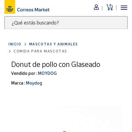
0
Menú
¿Qué estás buscando?
Nuestro
catálogo
Escribe
palabras
INICIO
MASCOTAS Y ANIMALES
clave
Alimentación
COMIDA PARA MASCOTAS
para
Bebidas
buscar
Donut de pollo con Glaseado
Ocio y cultura
productos
Vendido por :
MOYDOG
en
Juguetes y
juegos
Correos
Marca :
Moydog
Market
Libros y
.
revistas
Merchandising
y regalos
Tienda de
Correos