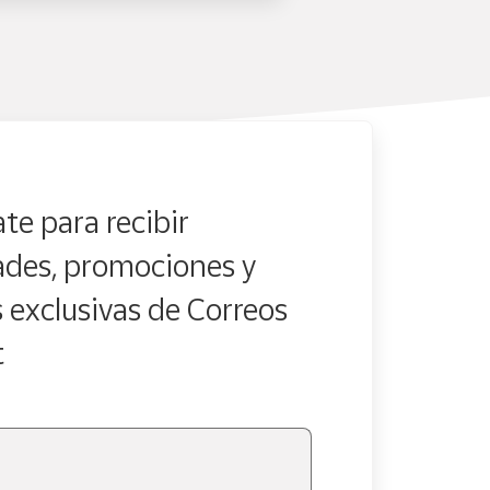
en.
te para recibir
des, promociones y
s exclusivas de Correos
ecciones durante el proceso de compra.
t