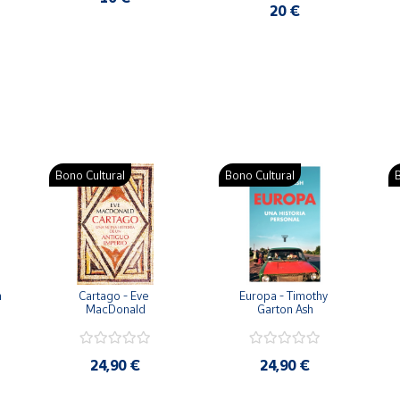
20 €
iva.
do con su familia.
9788410298316
Bono Cultural
Bono Cultural
B
LO MAS VISTO
792
Juvenil
 
Cartago - Eve 
Europa - Timothy 
NINGUNA
MacDonald
Garton Ash
Español
24,90 €
24,90 €
03.10.2024