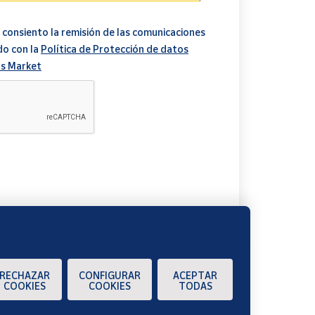
 consiento la remisión de las comunicaciones
do con la
Política de Protección de datos
s Market
A
ndedor lo envíe y cuando el pedido esté listo para
RECHAZAR
CONFIGURAR
ACEPTAR
COOKIES
COOKIES
TODAS