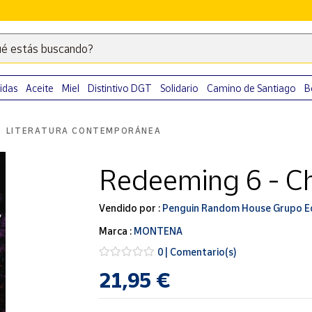
é estás buscando?
Escribe
palabras
clave
idas
Aceite
Miel
Distintivo DGT
Solidario
Camino de Santiago
B
para
buscar
LITERATURA CONTEMPORÁNEA
productos
en
Redeeming 6 - C
Correos
Market
.
Vendido por :
Penguin Random House Grupo Ed
Marca :
MONTENA
0 | Comentario(s)
21,95 €