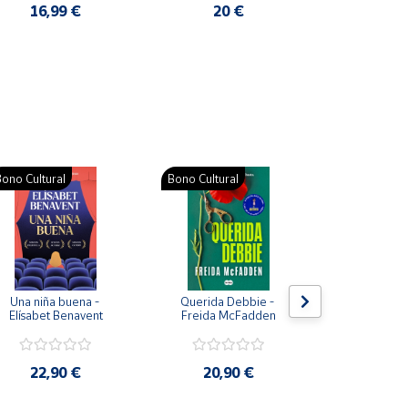
16,99 €
20 €
50
ono Cultural
Bono Cultural
Bono Cultura
Una niña buena - 
Querida Debbie - 
El periódic
Elísabet Benavent
Freida McFadden
democracia 
Cerc
22,90 €
20,90 €
14,9