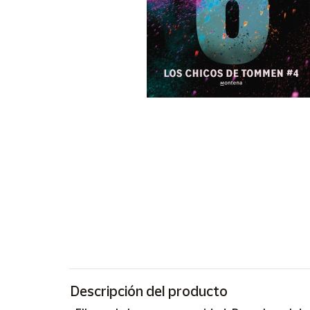
Artesanía
Oficina y
Papelería
Para Canarias,
Ceuta y Melilla
Más
populares
Bono
Cultural
Nuestros
vendedores
Las
novedades
de Correos
Market
Descripción del producto