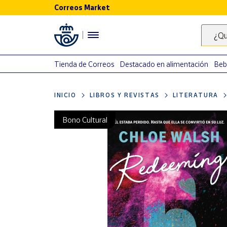
Correos Market
Menú
¿Qu
Nuestro
catálogo
Tienda de Correos
Destacado en alimentación
Beb
Alimentación
INICIO
LIBROS Y REVISTAS
LITERATURA
Bebidas
Ocio y cultura
Bono Cultural
Juguetes y
juegos
Libros y
revistas
Merchandising
y regalos
Tienda de
Correos