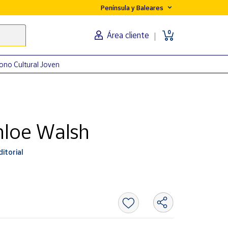
Península y Baleares
0
Área cliente
ono Cultural Joven
hloe Walsh
itorial