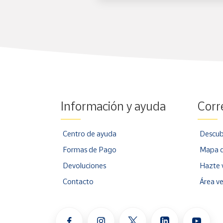
Recibirás un email de confirmación con todos
Cuando el libro llegue a la oficina de Correo
¿Puedo comprar cualquier libro con el Bono Cul
No. Solo los libros que están identificados con la
Si un libro no muestra esa identificación, deberás
Información y ayuda
Corr
¿Dónde rec
ojo
mi pedido?
Centro de ayuda
Descub
Los libros adquiridos con el Bono Cultural Joven 
Formas de Pago
Mapa d
Según la normativa del Bono Cultural, no están per
Devoluciones
Hazte 
Contacto
Área v
¿
Cómo funciona la recogida de
mi
pedido en la 
Para recoger un paquete en la oficina de Correos 