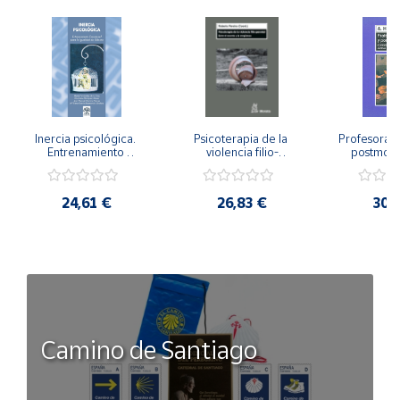
Inercia psicológica. 
Psicoterapia de la 
Profesorado,
Entrenamiento 
violencia filio-
postmode
Emocional para la 
parental. Entre el 
Cambian los
Igualdad de Género.
secreto y la 
cambi
vergüenza.
profes
24,61 €
26,83 €
30,
Camino de Santiago