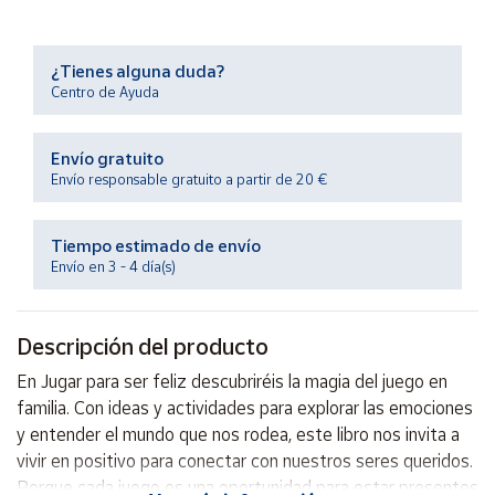
Productos
Solidarios
¿Tienes alguna duda?
Centro de Ayuda
Ayuda
Envío gratuito
Centro
de ayuda
Envío responsable gratuito a partir de 20 €
Contacto
Tiempo estimado de envío
Envío en 3 - 4 día(s)
Vendedores
Descripción del producto
Mapa de
vendedores
En Jugar para ser feliz descubriréis la magia del juego en
Hazte
familia. Con ideas y actividades para explorar las emociones
vendedor
y entender el mundo que nos rodea, este libro nos invita a
Área
vivir en positivo para conectar con nuestros seres queridos.
vendedor
Porque cada juego es una oportunidad para estar presentes