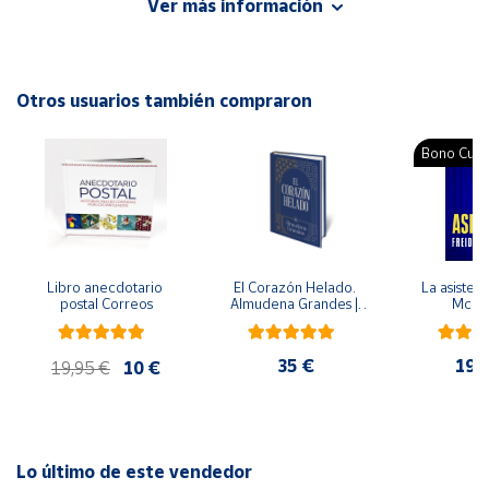
Ver más información
y crecer felices.
Cuenta
Autor: Zazu Navarro, Teresa Cebrián
Editorial: Montena
Otros usuarios también compraron
Área
ISBN: 9788418318993
cliente
Idioma: Español
Bono Cultu
Ubicación
Península
y
Libro anecdotario 
El Corazón Helado. 
La asistent
Baleares
postal Correos
Almudena Grandes | 
McFa
Edición especial de 
Canarias,
lujo | Libro con sello y 
matasellos
Ceuta y
35 €
19,
19,95 €
10 €
Melilla
Lo último de este vendedor