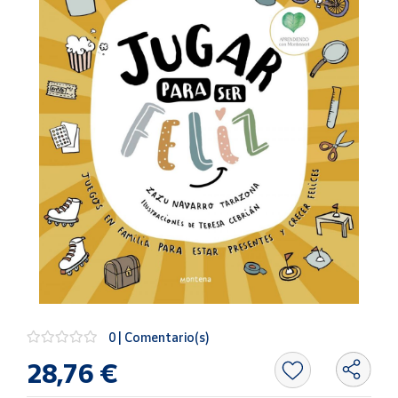
Artesanía
Oficina y
Papelería
Para Canarias,
Ceuta y Melilla
Más
populares
Bono
Cultural
Nuestros
vendedores
Las
novedades
0 | Comentario(s)
de Correos
Market
28,76 €