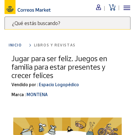
0
Menú
¿Qué estás buscando?
Nuestro
catálogo
Escribe
palabras
INICIO
LIBROS Y REVISTAS
clave
Alimentación
para
Jugar para ser feliz. Juegos en
Bebidas
buscar
familia para estar presentes y
Ocio y cultura
productos
crecer felices
en
Juguetes y
juegos
Correos
Vendido por :
Espacio Logopédico
Market
Libros y
Marca :
MONTENA
.
revistas
Merchandising
y regalos
Tienda de
Correos