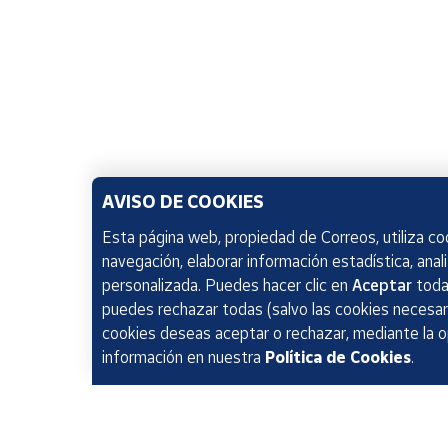
AVISO DE COOKIES
Esta página web, propiedad de Correos, utiliza coo
navegación, elaborar información estadística, anal
personalizada. Puedes hacer clic en
Aceptar
todas
puedes rechazar todas (salvo las cookies necesari
cookies deseas aceptar o rechazar, mediante la 
información en nuestra
Política de Cookies
.