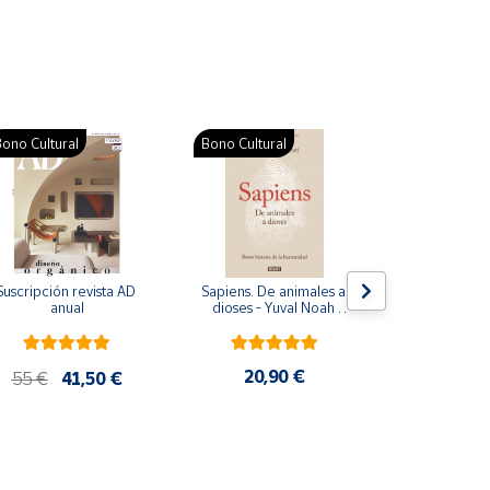
ono Cultural
Bono Cultural
Suscripción revista AD 
Sapiens. De animales a 
Colección d
anual
dioses - Yuval Noah 
para bebés. S
Harari
de cartón
20,90 €
28
55 €
41,50 €