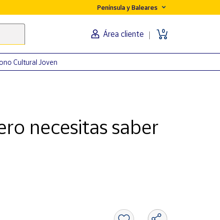
Península y Baleares
0
Área cliente
ono Cultural Joven
ro necesitas saber