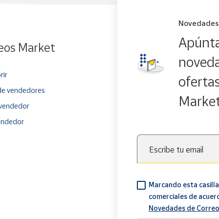
Novedades
Apúnta
eos Market
noveda
rir
oferta
e vendedores
Marke
vendedor
endedor
Escribe tu email
Marcando esta casilla
comerciales de acuer
Novedades de Correo