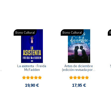
Bono Cultural
Bono Cultural
B
La asistenta - Freida 
Antes de diciembre 
McFadden
(edición revisada por la 
o 
autora) - Joana Marcús
19,90 €
17,95 €