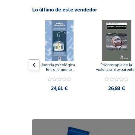
Lo último de este vendedor
Cuenta
Área
cliente
Ubicación
n visual y 
Inercia psicológica. 
Psicoterapia de la 
 Adaptación 
Entrenamiento 
violencia filio-parental.
Península
. Nivel I ESO.
Emocional para la 
Entre el secreto y la 
y
Igualdad de Género.
vergüenza.
Baleares
,21 €
24,61 €
26,83 €
Canarias,
Ceuta y
Melilla