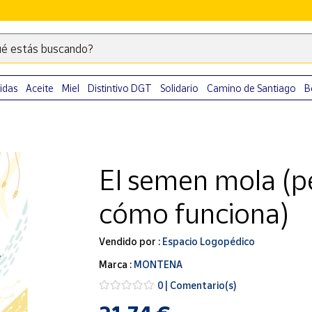
é estás buscando?
Escribe
palabras
clave
idas
Aceite
Miel
Distintivo DGT
Solidario
Camino de Santiago
B
para
buscar
productos
en
El semen mola (pe
Correos
Market
cómo funciona)
.
Vendido por :
Espacio Logopédico
Marca :
MONTENA
0 | Comentario(s)