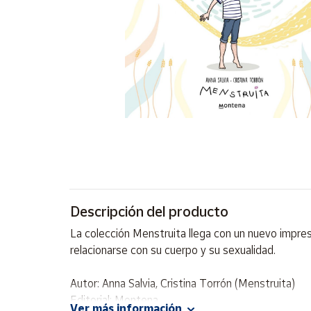
Artesanía
Oficina y
Papelería
Para Canarias,
Ceuta y Melilla
Más
populares
Bono
Cultural
Descripción del producto
Nuestros
vendedores
La colección Menstruita llega con un nuevo impres
Las
relacionarse con su cuerpo y su sexualidad.
novedades
de Correos
Market
Autor: Anna Salvia, Cristina Torrón (Menstruita)
Editorial: Montena
Ver más información