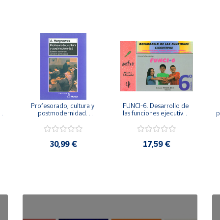
Profesorado, cultura y 
FUNCI-6. Desarrollo de 
 
postmodernidad. 
las funciones ejecutivas. 
p
Cambian los tiempos, 
6º de Primaria.
cambia el profesorado.
30,99 €
17,59 €