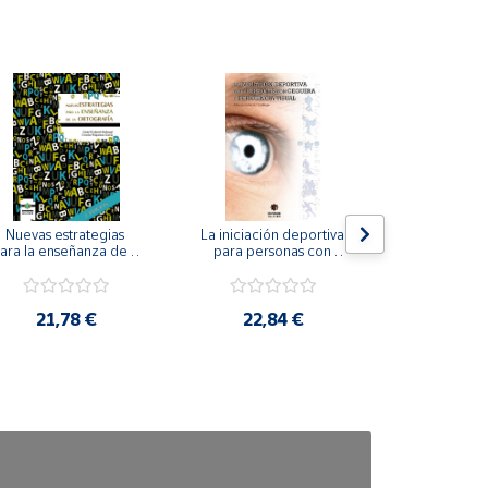
Nuevas estrategias 
La iniciación deportiva 
El método Cl
ara la enseñanza de la 
para personas con 
ortografía.
ceguera y deficiencia 
visual.
18,4
21,78 €
22,84 €