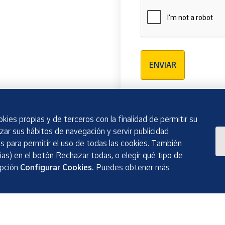
Verificación reCAPTCH
ENVIAR
kies propias y de terceros con la finalidad de permitir su
izar sus hábitos de navegación y servir publicidad
 para permitir el uso de todas las cookies. También
as) en el botón Rechazar todas, o elegir qué tipo de
opción
Configurar Cookies.
Puedes obtener más