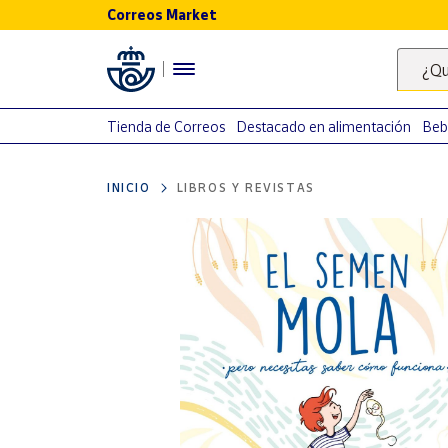
Correos Market
Menú
¿Qu
Nuestro
catálogo
Tienda de Correos
Destacado en alimentación
Beb
Alimentación
INICIO
LIBROS Y REVISTAS
Bebidas
Ocio y cultura
Juguetes y
juegos
Libros y
revistas
Merchandising
y regalos
Tienda de
Correos