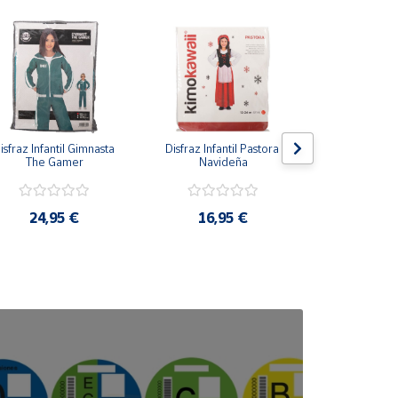
isfraz Infantil Gimnasta 
Disfraz Infantil Pastora 
Disfraz Infan
The Gamer
Navideña
Azu
24,95 €
16,95 €
16,9