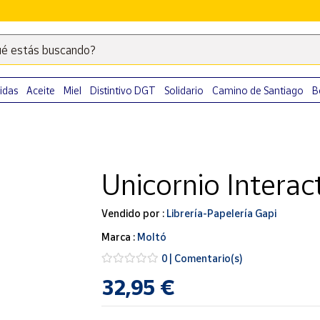
é estás buscando?
Escribe
palabras
clave
idas
Aceite
Miel
Distintivo DGT
Solidario
Camino de Santiago
B
para
buscar
productos
en
Unicornio Interac
Correos
Market
.
Vendido por :
Librería-Papelería Gapi
Marca :
Moltó
0 | Comentario(s)
32,95 €