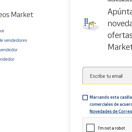
Apúnta
eos Market
noveda
rir
oferta
e vendedores
Marke
vendedor
endedor
Escribe tu email
Marcando esta casilla
comerciales de acuer
Novedades de Correo