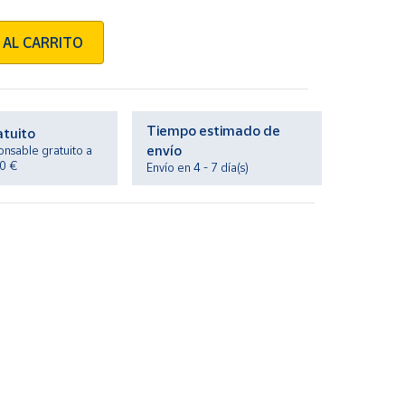
 AL CARRITO
Tiempo estimado de
atuito
envío
onsable gratuito a
20 €
Envío en 4 - 7 día(s)