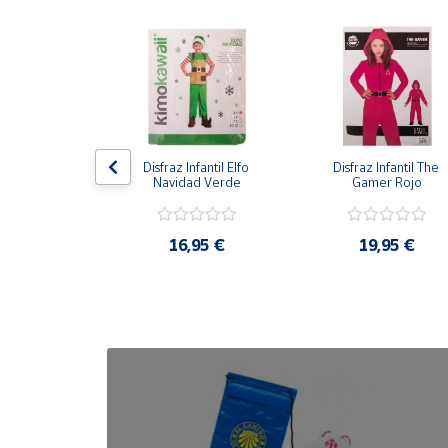
Cuenta
Área
cliente
antil Gato con 
Disfraz Infantil Elfo 
Disfraz Infantil The 
Ubicación
otas
Navidad Verde
Gamer Rojo
Península
,95 €
16,95 €
19,95 €
y
Baleares
Canarias,
Ceuta y
Melilla