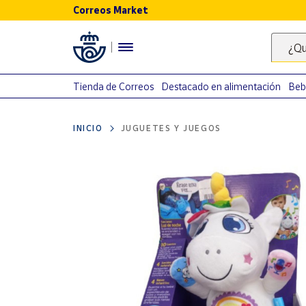
Correos Market
Menú
¿Qu
Nuestro
catálogo
Tienda de Correos
Destacado en alimentación
Beb
Alimentación
INICIO
JUGUETES Y JUEGOS
Bebidas
Ocio y cultura
Juguetes y
juegos
Libros y
revistas
Merchandising
y regalos
Tienda de
Correos