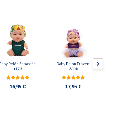
Baby Pelón Sebastián 
Baby Pelón Frozen 
Lote 5 Mo
Yatra
Anna
Adrenalyn 
2025 P
16,95 €
17,95 €
33,9