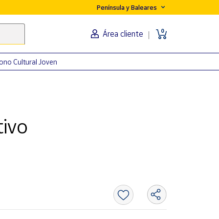
Península y Baleares
0
Área cliente
ono Cultural Joven
tivo