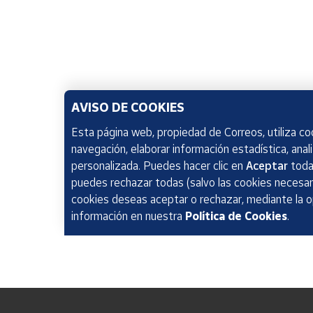
AVISO DE COOKIES
Esta página web, propiedad de Correos, utiliza coo
navegación, elaborar información estadística, anal
personalizada. Puedes hacer clic en
Aceptar
todas
puedes rechazar todas (salvo las cookies necesari
cookies deseas aceptar o rechazar, mediante la 
información en nuestra
Política de Cookies
.