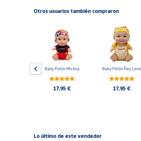
Productos
Solidarios
Otros usuarios también compraron
Ayuda
Centro
de ayuda
Contacto
C Barcelona 
Baby Pelón Mickey
Baby Pelón Rey Leó
ición Nuevo 
One Black 
Vendedores
cks 2025 
GK Panini
17,95 €
17,95 €
0 €
Mapa de
vendedores
Hazte
vendedor
Área
Lo último de este vendedor
vendedor