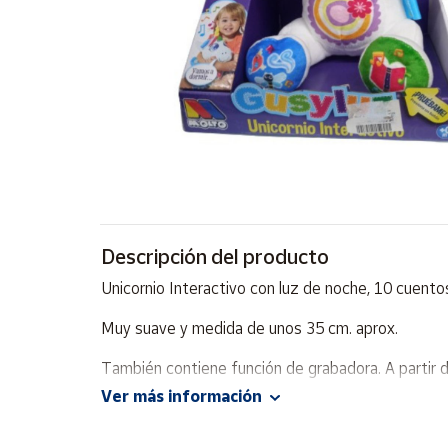
Artesanía
Oficina y
Papelería
Para Canarias,
Ceuta y Melilla
Más
populares
Bono
Descripción del producto
Cultural
Unicornio Interactivo con luz de noche, 10 cuentos
Nuestros
vendedores
Muy suave y medida de unos 35 cm. aprox.
Las
También contiene función de grabadora. A partir 
novedades
de Correos
Ver más información
Market