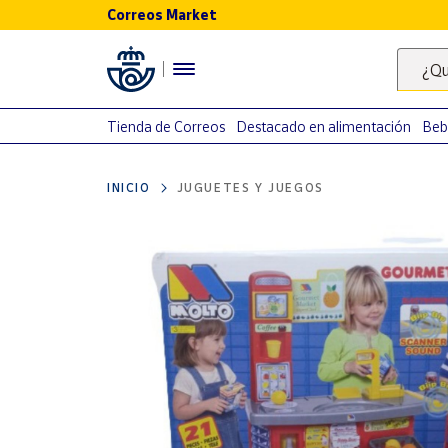
Correos Market
Menú
¿Qu
Nuestro
catálogo
Tienda de Correos
Destacado en alimentación
Beb
Alimentación
INICIO
JUGUETES Y JUEGOS
Bebidas
Ocio y cultura
Juguetes y
juegos
Libros y
revistas
Merchandising
y regalos
Tienda de
Correos