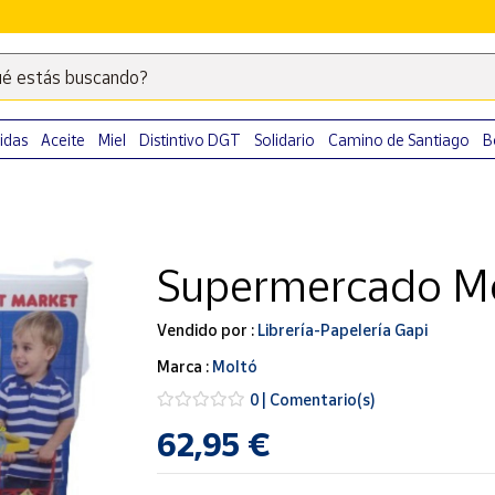
é estás buscando?
Escribe
palabras
clave
idas
Aceite
Miel
Distintivo DGT
Solidario
Camino de Santiago
B
para
buscar
productos
en
Supermercado M
Correos
Market
.
Vendido por :
Librería-Papelería Gapi
Marca :
Moltó
0 | Comentario(s)
62,95 €