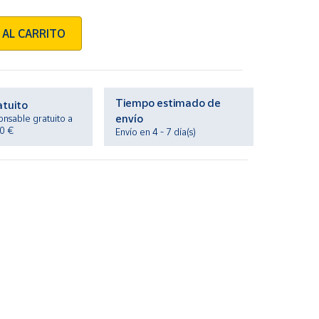
 AL CARRITO
Tiempo estimado de
atuito
envío
onsable gratuito a
20 €
Envío en 4 - 7 día(s)