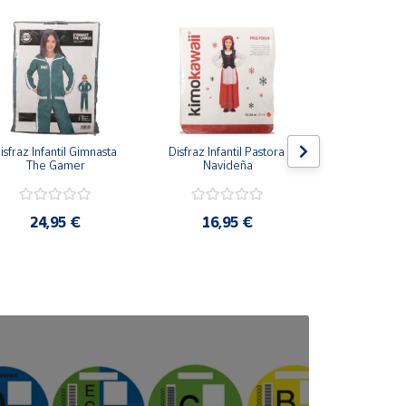
isfraz Infantil Gimnasta 
Disfraz Infantil Pastora 
Disfraz Infan
The Gamer
Navideña
Azu
24,95 €
16,95 €
16,9