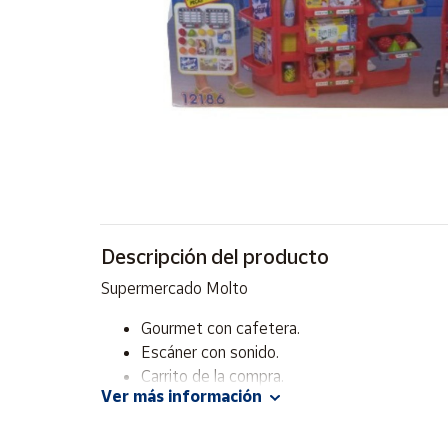
Artesanía
Oficina y
Papelería
Para Canarias,
Ceuta y Melilla
Más
populares
Bono
Descripción del producto
Cultural
Supermercado Molto
Nuestros
vendedores
Gourmet con cafetera.
Escáner con sonido.
Las
novedades
Carrito de la compra.
de Correos
Ver más información
21 accesorios más.
Market
Dimensiones del envase: 57 x 66 x 21 cm.