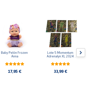
Baby Pelón Frozen 
Lote 5 Momentum 
Baby Peló
Anna
Adrenalyn XL 2024 
Huel
2025 Panini
17,95 €
33,99 €
16,9