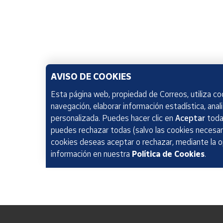
AVISO DE COOKIES
Esta página web, propiedad de Correos, utiliza coo
navegación, elaborar información estadística, anal
personalizada. Puedes hacer clic en
Aceptar
todas
puedes rechazar todas (salvo las cookies necesari
cookies deseas aceptar o rechazar, mediante la 
información en nuestra
Política de Cookies
.