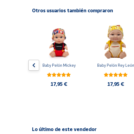
Productos
Solidarios
A partir de 3 años.
Otros usuarios también compraron
Ayuda
Centro
de ayuda
Contacto
dowski 
Baby Pelón Mickey
Baby Pelón Rey Leó
 Adrenalyn 
2025 Carta 
Vendedores
ión Panini
17,95 €
17,95 €
0 €
Mapa de
vendedores
Hazte
vendedor
Área
Lo último de este vendedor
vendedor