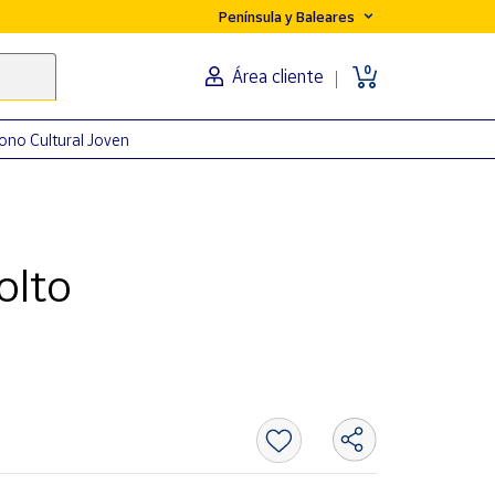
Península y Baleares
0
Área cliente
ono Cultural Joven
olto