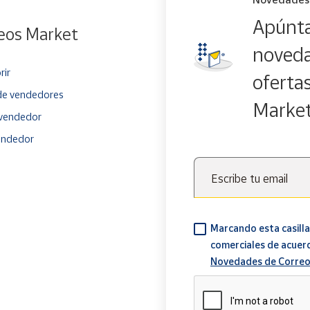
Apúnta
eos Market
noveda
rir
oferta
e vendedores
Marke
vendedor
endedor
Escribe tu email
Marcando esta casilla
comerciales de acuer
Novedades de Correo