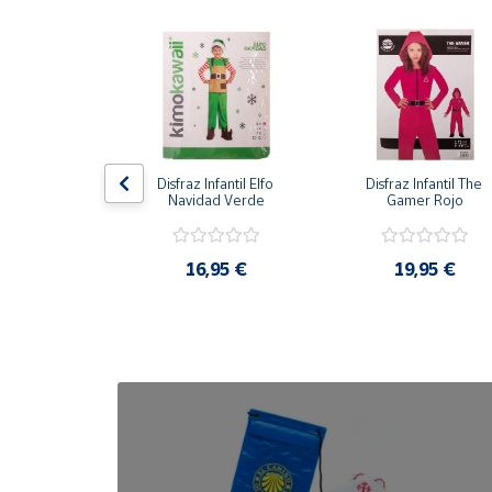
Cuenta
Área
cliente
antil Gato con 
Disfraz Infantil Elfo 
Disfraz Infantil The 
Ubicación
otas
Navidad Verde
Gamer Rojo
Península
,95 €
16,95 €
19,95 €
y
Baleares
Canarias,
Ceuta y
Melilla