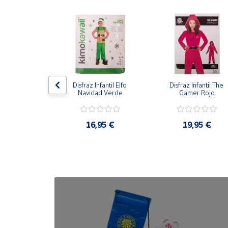
Cuenta
Área
cliente
antil Gato con 
Disfraz Infantil Elfo 
Disfraz Infantil The 
Ubicación
otas
Navidad Verde
Gamer Rojo
Península
,95 €
16,95 €
19,95 €
y
Baleares
Canarias,
Ceuta y
Melilla