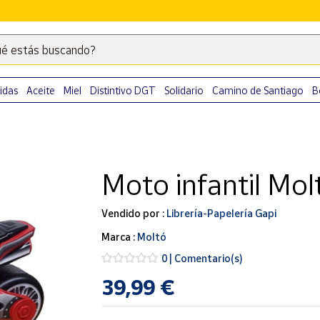
é estás buscando?
Escribe
palabras
clave
idas
Aceite
Miel
Distintivo DGT
Solidario
Camino de Santiago
B
para
buscar
productos
en
Moto infantil Mol
Correos
Market
.
Vendido por :
Librería-Papelería Gapi
Marca :
Moltó
0 | Comentario(s)
39,99 €