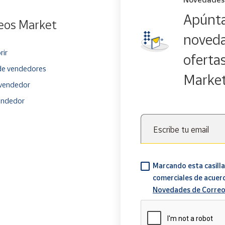
Apúnta
eos Market
noveda
rir
oferta
e vendedores
Marke
vendedor
endedor
Escribe tu email
Marcando esta casilla
comerciales de acuer
Novedades de Correo