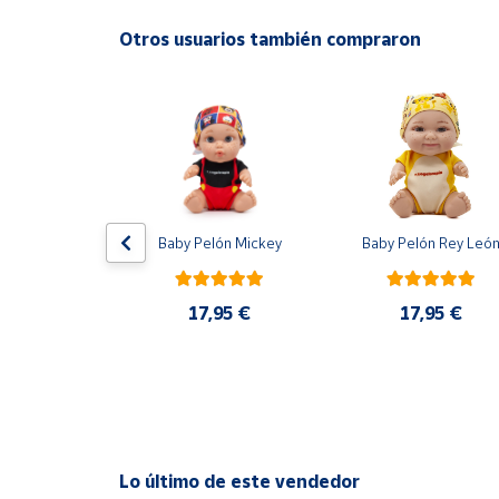
Productos
Solidarios
Otros usuarios también compraron
Ayuda
Centro
de ayuda
Contacto
C Barcelona 
Baby Pelón Mickey
Baby Pelón Rey Leó
ición Nuevo 
One Black 
Vendedores
cks 2025 
GK Panini
17,95 €
17,95 €
0 €
Mapa de
vendedores
Hazte
vendedor
Área
Lo último de este vendedor
vendedor