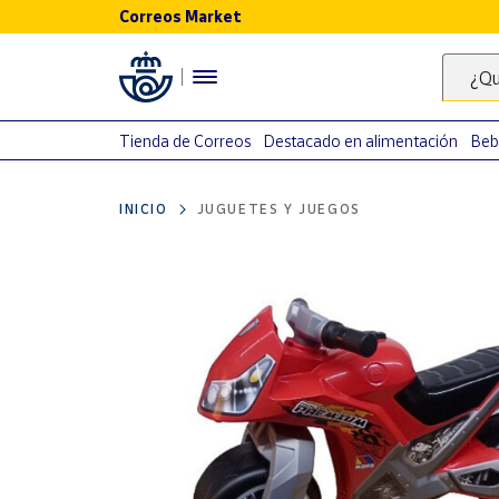
Correos Market
Menú
¿Qu
Nuestro
catálogo
Tienda de Correos
Destacado en alimentación
Beb
Alimentación
INICIO
JUGUETES Y JUEGOS
Bebidas
Ocio y cultura
Juguetes y
juegos
Libros y
revistas
Merchandising
y regalos
Tienda de
Correos