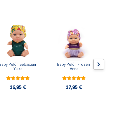
Baby Pelón Sebastián 
Baby Pelón Frozen 
Lote 5 Mo
Yatra
Anna
Adrenalyn 
2025 P
16,95 €
17,95 €
33,9