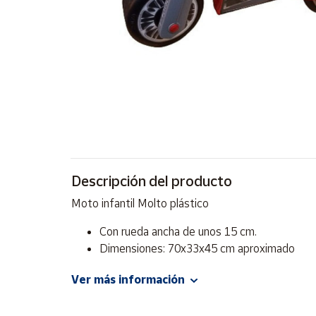
Artesanía
Oficina y
Papelería
Para Canarias,
Ceuta y Melilla
Más
populares
Bono
Descripción del producto
Cultural
Moto infantil Molto plástico
Nuestros
vendedores
Con rueda ancha de unos 15 cm.
Dimensiones: 70x33x45 cm aproximado
Las
novedades
de Correos
No apta para menores de 18 meses
Ver más información
Market