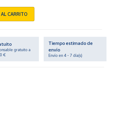
 AL CARRITO
Tiempo estimado de
atuito
envío
onsable gratuito a
20 €
Envío en 4 - 7 día(s)