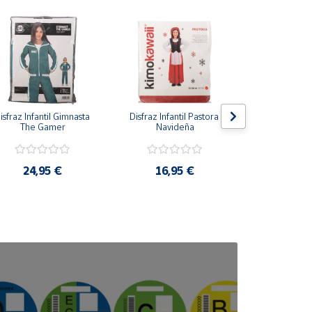
isfraz Infantil Gimnasta 
Disfraz Infantil Pastora 
Disfraz Infan
The Gamer
Navideña
Azu
24,95 €
16,95 €
16,9