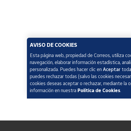
AVISO DE COOKIES
Esta página web, propiedad de Correos, utiliza coo
navegación, elaborar información estadística, anal
personalizada. Puedes hacer clic en
Aceptar
todas
puedes rechazar todas (salvo las cookies necesari
cookies deseas aceptar o rechazar, mediante la 
información en nuestra
Política de Cookies
.