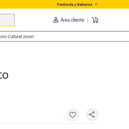
Península y Baleares
0
Área cliente
ono Cultural Joven
to