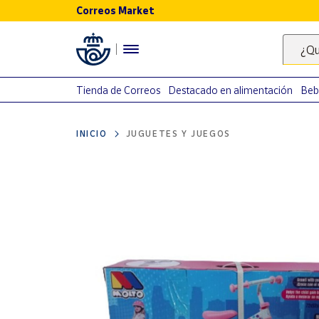
Correos Market
Menú
¿Qu
Nuestro
catálogo
Tienda de Correos
Destacado en alimentación
Beb
Alimentación
INICIO
JUGUETES Y JUEGOS
Bebidas
Ocio y cultura
Juguetes y
juegos
Libros y
revistas
Merchandising
y regalos
Tienda de
Correos