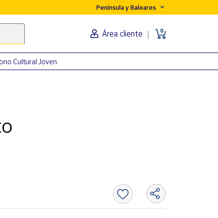
Península y Baleares
0
Área cliente
ono Cultural Joven
to