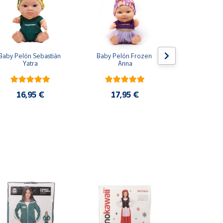
Baby Pelón Sebastián 
Baby Pelón Frozen 
Lote 5 Mo
Yatra
Anna
Adrenalyn 
2025 P
16,95 €
17,95 €
33,9