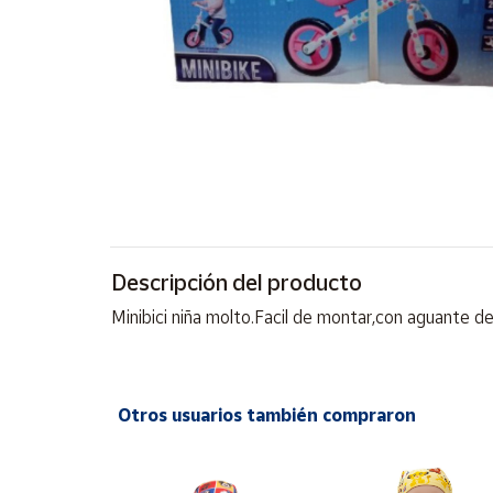
Artesanía
Oficina y
Papelería
Para Canarias,
Ceuta y Melilla
Más
populares
Bono
Descripción del producto
Cultural
Minibici niña molto.Facil de montar,con aguante d
Nuestros
vendedores
Las
novedades
Otros usuarios también compraron
de Correos
Market