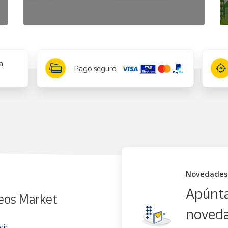
a
Pago seguro
Novedades
Apúnta
eos Market
noveda
rir