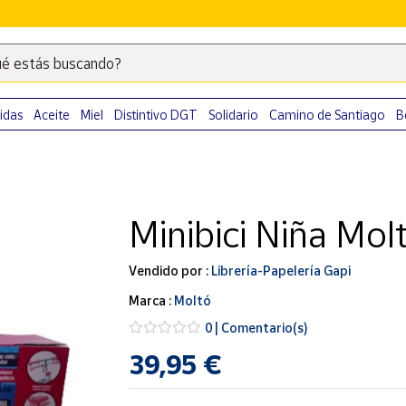
é estás buscando?
Escribe
palabras
clave
idas
Aceite
Miel
Distintivo DGT
Solidario
Camino de Santiago
B
para
buscar
productos
en
Minibici Niña Mol
Correos
Market
.
Vendido por :
Librería-Papelería Gapi
Marca :
Moltó
0 | Comentario(s)
39,95 €