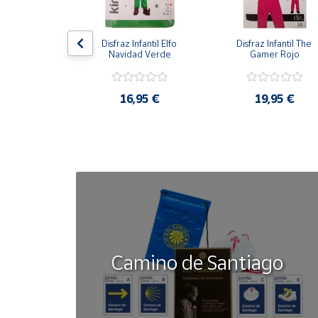
Cuenta
antil Gato con 
Disfraz Infantil Elfo 
Disfraz Infantil The 
otas
Navidad Verde
Gamer Rojo
Área
cliente
,95 €
16,95 €
19,95 €
Ubicación
Península
y
Baleares
Canarias,
Ceuta y
Melilla
Camino de Santiago