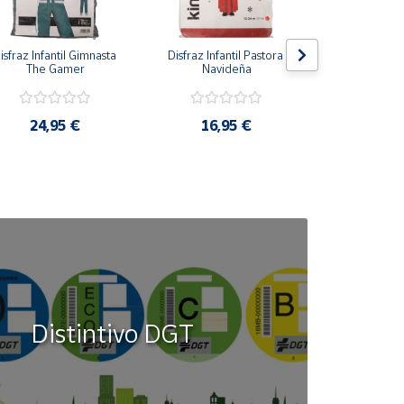
isfraz Infantil Gimnasta 
Disfraz Infantil Pastora 
Disfraz Infan
The Gamer
Navideña
Azu
24,95 €
16,95 €
16,9
Distintivo DGT