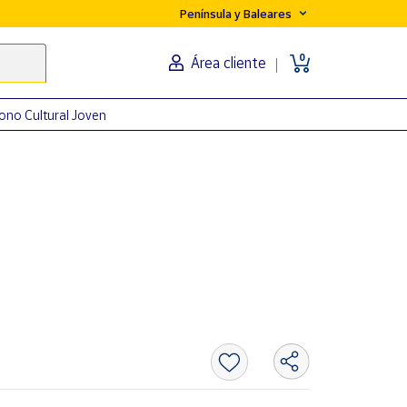
Península y Baleares
0
Área cliente
ono Cultural Joven