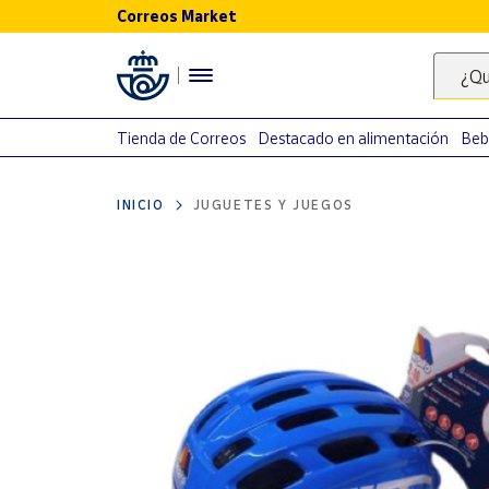
Correos Market
Menú
¿Qu
Nuestro
catálogo
Tienda de Correos
Destacado en alimentación
Beb
Alimentación
INICIO
JUGUETES Y JUEGOS
Bebidas
Ocio y cultura
Juguetes y
juegos
Libros y
revistas
Merchandising
y regalos
Tienda de
Correos