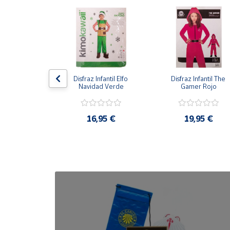
Cuenta
Área
cliente
antil Gato con 
Disfraz Infantil Elfo 
Disfraz Infantil The 
otas
Navidad Verde
Gamer Rojo
Ubicación
,95 €
16,95 €
19,95 €
Península
y
Baleares
Canarias,
Ceuta y
Melilla