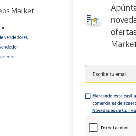
Apúnta
eos Market
noveda
rir
oferta
e vendedores
Marke
vendedor
endedor
Escribe tu email
Marcando esta casilla
comerciales de acuer
Novedades de Correo