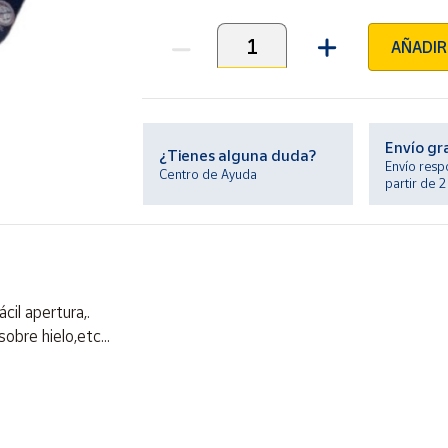
AÑADIR
Unidades
Envío gr
¿Tienes alguna duda?
Envío resp
Centro de Ayuda
partir de 
cil apertura,.
obre hielo,etc...