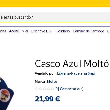
é estás buscando?
Escribe
palabras
clave
idas
Aceite
Miel
Distintivo DGT
Solidario
Camino de Santiago
B
para
buscar
productos
en
Casco Azul Moltó
Correos
Market
.
Vendido por :
Librería-Papelería Gapi
Marca :
Moltó
0 | Comentario(s)
21,99 €