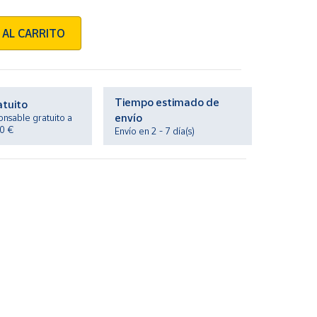
 AL CARRITO
Tiempo estimado de
atuito
envío
onsable gratuito a
20 €
Envío en 2 - 7 día(s)