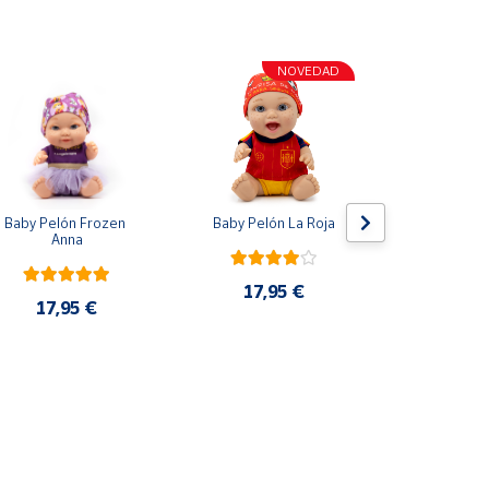
NOVEDAD
Baby Pelón Frozen 
Baby Pelón La Roja
Lote 5 Mo
Anna
Adrenalyn 
2025 P
17,95 €
17,95 €
33,9