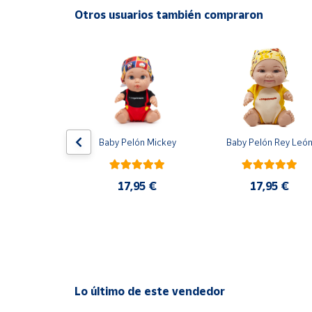
Productos
Otros usuarios también compraron
Solidarios
Ayuda
Centro
de ayuda
Contacto
C Barcelona 
Baby Pelón Mickey
Baby Pelón Rey Leó
ición Nuevo 
One Black 
cks 2025 
Vendedores
GK Panini
17,95 €
17,95 €
0 €
Mapa de
vendedores
Hazte
vendedor
Área
Lo último de este vendedor
vendedor