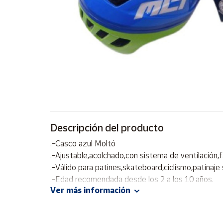
Artesanía
Oficina y
Papelería
Para Canarias,
Ceuta y Melilla
Más
populares
Bono
Descripción del producto
Cultural
.-Casco azul Moltó
Nuestros
.-Ajustable,acolchado,con sistema de ventilación,fá
vendedores
.-Válido para patines,skateboard,ciclismo,patinaje s
Las
.-Edad recomendada desde los 2 a los 10 años.
novedades
Ver más información
de Correos
Market