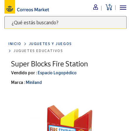
0
Menú
¿Qué estás buscando?
Nuestro
catálogo
Escribe
palabras
INICIO
JUGUETES Y JUEGOS
clave
Alimentación
JUGUETES EDUCATIVOS
para
Bebidas
buscar
Super Blocks Fire Station
Ocio y cultura
productos
Vendido por :
Espacio Logopédico
en
Juguetes y
juegos
Correos
Marca :
Miniland
Market
Libros y
.
revistas
Merchandising
y regalos
Tienda de
Correos