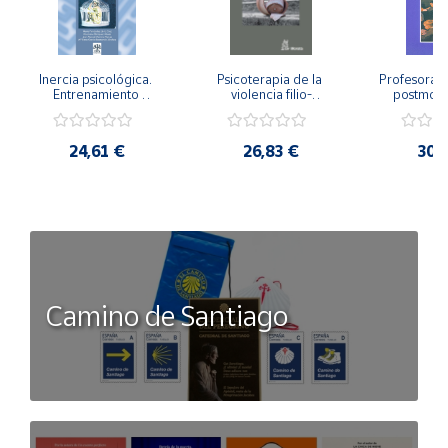
Inercia psicológica. 
Psicoterapia de la 
Profesorado,
Entrenamiento 
violencia filio-
postmode
Emocional para la 
parental. Entre el 
Cambian los
Igualdad de Género.
secreto y la 
cambi
vergüenza.
profes
24,61 €
26,83 €
30,
Camino de Santiago