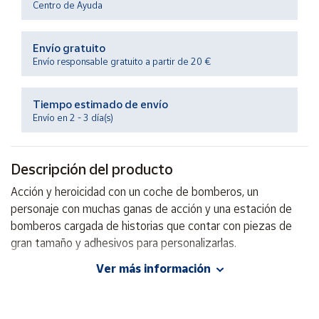
Centro de Ayuda
Productos
Solidarios
Envío gratuito
Envío responsable gratuito a partir de 20 €
Ayuda
Centro
Tiempo estimado de envío
de ayuda
Envío en 2 - 3 día(s)
Contacto
Descripción del producto
Vendedores
Acción y heroicidad con un coche de bomberos, un
personaje con muchas ganas de acción y una estación de
Mapa de
bomberos cargada de historias que contar con piezas de
vendedores
gran tamaño y adhesivos para personalizarlas.
Hazte
Ver más información
vendedor
EAN: 8413082323523
Área
vendedor