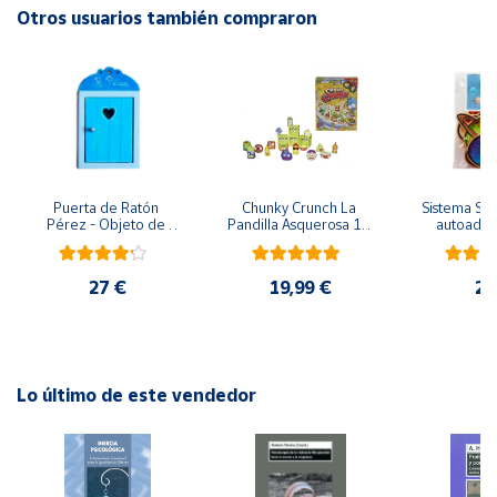
Otros usuarios también compraron
Cuenta
Área
cliente
Ubicación
Puerta de Ratón 
Chunky Crunch La 
Sistema Sola
Pérez - Objeto de 
Pandilla Asquerosa 16 
autoadhes
madera
piezas
mad
Península
y
27 €
19,99 €
24
Baleares
Canarias,
Ceuta y
Melilla
Lo último de este vendedor