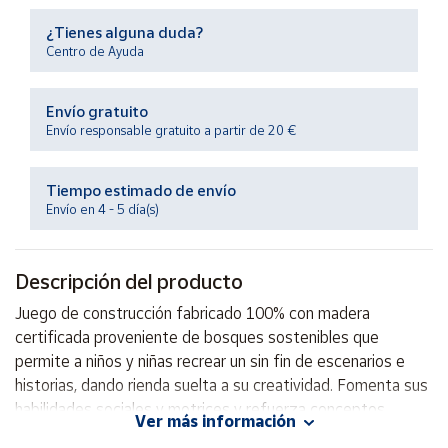
Productos
Solidarios
¿Tienes alguna duda?
Centro de Ayuda
Ayuda
Envío gratuito
Envío responsable gratuito a partir de 20 €
Centro
de ayuda
Tiempo estimado de envío
Contacto
Envío en 4 - 5 día(s)
Vendedores
Descripción del producto
Juego de construcción fabricado 100% con madera
Mapa de
vendedores
certificada proveniente de bosques sostenibles que
permite a niños y niñas recrear un sin fin de escenarios e
Hazte
vendedor
historias, dando rienda suelta a su creatividad. Fomenta sus
habilidades sociales y motrices y refuerza conceptos
Área
Ver más información
básicos como forma, volumen o tamaño y otros más
vendedor