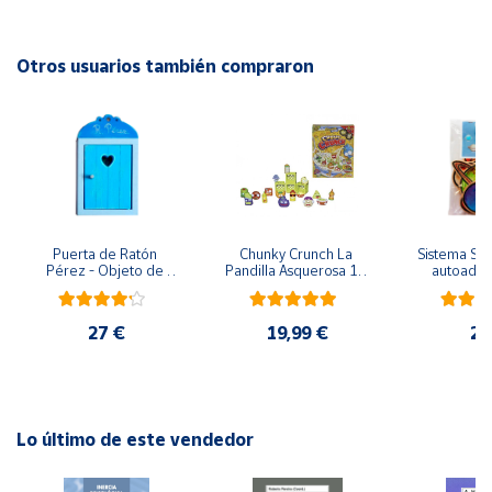
complejos como el equilibrio y la simetría.
Cuenta
Otros usuarios también compraron
EAN: 8413082940508
Área
Advertencias:
cliente
No recomendable para niños menores de 3 años. Contiene
piezas pequeñas. Peligro de asfixia
Ubicación
Puerta de Ratón 
Chunky Crunch La 
Sistema Sola
Península
Pérez - Objeto de 
Pandilla Asquerosa 16 
autoadhes
y
madera
piezas
mad
Baleares
27 €
19,99 €
24
Canarias,
Ceuta y
Melilla
Lo último de este vendedor