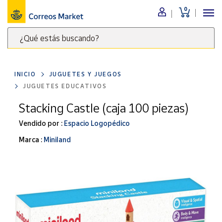
0
Menú
¿Qué estás buscando?
Nuestro
catálogo
Escribe
palabras
INICIO
JUGUETES Y JUEGOS
clave
Alimentación
JUGUETES EDUCATIVOS
para
Bebidas
buscar
Stacking Castle (caja 100 piezas)
Ocio y cultura
productos
Vendido por :
Espacio Logopédico
en
Juguetes y
juegos
Correos
Marca :
Miniland
Market
Libros y
.
revistas
Merchandising
y regalos
Tienda de
Correos