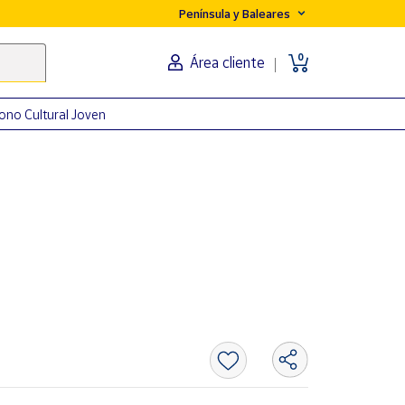
Península y Baleares
0
Área cliente
ono Cultural Joven