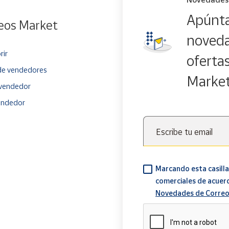
Apúnta
eos Market
noveda
rir
oferta
e vendedores
Marke
vendedor
endedor
Escribe tu email
Marcando esta casilla
comerciales de acuer
Novedades de Correo