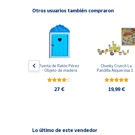
Productos
Solidarios
Otros usuarios también compraron
Ayuda
Centro
de ayuda
Contacto
usical Vtech
Puerta de Ratón Pérez 
Chunky Crunch La 
- Objeto de madera
Pandilla Asquerosa 16
piezas
Vendedores
,95 €
27 €
19,99 €
Mapa de
vendedores
Hazte
vendedor
Área
Lo último de este vendedor
vendedor