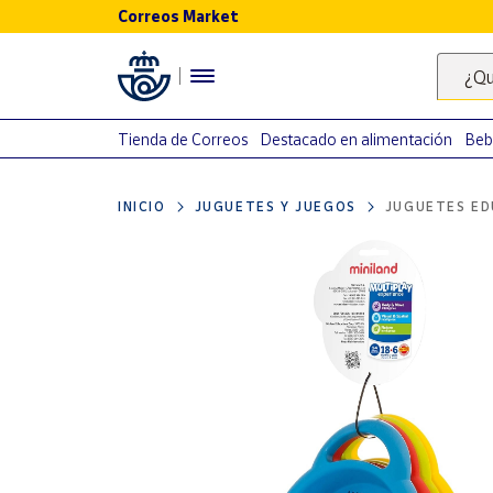
Correos Market
Menú
¿Qu
Nuestro
catálogo
Tienda de Correos
Destacado en alimentación
Beb
Alimentación
INICIO
JUGUETES Y JUEGOS
JUGUETES ED
Bebidas
Ocio y cultura
Juguetes y
juegos
Libros y
revistas
Merchandising
y regalos
Tienda de
Correos