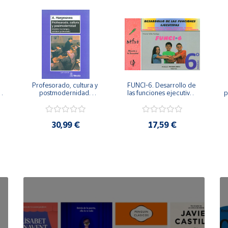
Profesorado, cultura y 
FUNCI-6. Desarrollo de 
 
postmodernidad. 
las funciones ejecutivas. 
p
Cambian los tiempos, 
6º de Primaria.
cambia el profesorado.
30,99 €
17,59 €