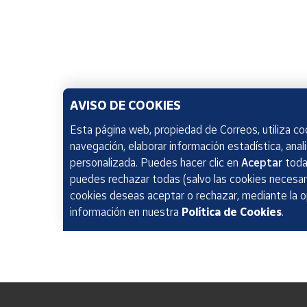
AVISO DE COOKIES
Esta página web, propiedad de Correos, utiliza coo
navegación, elaborar información estadística, anal
personalizada. Puedes hacer clic en
Aceptar
todas
puedes rechazar todas (salvo las cookies necesari
cookies deseas aceptar o rechazar, mediante la 
información en nuestra
Política de Cookies
.