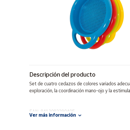
Artesanía
Oficina y
Papelería
Para Canarias,
Ceuta y Melilla
Más
populares
Bono
Descripción del producto
Cultural
Set de cuatro cedazos de colores variados adecuado
Nuestros
exploración, la coordinación mano-ojo y la estimula
vendedores
Las
novedades
EAN: 8413082290405
de Correos
Ver más información
Market