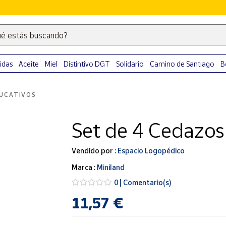
é estás buscando?
Escribe
palabras
clave
idas
Aceite
Miel
Distintivo DGT
Solidario
Camino de Santiago
B
para
buscar
UCATIVOS
productos
en
Set de 4 Cedazos
Correos
Market
.
Vendido por :
Espacio Logopédico
Marca :
Miniland
0 | Comentario(s)
11,57 €