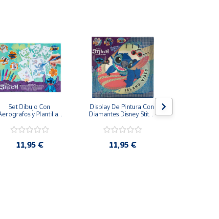
Set Dibujo Con 
Display De Pintura Con 
Pizarra má
Aerografos y Plantillas 
Diamantes Disney Stitch 
Stitch Tinta e
Stitch Más de 3 Años
29x29cm
28 
11,95 €
11,95 €
19,9