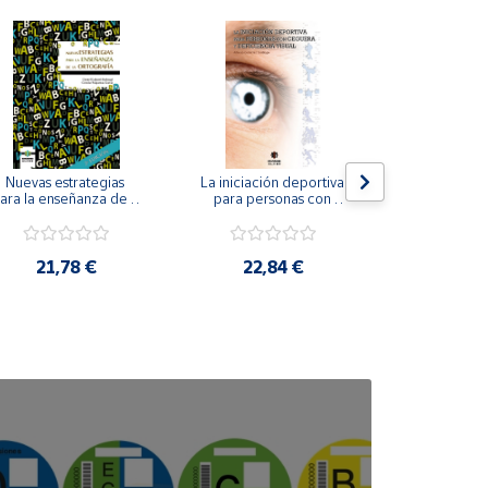
Nuevas estrategias 
La iniciación deportiva 
El método Cl
ara la enseñanza de la 
para personas con 
ortografía.
ceguera y deficiencia 
visual.
18,4
21,78 €
22,84 €