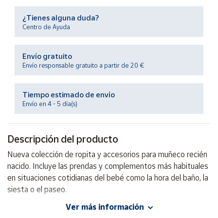
Productos
Solidarios
¿Tienes alguna duda?
Centro de Ayuda
Ayuda
Envío gratuito
Envío responsable gratuito a partir de 20 €
Centro
de ayuda
Tiempo estimado de envío
Contacto
Envío en 4 - 5 día(s)
Vendedores
Descripción del producto
Mapa de
Nueva colección de ropita y accesorios para muñeco recién
vendedores
nacido. Incluye las prendas y complementos más habituales
Hazte
en situaciones cotidianas del bebé como la hora del baño, la
vendedor
siesta o el paseo.
Área
Ver más información
vendedor