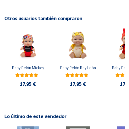
EAN: 8413082312213
Advertencias:
Cuenta
No recomendable para niños menores de 3 años. Contiene
Otros usuarios también compraron
piezas pequeñas. Peligro de asfixia
Área
cliente
Ubicación
Baby Pelón Mickey
Baby Pelón Rey León
Baby Peló
Península
y
Baleares
17,95 €
17,95 €
17,
Canarias,
Ceuta y
Melilla
Lo último de este vendedor