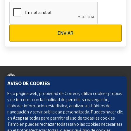
Verificación reCAPTCHA
ENVIAR
AVISO DE COOKIES
Política de cookies
Esta página web, propiedad de Correos, utiliza cookies propias
y de terceros con la finalidad de permitir su navegación,
Aviso legal
elaborar información estadística, analizar sus hábitos de
navegación y servir publicidad personalizada. Puedes hacer clic
Condiciones del servicio
en
Aceptar
todas para permitir el uso de todas las cookies.
También puedes rechazar todas (salvo las cookies necesarias)
Política de Privacidad Web
en el botón Rechazar todas, o elegir qué tipo de cookies