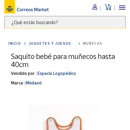
0
Menú
¿Qué estás buscando?
Nuestro
catálogo
Escribe
palabras
INICIO
JUGUETES Y JUEGOS
MUÑECAS
clave
Alimentación
para
Saquito bebé para muñecos hasta
Bebidas
buscar
40cm
Ocio y cultura
productos
en
Vendido por :
Espacio Logopédico
Juguetes y
juegos
Correos
Marca :
Miniland
Market
Libros y
.
revistas
Merchandising
y regalos
Tienda de
Correos