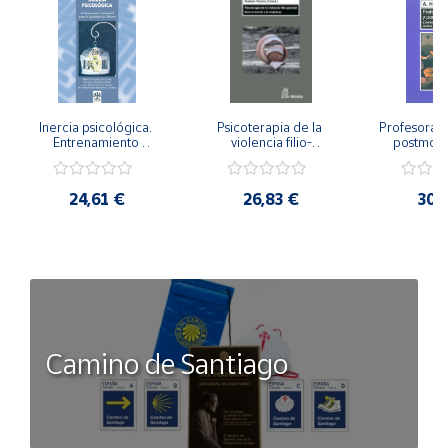
Inercia psicológica. 
Psicoterapia de la 
Profesorado,
Entrenamiento 
violencia filio-
postmode
Emocional para la 
parental. Entre el 
Cambian los
Igualdad de Género.
secreto y la 
cambi
vergüenza.
profes
24,61 €
26,83 €
30,
Camino de Santiago