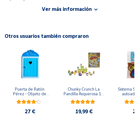
Ver más información
Cuenta
EAN: 8413082318475
Advertencias:
Área
No recomendable para niños menores de 3 años. Contiene
Otros usuarios también compraron
cliente
piezas pequeñas. Peligro de asfixia
Ubicación
Península
y
Baleares
Puerta de Ratón 
Chunky Crunch La 
Sistema Sola
Pérez - Objeto de 
Pandilla Asquerosa 16 
autoadhes
Canarias,
madera
piezas
mad
Ceuta y
Melilla
27 €
19,99 €
24