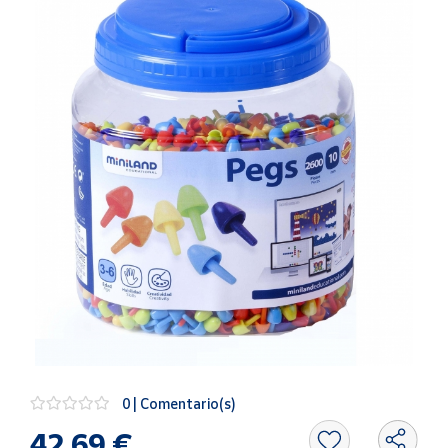
Artesanía
Oficina y
Papelería
Para Canarias,
Ceuta y Melilla
Más
populares
Bono
Cultural
Nuestros
vendedores
Las
novedades
de Correos
0 | Comentario(s)
Market
42,69 €