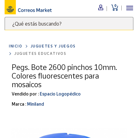
0
Menú
¿Qué estás buscando?
Nuestro
catálogo
Escribe
palabras
INICIO
JUGUETES Y JUEGOS
clave
Alimentación
JUGUETES EDUCATIVOS
para
Bebidas
buscar
Pegs. Bote 2600 pinchos 10mm.
Ocio y cultura
productos
Colores fluorescentes para
en
Juguetes y
mosaicos
juegos
Correos
Market
Vendido por :
Espacio Logopédico
Libros y
.
revistas
Marca :
Miniland
Merchandising
y regalos
Tienda de
Correos