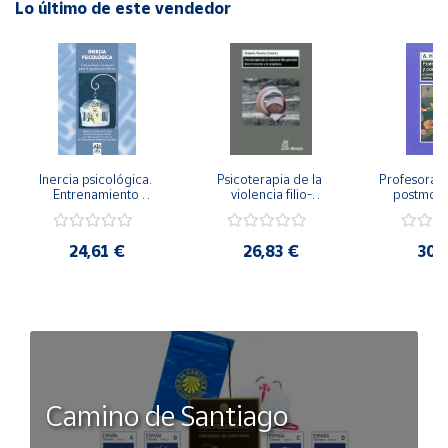
Lo último de este vendedor
Inercia psicológica. 
Psicoterapia de la 
Profesorado,
Entrenamiento 
violencia filio-
postmode
Emocional para la 
parental. Entre el 
Cambian los
Igualdad de Género.
secreto y la 
cambi
vergüenza.
profes
24,61 €
26,83 €
30,
Camino de Santiago