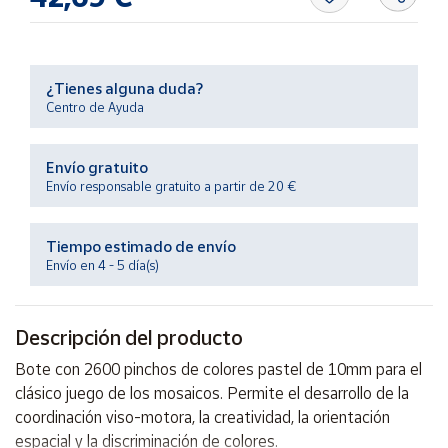
Productos
Solidarios
¿Tienes alguna duda?
Ayuda
Centro de Ayuda
Centro
de ayuda
Envío gratuito
Envío responsable gratuito a partir de 20 €
Contacto
Tiempo estimado de envío
Vendedores
Envío en 4 - 5 día(s)
Mapa de
vendedores
Descripción del producto
Hazte
Bote con 2600 pinchos de colores pastel de 10mm para el
vendedor
clásico juego de los mosaicos. Permite el desarrollo de la
Área
coordinación viso-motora, la creatividad, la orientación
vendedor
espacial y la discriminación de colores.