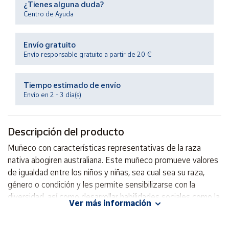
¿Tienes alguna duda?
Productos
Solidarios
Centro de Ayuda
Envío gratuito
Ayuda
Envío responsable gratuito a partir de 20 €
Centro
de ayuda
Tiempo estimado de envío
Envío en 2 - 3 día(s)
Contacto
Descripción del producto
Vendedores
Muñeco con características representativas de la raza
nativa abogiren australiana. Este muñeco promueve valores
Mapa de
vendedores
de igualdad entre los niños y niñas, sea cual sea su raza,
género o condición y les permite sensibilizarse con la
Hazte
vendedor
diversidad, así como desarrollar habilidades sociales como la
Ver más información
empatía y la tolerancia.
Área
vendedor