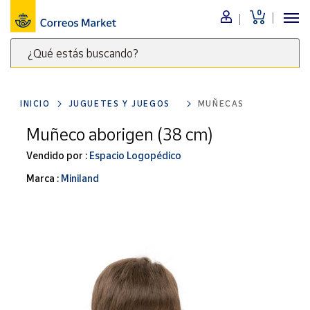
0
Menú
¿Qué estás buscando?
Nuestro
catálogo
Escribe
palabras
INICIO
JUGUETES Y JUEGOS
MUÑECAS
clave
Alimentación
para
Muñeco aborigen (38 cm)
Bebidas
buscar
Ocio y cultura
Vendido por :
Espacio Logopédico
productos
en
Juguetes y
Marca :
Miniland
juegos
Correos
Market
Libros y
.
revistas
Merchandising
y regalos
Tienda de
Correos