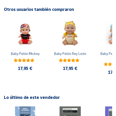
EAN: 8413082310479
Otros usuarios también compraron
Cuenta
Área
cliente
Ubicación
Baby Pelón Mickey
Baby Pelón Rey León
Baby Peló
El
Península
y
17,95 €
17,95 €
Baleares
17,
Canarias,
Ceuta y
Melilla
Lo último de este vendedor