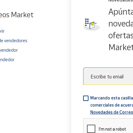
Apúnta
eos Market
noveda
rir
oferta
e vendedores
Marke
vendedor
endedor
Escribe tu email
Marcando esta casilla
comerciales de acuer
Novedades de Correo