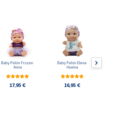
Baby Pelón Frozen 
Baby Pelón Elena 
Baby Peló
Anna
Huelva
Albo
17,95 €
16,95 €
16,9