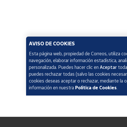
AVISO DE COOKIES
Esta página web, propiedad de Correos, utiliza coo
navegación, elaborar información estadística, anal
personalizada. Puedes hacer clic en
Aceptar
todas
puedes rechazar todas (salvo las cookies necesari
cookies deseas aceptar o rechazar, mediante la 
información en nuestra
Política de Cookies
.