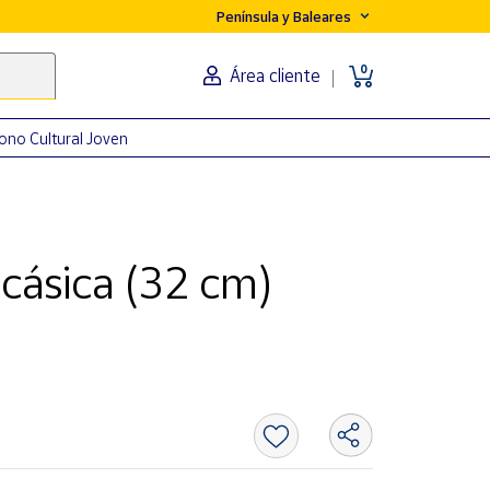
Península y Baleares
0
Área cliente
ono Cultural Joven
cásica (32 cm)