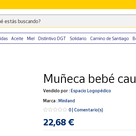
é estás buscando?
Escribe
palabras
clave
idas
Aceite
Miel
Distintivo DGT
Solidario
Camino de Santiago
B
para
buscar
productos
en
Muñeca bebé cau
Correos
Market
.
Vendido por :
Espacio Logopédico
Marca :
Miniland
0 | Comentario(s)
22,68 €