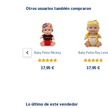
Productos
Solidarios
Otros usuarios también compraron
Ayuda
Centro
de ayuda
Contacto
lón Laura 
Baby Pelón Mickey
Baby Pelón Rey Leó
usini
Vendedores
17,95 €
17,95 €
,95 €
Mapa de
vendedores
Hazte
vendedor
Área
Lo último de este vendedor
vendedor