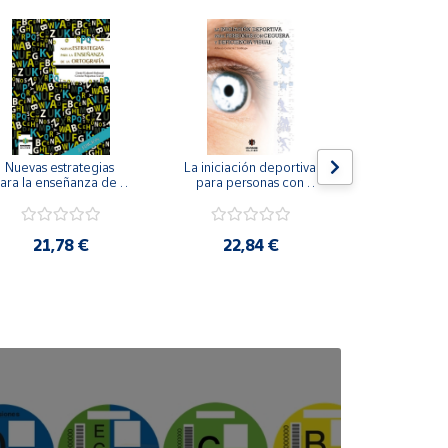
Nuevas estrategias 
La iniciación deportiva 
El método Cl
ara la enseñanza de la 
para personas con 
ortografía.
ceguera y deficiencia 
visual.
18,4
21,78 €
22,84 €