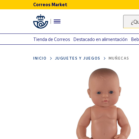
Correos Market
Menú
¿Qu
Nuestro
catálogo
Tienda de Correos
Destacado en alimentación
Beb
Alimentación
INICIO
JUGUETES Y JUEGOS
MUÑECAS
Bebidas
Ocio y cultura
Juguetes y
juegos
Libros y
revistas
Merchandising
y regalos
Tienda de
Correos