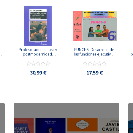
Profesorado, cultura y 
FUNCI-6. Desarrollo de 
 
postmodernidad. 
las funciones ejecutivas. 
p
Cambian los tiempos, 
6º de Primaria.
cambia el profesorado.
30,99 €
17,59 €