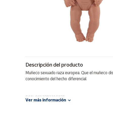
Artesanía
Oficina y
Papelería
Para Canarias,
Ceuta y Melilla
Más
populares
Bono
Descripción del producto
Cultural
Muñeco sexuado raza europea. Que el muñeco dispo
Nuestros
conocimiento del hecho diferencial.
vendedores
Las
novedades
EAN: 8413082310325
de Correos
Ver más información
Market