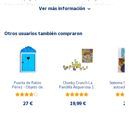
intercambiables para experimentar distintas técnicas y
Ver más información
juegos que beneficiarán la salud mental y física de los niños.
Cuenta
Área
EAN: 8413082318987
Otros usuarios también compraron
cliente
Ubicación
Península
y
Baleares
Puerta de Ratón 
Chunky Crunch La 
Sistema Sola
Pérez - Objeto de 
Pandilla Asquerosa 16 
autoadhes
Canarias,
madera
piezas
mad
Ceuta y
Melilla
27 €
19,99 €
24