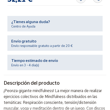
Productos
Solidarios
¿Tienes alguna duda?
Ayuda
Centro de Ayuda
Centro
de ayuda
Envío gratuito
Envío responsable gratuito a partir de 20 €
Contacto
Tiempo estimado de envío
Vendedores
Envío en 3 - 4 día(s)
Mapa de
vendedores
Descripción del producto
Hazte
¡Peonza gigante mindfulness! La mejor manera de realizar
vendedor
ejercicios colectivos de Mindfulness distribuidos en las
Área
temáticas: Respiración consciente, tensión/distensión
vendedor
muscular, yoga y meditación dentro de un juego. Con discos