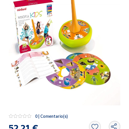
Artesanía
Oficina y
Papelería
Para Canarias,
Ceuta y Melilla
Más
populares
Bono
Cultural
Nuestros
vendedores
Las
novedades
de Correos
0 | Comentario(s)
Market
52,21 €