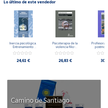
Lo último de este vendedor
Inercia psicológica. 
Psicoterapia de la 
Profesorado,
Entrenamiento 
violencia filio-
postmode
Emocional para la 
parental. Entre el 
Cambian los
Igualdad de Género.
secreto y la 
cambi
vergüenza.
profes
24,61 €
26,83 €
30,
Camino de Santiago