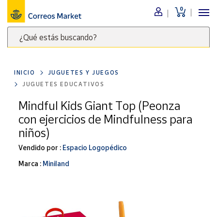
0
Menú
¿Qué estás buscando?
Nuestro
catálogo
Escribe
palabras
INICIO
JUGUETES Y JUEGOS
clave
Alimentación
JUGUETES EDUCATIVOS
para
Bebidas
buscar
Mindful Kids Giant Top (Peonza
Ocio y cultura
productos
con ejercicios de Mindfulness para
en
Juguetes y
niños)
juegos
Correos
Market
Vendido por :
Espacio Logopédico
Libros y
.
revistas
Marca :
Miniland
Merchandising
y regalos
Tienda de
Correos