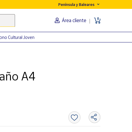
Península y Baleares
0
Área cliente
ono Cultural Joven
maño A4