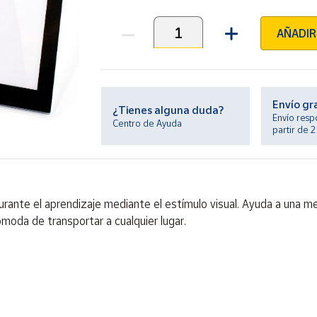
AÑADIR
Unidades
Envío gr
¿Tienes alguna duda?
Envío resp
Centro de Ayuda
partir de 
rante el aprendizaje mediante el estímulo visual. Ayuda a una mej
ómoda de transportar a cualquier lugar.
ontiene piezas pequeñas. Peligro de asfixia