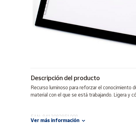
Artesanía
Oficina y
Papelería
Para Canarias,
Ceuta y Melilla
Más
populares
Bono
Descripción del producto
Cultural
Recurso luminoso para reforzar el conocimiento du
Nuestros
material con el que se está trabajando. Ligera y c
vendedores
Las
novedades
EAN: 8413082951009
de Correos
Ver más información
Market
Advertencias:
No recomendable para niños menores de 3 años. C