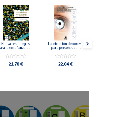
Nuevas estrategias 
La iniciación deportiva 
El método Cl
ara la enseñanza de la 
para personas con 
ortografía.
ceguera y deficiencia 
visual.
18,4
21,78 €
22,84 €