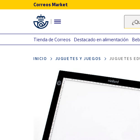
Correos Market
Menú
¿Qu
Nuestro
catálogo
Tienda de Correos
Destacado en alimentación
Beb
Alimentación
INICIO
JUGUETES Y JUEGOS
JUGUETES ED
Bebidas
Ocio y cultura
Juguetes y
juegos
Libros y
revistas
Merchandising
y regalos
Tienda de
Correos