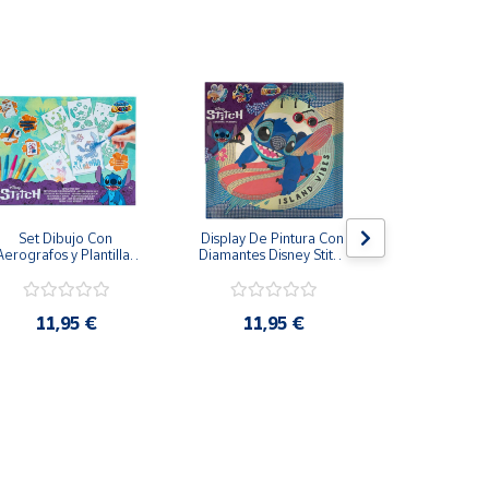
Set Dibujo Con 
Display De Pintura Con 
Pizarra má
Aerografos y Plantillas 
Diamantes Disney Stitch 
Stitch Tinta e
Stitch Más de 3 Años
29x29cm
28 
11,95 €
11,95 €
19,9