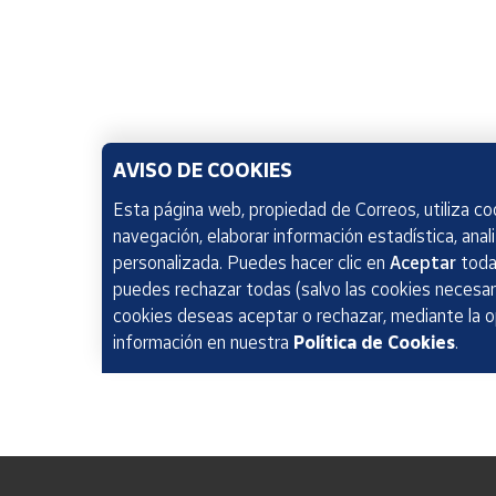
AVISO DE COOKIES
Esta página web, propiedad de Correos, utiliza coo
navegación, elaborar información estadística, anal
personalizada. Puedes hacer clic en
Aceptar
todas
puedes rechazar todas (salvo las cookies necesari
cookies deseas aceptar o rechazar, mediante la 
información en nuestra
Política de Cookies
.