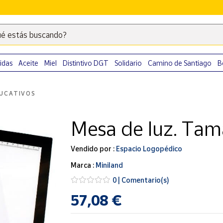
é estás buscando?
Escribe
palabras
clave
idas
Aceite
Miel
Distintivo DGT
Solidario
Camino de Santiago
B
para
buscar
UCATIVOS
productos
en
Mesa de luz. Ta
Correos
Market
.
Vendido por :
Espacio Logopédico
Marca :
Miniland
0 | Comentario(s)
57,08 €