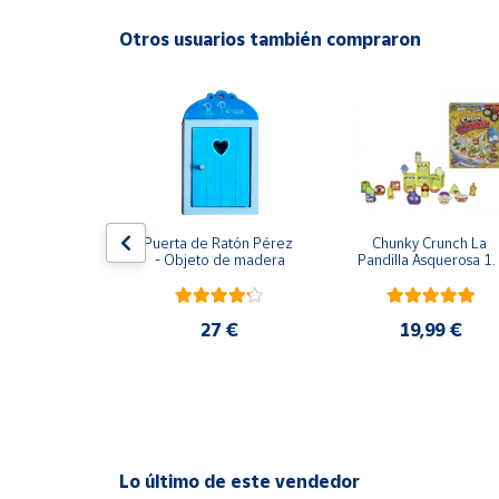
Productos
Solidarios
Otros usuarios también compraron
Ayuda
Centro
de ayuda
Contacto
usical Vtech
Puerta de Ratón Pérez 
Chunky Crunch La 
- Objeto de madera
Pandilla Asquerosa 16
piezas
Vendedores
,95 €
27 €
19,99 €
Mapa de
vendedores
Hazte
vendedor
Área
Lo último de este vendedor
vendedor