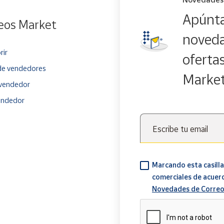
Apúnta
eos Market
noveda
rir
oferta
e vendedores
Marke
vendedor
endedor
Escribe tu email
Marcando esta casilla
comerciales de acuer
Novedades de Correo