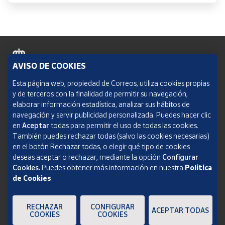
AVISO DE COOKIES
Política de cookies
Esta página web, propiedad de Correos, utiliza cookies propias
y de terceros con la finalidad de permitir su navegación,
Aviso legal
elaborar información estadística, analizar sus hábitos de
navegación y servir publicidad personalizada. Puedes hacer clic
Condiciones del servicio
en
Aceptar
todas para permitir el uso de todas las cookies.
También puedes rechazar todas (salvo las cookies necesarias)
Política de Privacidad Web
en el botón Rechazar todas, o elegir qué tipo de cookies
deseas aceptar o rechazar, mediante la opción
Configurar
Informe de transparencia
Cookies.
Puedes obtener más información en nuestra
Política
de Cookies
.
SOCIEDAD ESTATAL CORREOS Y TELÉGRAFOS, S.A., S.M.E. Todos los derechos
reservados.
RECHAZAR
CONFIGURAR
ACEPTAR TODAS
COOKIES
COOKIES