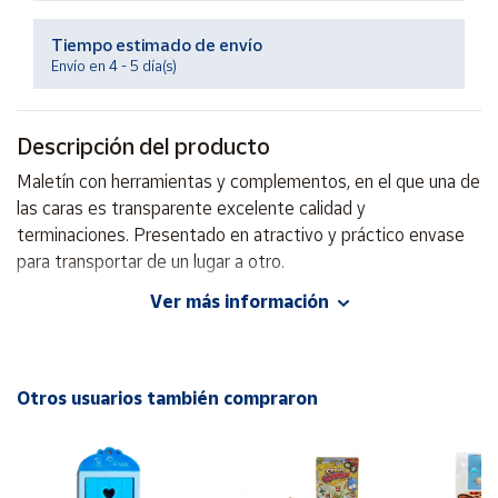
Productos
Solidarios
Tiempo estimado de envío
Envío en 4 - 5 día(s)
Ayuda
Descripción del producto
Centro
Maletín con herramientas y complementos, en el que una de
de ayuda
las caras es transparente excelente calidad y
Contacto
terminaciones. Presentado en atractivo y práctico envase
para transportar de un lugar a otro.
Vendedores
Ver más información
EAN: 8413082970031
Mapa de
Advertencias:
vendedores
No recomendable para niños menores de 3 años. Contiene
Otros usuarios también compraron
Hazte
piezas pequeñas. Peligro de asfixia
vendedor
Contiene cordón que puede provocar asfixia
Área
vendedor