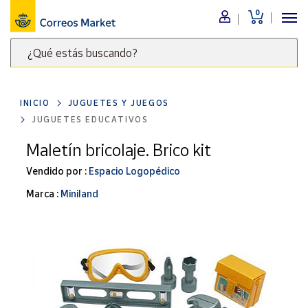
0
Menú
¿Qué estás buscando?
Nuestro
catálogo
Escribe
palabras
INICIO
JUGUETES Y JUEGOS
clave
Alimentación
JUGUETES EDUCATIVOS
para
Bebidas
buscar
Maletín bricolaje. Brico kit
Ocio y cultura
productos
Vendido por :
Espacio Logopédico
en
Juguetes y
juegos
Correos
Marca :
Miniland
Market
Libros y
.
revistas
Merchandising
y regalos
Tienda de
Correos