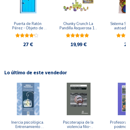
Cuenta
Puerta de Ratón 
Chunky Crunch La 
Sistema Sola
Pérez - Objeto de 
Pandilla Asquerosa 16 
autoadhes
Área
madera
piezas
mad
cliente
27 €
19,99 €
24
Ubicación
Península
Lo último de este vendedor
y
Baleares
Canarias,
Ceuta y
Melilla
Inercia psicológica. 
Psicoterapia de la 
Profesorado,
Entrenamiento 
violencia filio-
postmode