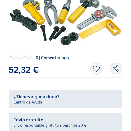
Artesanía
Oficina y
Papelería
Para Canarias,
Ceuta y Melilla
Más
populares
0 | Comentario(s)
52,32 €
Bono
Cultural
Nuestros
vendedores
¿Tienes alguna duda?
Centro de Ayuda
Las
novedades
de Correos
Market
Envío gratuito
Envío responsable gratuito a partir de 20 €