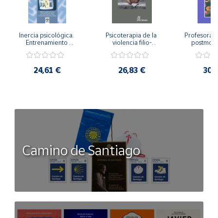
Inercia psicológica. 
Psicoterapia de la 
Profesorado,
Entrenamiento 
violencia filio-
postmode
Emocional para la 
parental. Entre el 
Cambian los
Igualdad de Género.
secreto y la 
cambi
vergüenza.
profes
24,61 €
26,83 €
30,
Camino de Santiago