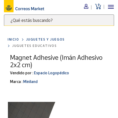
0
Menú
¿Qué estás buscando?
Nuestro
catálogo
Escribe
palabras
INICIO
JUGUETES Y JUEGOS
clave
Alimentación
JUGUETES EDUCATIVOS
para
Bebidas
buscar
Magnet Adhesive (Imán Adhesivo
Ocio y cultura
productos
2x2 cm)
en
Juguetes y
juegos
Correos
Vendido por :
Espacio Logopédico
Market
Libros y
Marca :
Miniland
.
revistas
Merchandising
y regalos
Tienda de
Correos