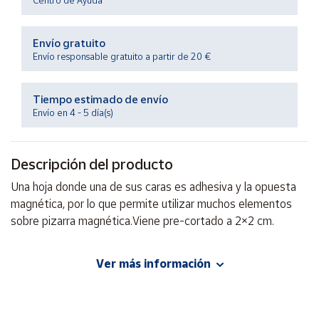
Centro de Ayuda
Productos
Solidarios
Envío gratuito
Envío responsable gratuito a partir de 20 €
Ayuda
Tiempo estimado de envío
Centro
Envío en 4 - 5 día(s)
de ayuda
Contacto
Descripción del producto
Vendedores
Una hoja donde una de sus caras es adhesiva y la opuesta
magnética, por lo que permite utilizar muchos elementos
sobre pizarra magnética.Viene pre-cortado a 2×2 cm.
Mapa de
vendedores
Hazte
Ver más información
EAN: 8413082950101
vendedor
Advertencias:
Área
No recomendable para niños menores de 3 años. Contiene
vendedor