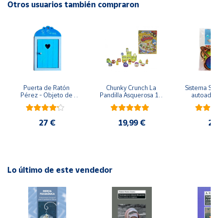
piezas pequeñas. Peligro de asfixia
Otros usuarios también compraron
Cuenta
Área
cliente
Puerta de Ratón 
Chunky Crunch La 
Sistema Sola
Ubicación
Pérez - Objeto de 
Pandilla Asquerosa 16 
autoadhes
madera
piezas
mad
Península
27 €
19,99 €
24
y
Baleares
Canarias,
Ceuta y
Melilla
Lo último de este vendedor