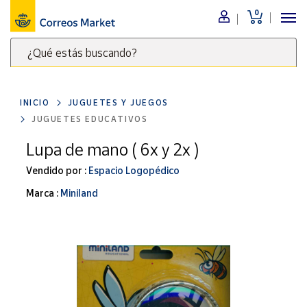
0
Menú
¿Qué estás buscando?
Nuestro
catálogo
Escribe
palabras
INICIO
JUGUETES Y JUEGOS
clave
Alimentación
JUGUETES EDUCATIVOS
para
Bebidas
buscar
Lupa de mano ( 6x y 2x )
Ocio y cultura
productos
Vendido por :
Espacio Logopédico
en
Juguetes y
juegos
Correos
Marca :
Miniland
Market
Libros y
.
revistas
Merchandising
y regalos
Tienda de
Correos