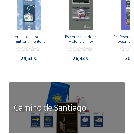
Inercia psicológica. 
Psicoterapia de la 
Profesorado,
Entrenamiento 
violencia filio-
postmode
Emocional para la 
parental. Entre el 
Cambian los
Igualdad de Género.
secreto y la 
cambi
vergüenza.
profes
24,61 €
26,83 €
30,
Camino de Santiago