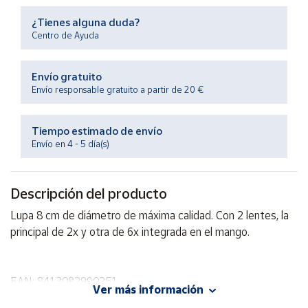
Productos
Solidarios
¿Tienes alguna duda?
Centro de Ayuda
Ayuda
Envío gratuito
Envío responsable gratuito a partir de 20 €
Centro
de ayuda
Tiempo estimado de envío
Contacto
Envío en 4 - 5 día(s)
Vendedores
Descripción del producto
Lupa 8 cm de diámetro de máxima calidad. Con 2 lentes, la
Mapa de
vendedores
principal de 2x y otra de 6x integrada en el mango.
Hazte
vendedor
EAN: 8413082990251
Área
Ver más información
Advertencias:
vendedor