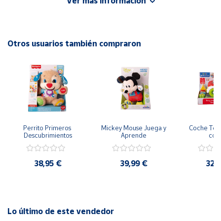
Ver más información
Cuenta
EAN: 8413082973322
Otros usuarios también compraron
Área
cliente
Ubicación
Península
y
Perrito Primeros 
Mickey Mouse Juega y 
Coche Tony
Baleares
Descubrimientos
Aprende
col
Canarias,
Ceuta y
38,95 €
39,99 €
32,
Melilla
Lo último de este vendedor