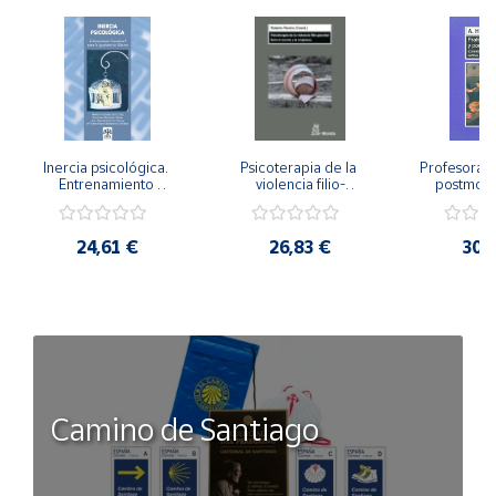
Inercia psicológica. 
Psicoterapia de la 
Profesorado,
Entrenamiento 
violencia filio-
postmode
Emocional para la 
parental. Entre el 
Cambian los
Igualdad de Género.
secreto y la 
cambi
vergüenza.
profes
24,61 €
26,83 €
30,
Camino de Santiago