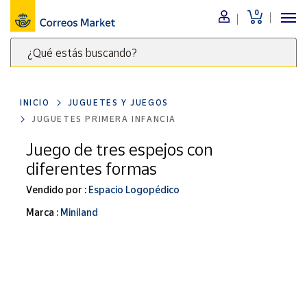
0
Menú
¿Qué estás buscando?
Nuestro
catálogo
Escribe
palabras
INICIO
JUGUETES Y JUEGOS
clave
Alimentación
JUGUETES PRIMERA INFANCIA
para
Bebidas
buscar
Juego de tres espejos con
Ocio y cultura
productos
diferentes formas
en
Juguetes y
juegos
Correos
Vendido por :
Espacio Logopédico
Market
Libros y
Marca :
Miniland
.
revistas
Merchandising
y regalos
Tienda de
Correos