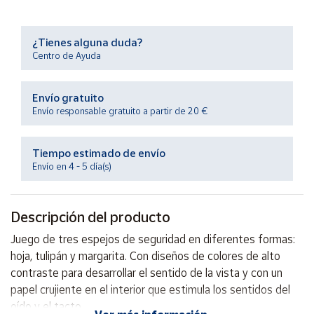
Productos
Solidarios
¿Tienes alguna duda?
Centro de Ayuda
Ayuda
Envío gratuito
Centro
Envío responsable gratuito a partir de 20 €
de ayuda
Contacto
Tiempo estimado de envío
Envío en 4 - 5 día(s)
Vendedores
Descripción del producto
Mapa de
vendedores
Juego de tres espejos de seguridad en diferentes formas:
Hazte
hoja, tulipán y margarita. Con diseños de colores de alto
vendedor
contraste para desarrollar el sentido de la vista y con un
papel crujiente en el interior que estimula los sentidos del
Área
vendedor
oído y el tacto.