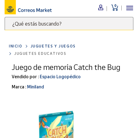
0
Menú
¿Qué estás buscando?
Nuestro
catálogo
Escribe
palabras
INICIO
JUGUETES Y JUEGOS
clave
Alimentación
JUGUETES EDUCATIVOS
para
Bebidas
buscar
Juego de memoria Catch the Bug
Ocio y cultura
productos
Vendido por :
Espacio Logopédico
en
Juguetes y
juegos
Correos
Marca :
Miniland
Market
Libros y
.
revistas
Merchandising
y regalos
Tienda de
Correos