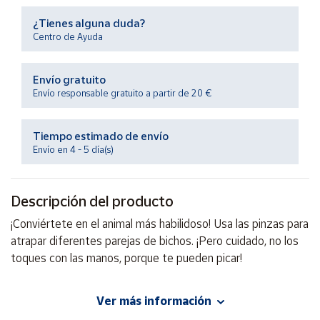
Productos
Solidarios
¿Tienes alguna duda?
Centro de Ayuda
Ayuda
Envío gratuito
Envío responsable gratuito a partir de 20 €
Centro
de ayuda
Tiempo estimado de envío
Contacto
Envío en 4 - 5 día(s)
Vendedores
Descripción del producto
¡Conviértete en el animal más habilidoso! Usa las pinzas para
Mapa de
vendedores
atrapar diferentes parejas de bichos. ¡Pero cuidado, no los
toques con las manos, porque te pueden picar!
Hazte
vendedor
Área
Ver más información
EAN: 8413082455019
vendedor