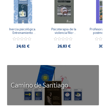
Inercia psicológica. 
Psicoterapia de la 
Profesorado,
Entrenamiento 
violencia filio-
postmode
Emocional para la 
parental. Entre el 
Cambian los
Igualdad de Género.
secreto y la 
cambi
vergüenza.
profes
24,61 €
26,83 €
30,
Camino de Santiago