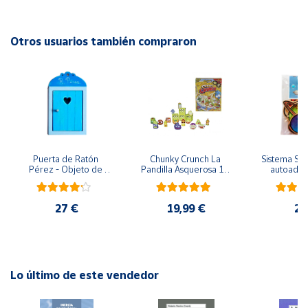
Advertencias:
No recomendable para niños menores de 3 años. Contiene
Cuenta
piezas pequeñas. Peligro de asfixia
Otros usuarios también compraron
Área
cliente
Ubicación
Puerta de Ratón 
Chunky Crunch La 
Sistema Sola
Península
Pérez - Objeto de 
Pandilla Asquerosa 16 
autoadhes
y
madera
piezas
mad
Baleares
27 €
19,99 €
24
Canarias,
Ceuta y
Melilla
Lo último de este vendedor