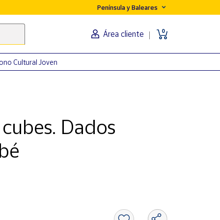
Península y Baleares
0
Área cliente
ono Cultural Joven
6 cubes. Dados
ebé