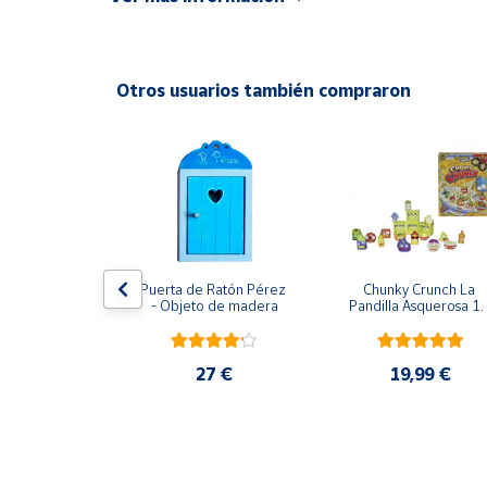
Productos
Solidarios
Otros usuarios también compraron
Ayuda
Centro
de ayuda
Contacto
Vendedores
usical Vtech
Puerta de Ratón Pérez 
Chunky Crunch La 
- Objeto de madera
Pandilla Asquerosa 16
piezas
Mapa de
,95 €
vendedores
27 €
19,99 €
Hazte
vendedor
Área
vendedor