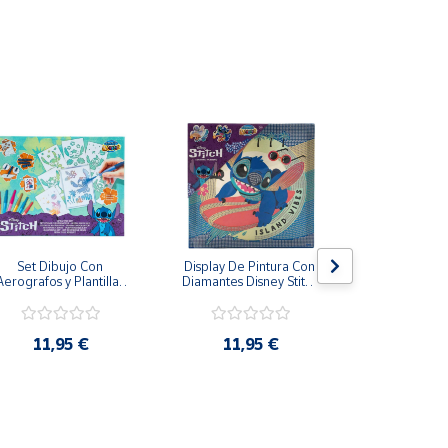
Set Dibujo Con 
Display De Pintura Con 
Pizarra má
Aerografos y Plantillas 
Diamantes Disney Stitch 
Stitch Tinta e
Stitch Más de 3 Años
29x29cm
28 
11,95 €
11,95 €
19,9