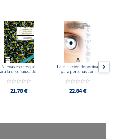
Nuevas estrategias 
La iniciación deportiva 
El método Cl
ara la enseñanza de la 
para personas con 
ortografía.
ceguera y deficiencia 
visual.
18,4
21,78 €
22,84 €