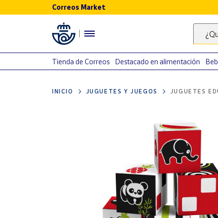
Correos Market
Menú
¿Qu
Nuestro
catálogo
Tienda de Correos
Destacado en alimentación
Beb
Alimentación
INICIO
JUGUETES Y JUEGOS
JUGUETES ED
Bebidas
Ocio y cultura
Juguetes y
juegos
Libros y
revistas
Merchandising
y regalos
Tienda de
Correos