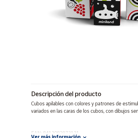
Artesanía
Oficina y
Papelería
Para Canarias,
Ceuta y Melilla
Más
populares
Bono
Cultural
Descripción del producto
Nuestros
vendedores
Cubos apilables con colores y patrones de estimul
Las
variados en las caras de los cubos, con dibujos sen
novedades
de Correos
Market
EAN: 8413082973131
Ver más información