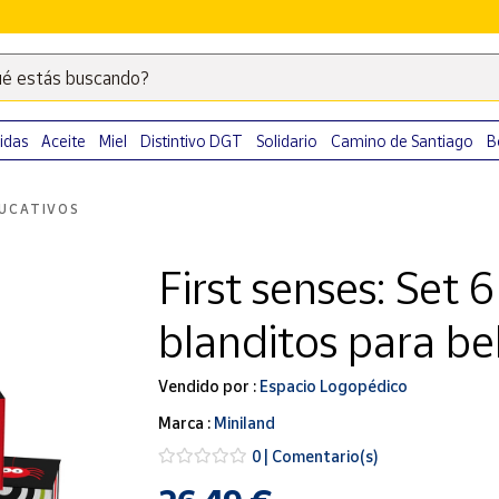
é estás buscando?
Escribe
palabras
clave
idas
Aceite
Miel
Distintivo DGT
Solidario
Camino de Santiago
B
para
buscar
UCATIVOS
productos
en
First senses: Set 
Correos
Market
blanditos para b
.
Vendido por :
Espacio Logopédico
Marca :
Miniland
0 | Comentario(s)