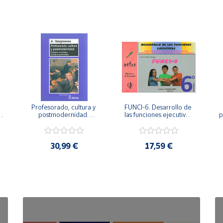
Profesorado, cultura y 
FUNCI-6. Desarrollo de 
 
postmodernidad. 
las funciones ejecutivas. 
p
Cambian los tiempos, 
6º de Primaria.
cambia el profesorado.
30,99 €
17,59 €