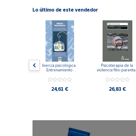
Lo último de este vendedor
Cuenta
Área
cliente
Ubicación
n visual y 
Inercia psicológica. 
Psicoterapia de la 
 Adaptación 
Entrenamiento 
violencia filio-parental.
Península
. Nivel I ESO.
Emocional para la 
Entre el secreto y la 
y
Igualdad de Género.
vergüenza.
Baleares
,21 €
24,61 €
26,83 €
Canarias,
Ceuta y
Melilla