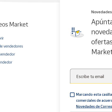
Novedades
Apúnta
eos Market
noveda
rir
oferta
e vendedores
Marke
vendedor
endedor
Escribe tu email
Marcando esta casilla
comerciales de acuer
Novedades de Correo