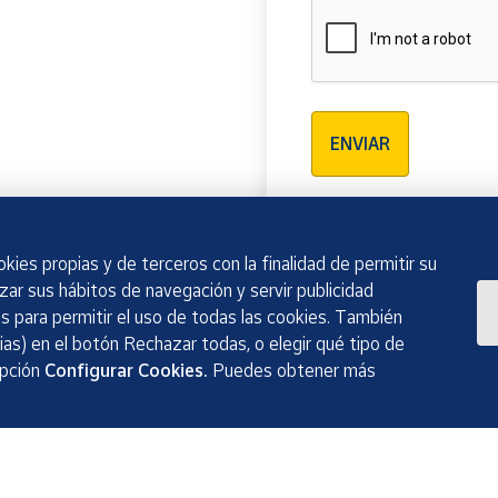
Verificación reCAPTCH
ENVIAR
kies propias y de terceros con la finalidad de permitir su
izar sus hábitos de navegación y servir publicidad
 para permitir el uso de todas las cookies. También
as) en el botón Rechazar todas, o elegir qué tipo de
opción
Configurar Cookies.
Puedes obtener más