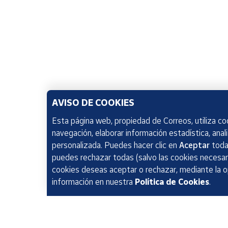
AVISO DE COOKIES
Esta página web, propiedad de Correos, utiliza coo
navegación, elaborar información estadística, anal
personalizada. Puedes hacer clic en
Aceptar
todas
puedes rechazar todas (salvo las cookies necesari
cookies deseas aceptar o rechazar, mediante la 
información en nuestra
Política de Cookies
.