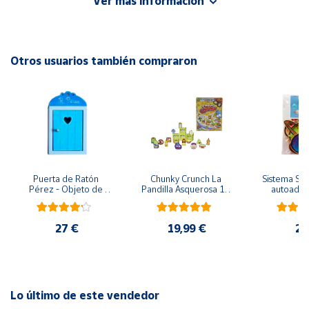
Ver más información
Cuenta
Otros usuarios también compraron
Área
cliente
Ubicación
Península
y
Puerta de Ratón 
Chunky Crunch La 
Sistema Sola
Baleares
Pérez - Objeto de 
Pandilla Asquerosa 16 
autoadhes
madera
piezas
mad
Canarias,
Ceuta y
27 €
19,99 €
24
Melilla
Lo último de este vendedor