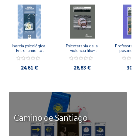
Inercia psicológica. 
Psicoterapia de la 
Profesorado,
Entrenamiento 
violencia filio-
postmode
Emocional para la 
parental. Entre el 
Cambian los
Igualdad de Género.
secreto y la 
cambi
vergüenza.
profes
24,61 €
26,83 €
30,
Camino de Santiago