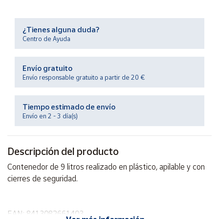
Productos
Solidarios
¿Tienes alguna duda?
Centro de Ayuda
Ayuda
Envío gratuito
Centro
Envío responsable gratuito a partir de 20 €
de ayuda
Contacto
Tiempo estimado de envío
Envío en 2 - 3 día(s)
Vendedores
Descripción del producto
Mapa de
vendedores
Contenedor de 9 litros realizado en plástico, apilable y con
Hazte
cierres de seguridad.
vendedor
Área
vendedor
EAN: 8413082661403