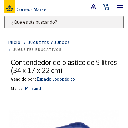
0
Menú
¿Qué estás buscando?
Nuestro
catálogo
Escribe
palabras
INICIO
JUGUETES Y JUEGOS
clave
Alimentación
JUGUETES EDUCATIVOS
para
Bebidas
buscar
Contendedor de plastico de 9 litros
Ocio y cultura
productos
(34 x 17 x 22 cm)
en
Juguetes y
juegos
Correos
Vendido por :
Espacio Logopédico
Market
Libros y
Marca :
Miniland
.
revistas
Merchandising
y regalos
Tienda de
Correos