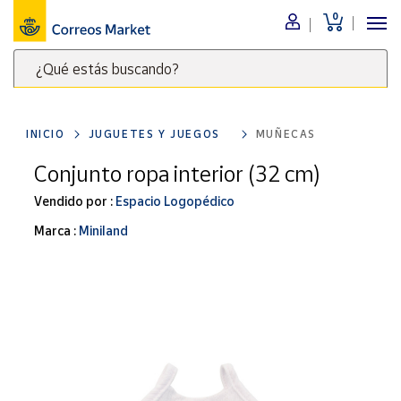
0
Menú
¿Qué estás buscando?
Nuestro
catálogo
Escribe
palabras
INICIO
JUGUETES Y JUEGOS
MUÑECAS
clave
Alimentación
para
Conjunto ropa interior (32 cm)
Bebidas
buscar
Ocio y cultura
Vendido por :
Espacio Logopédico
productos
en
Juguetes y
Marca :
Miniland
juegos
Correos
Market
Libros y
.
revistas
Merchandising
y regalos
Tienda de
Correos