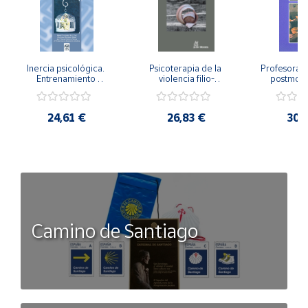
Inercia psicológica. 
Psicoterapia de la 
Profesorado,
Entrenamiento 
violencia filio-
postmode
Emocional para la 
parental. Entre el 
Cambian los
Igualdad de Género.
secreto y la 
cambi
vergüenza.
profes
24,61 €
26,83 €
30,
Camino de Santiago