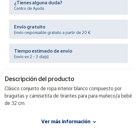
¿Tienes alguna duda?
Productos
Solidarios
Centro de Ayuda
Envío gratuito
Ayuda
Envío responsable gratuito a partir de 20 €
Centro
de ayuda
Tiempo estimado de envío
Envío en 2 - 3 día(s)
Contacto
Descripción del producto
Vendedores
Clásico conjunto de ropa interior blanco compuesto por
braguitas y camisetita de tirantes para para muñeco/a bebé
Mapa de
vendedores
de 32 cm.
Hazte
vendedor
Ver más información
EAN: 8413082316273
Área
Advertencias:
vendedor