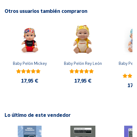
No recomendable para niños menores de 3 años. Contiene
piezas pequeñas. Peligro de asfixia
Otros usuarios también compraron
Cuenta
Área
cliente
Ubicación
Baby Pelón Mickey
Baby Pelón Rey León
Baby Peló
El
Península
y
17,95 €
17,95 €
Baleares
17,
Canarias,
Ceuta y
Melilla
Lo último de este vendedor