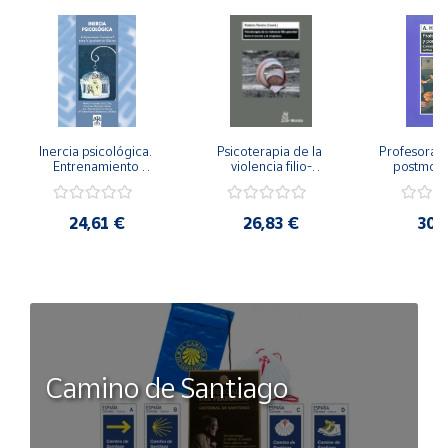
Inercia psicológica. 
Psicoterapia de la 
Profesorado,
Entrenamiento 
violencia filio-
postmode
Emocional para la 
parental. Entre el 
Cambian los
Igualdad de Género.
secreto y la 
cambi
vergüenza.
profes
24,61 €
26,83 €
30,
Camino de Santiago