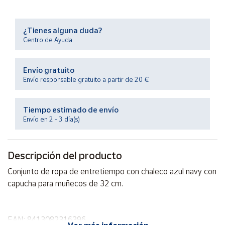
Productos
Solidarios
¿Tienes alguna duda?
Centro de Ayuda
Ayuda
Envío gratuito
Centro
Envío responsable gratuito a partir de 20 €
de ayuda
Contacto
Tiempo estimado de envío
Envío en 2 - 3 día(s)
Vendedores
Descripción del producto
Mapa de
vendedores
Conjunto de ropa de entretiempo con chaleco azul navy con
Hazte
capucha para muñecos de 32 cm.
vendedor
Área
vendedor
EAN: 8413082316396