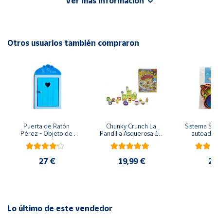
Ver más información
Advertencias:
No recomendable para niños menores de 3 años. Contiene
Cuenta
piezas pequeñas. Peligro de asfixia
Otros usuarios también compraron
Área
cliente
Ubicación
Península
y
Puerta de Ratón 
Chunky Crunch La 
Sistema Sola
Baleares
Pérez - Objeto de 
Pandilla Asquerosa 16 
autoadhes
madera
piezas
mad
Canarias,
Ceuta y
27 €
19,99 €
24
Melilla
Lo último de este vendedor