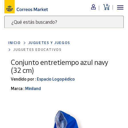
0
Menú
¿Qué estás buscando?
Nuestro
catálogo
Escribe
palabras
INICIO
JUGUETES Y JUEGOS
clave
Alimentación
JUGUETES EDUCATIVOS
para
Bebidas
buscar
Conjunto entretiempo azul navy
Ocio y cultura
productos
(32 cm)
en
Juguetes y
juegos
Correos
Vendido por :
Espacio Logopédico
Market
Libros y
Marca :
Miniland
.
revistas
Merchandising
y regalos
Tienda de
Correos