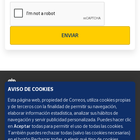
Verificación reCAPTCHA
ENVIAR
AVISO DE COOKIES
Política de cookies
Esta página web, propiedad de Correos, utiliza cookies propias
y de terceros con la finalidad de permitir su navegación,
Aviso legal
elaborar información estadística, analizar sus hábitos de
navegación y servir publicidad personalizada. Puedes hacer clic
Condiciones del servicio
en
Aceptar
todas para permitir el uso de todas las cookies.
También puedes rechazar todas (salvo las cookies necesarias)
Política de Privacidad Web
en el botón Rechazar todas, o elegir qué tipo de cookies