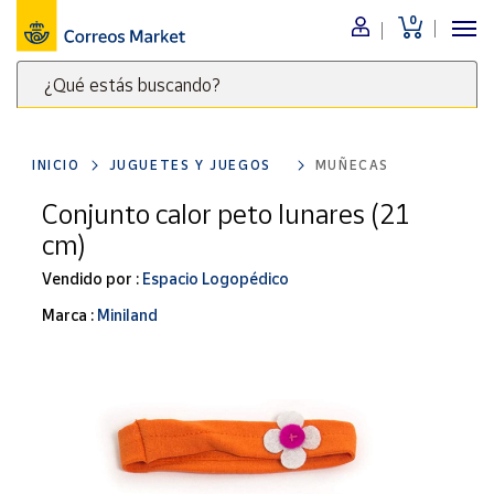
0
Menú
¿Qué estás buscando?
Nuestro
catálogo
Escribe
palabras
INICIO
JUGUETES Y JUEGOS
MUÑECAS
clave
Alimentación
para
Conjunto calor peto lunares (21
Bebidas
buscar
cm)
Ocio y cultura
productos
en
Vendido por :
Espacio Logopédico
Juguetes y
juegos
Correos
Marca :
Miniland
Market
Libros y
.
revistas
Merchandising
y regalos
Tienda de
Correos