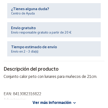
Productos
Solidarios
¿Tienes alguna duda?
Centro de Ayuda
Ayuda
Envío gratuito
Envío responsable gratuito a partir de 20 €
Centro
de ayuda
Tiempo estimado de envío
Contacto
Envío en 2 - 3 día(s)
Vendedores
Descripción del producto
Mapa de
Conjunto calor peto con lunares para muñecos de 21cm.
vendedores
Hazte
vendedor
EAN: 8413082316822
Advertencias:
Área
Ver más información
vendedor
No recomendable para niños menores de 3 años. Contiene