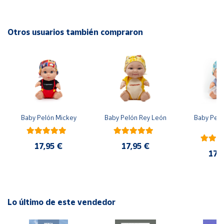
piezas pequeñas. Peligro de asfixia
Cuenta
Otros usuarios también compraron
Área
cliente
Ubicación
Baby Pelón Mickey
Baby Pelón Rey León
Baby Peló
Península
El
y
Baleares
17,95 €
17,95 €
17,
Canarias,
Ceuta y
Melilla
Lo último de este vendedor