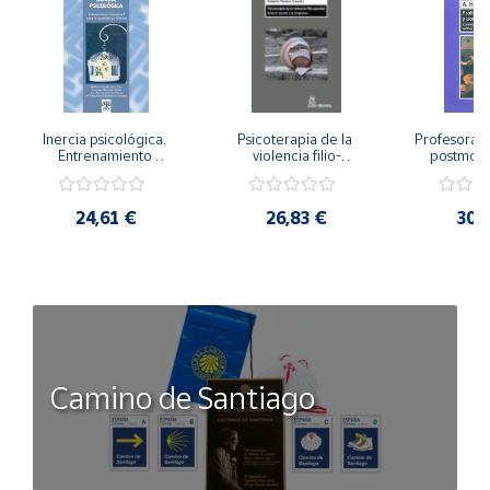
Inercia psicológica. 
Psicoterapia de la 
Profesorado,
Entrenamiento 
violencia filio-
postmode
Emocional para la 
parental. Entre el 
Cambian los
Igualdad de Género.
secreto y la 
cambi
vergüenza.
profes
24,61 €
26,83 €
30,
Camino de Santiago