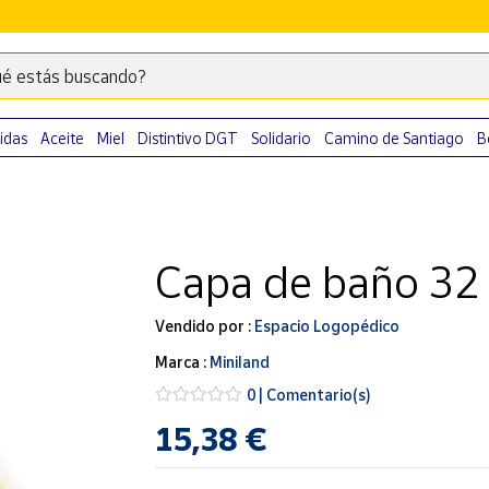
é estás buscando?
Escribe
palabras
clave
idas
Aceite
Miel
Distintivo DGT
Solidario
Camino de Santiago
B
para
buscar
productos
en
Capa de baño 32
Correos
Market
.
Vendido por :
Espacio Logopédico
Marca :
Miniland
0 | Comentario(s)
15,38 €