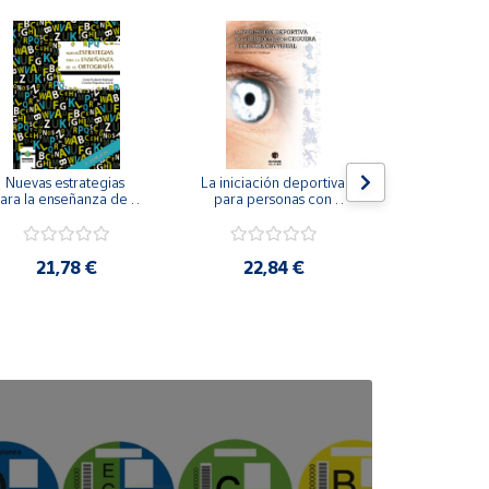
Nuevas estrategias 
La iniciación deportiva 
El método Cl
ara la enseñanza de la 
para personas con 
ortografía.
ceguera y deficiencia 
visual.
18,4
21,78 €
22,84 €