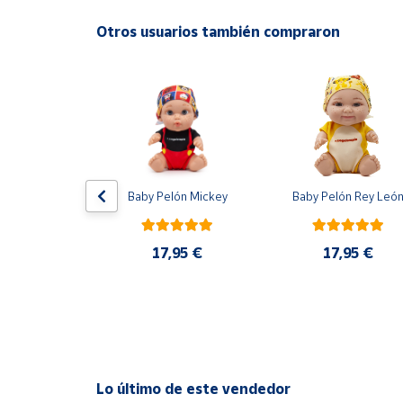
Productos
Solidarios
Otros usuarios también compraron
Ayuda
Centro
de ayuda
Contacto
lón David 
Baby Pelón Mickey
Baby Pelón Rey Leó
isbal
Vendedores
17,95 €
17,95 €
,95 €
Mapa de
vendedores
Hazte
vendedor
Área
Lo último de este vendedor
vendedor