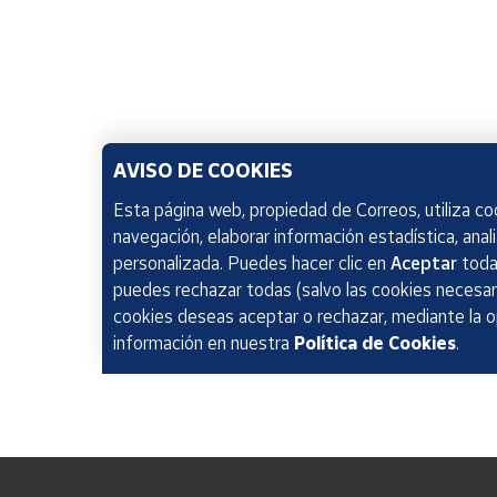
AVISO DE COOKIES
Esta página web, propiedad de Correos, utiliza coo
navegación, elaborar información estadística, anal
personalizada. Puedes hacer clic en
Aceptar
todas
puedes rechazar todas (salvo las cookies necesari
cookies deseas aceptar o rechazar, mediante la 
información en nuestra
Política de Cookies
.