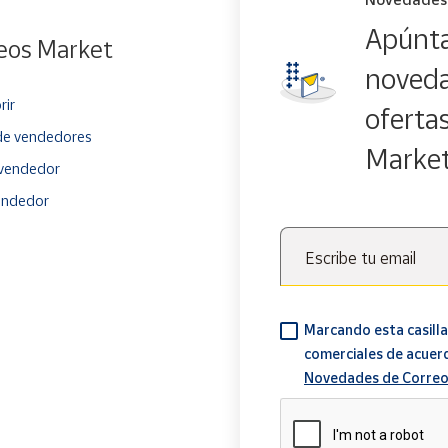
Apúnta
eos Market
noveda
rir
oferta
e vendedores
Marke
vendedor
endedor
Escribe tu email
Marcando esta casilla
comerciales de acuer
Novedades de Correo