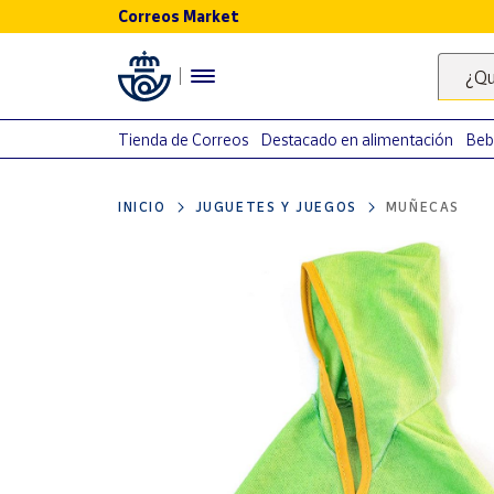
Correos Market
Menú
¿Qu
Nuestro
catálogo
Tienda de Correos
Destacado en alimentación
Beb
Alimentación
INICIO
JUGUETES Y JUEGOS
MUÑECAS
Bebidas
Ocio y cultura
Juguetes y
juegos
Libros y
revistas
Merchandising
y regalos
Tienda de
Correos