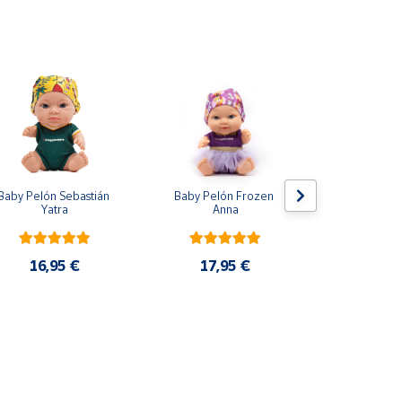
Baby Pelón Sebastián 
Baby Pelón Frozen 
Baby Peló
Yatra
Anna
Huel
16,95 €
17,95 €
16,9