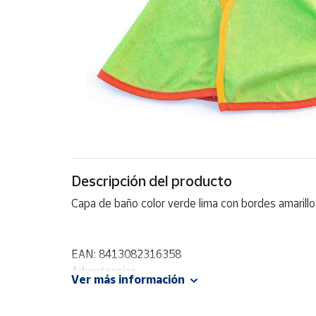
Artesanía
Oficina y
Papelería
Para Canarias,
Ceuta y Melilla
Más
populares
Bono
Descripción del producto
Cultural
Capa de baño color verde lima con bordes amarill
Nuestros
vendedores
Las
EAN: 8413082316358
novedades
Advertencias:
de Correos
Ver más información
Market
No recomendable para niños menores de 3 años. C