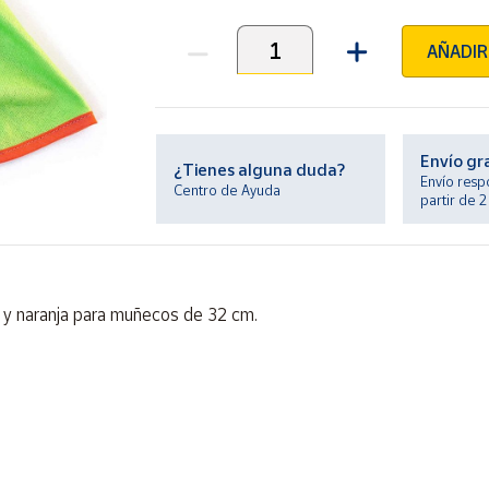
AÑADIR
Unidades
Envío gr
¿Tienes alguna duda?
Envío resp
Centro de Ayuda
partir de 
o y naranja para muñecos de 32 cm.
ontiene piezas pequeñas. Peligro de asfixia