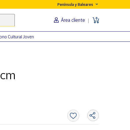
Península y Baleares
0
Área cliente
ono Cultural Joven
 cm