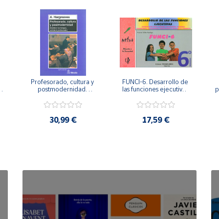
Profesorado, cultura y 
FUNCI-6. Desarrollo de 
 
postmodernidad. 
las funciones ejecutivas. 
p
Cambian los tiempos, 
6º de Primaria.
cambia el profesorado.
30,99 €
17,59 €