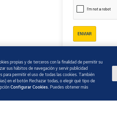
Verificación reCAPTCH
ENVIAR
kies propias y de terceros con la finalidad de permitir su
izar sus hábitos de navegación y servir publicidad
 para permitir el uso de todas las cookies. También
as) en el botón Rechazar todas, o elegir qué tipo de
opción
Configurar Cookies.
Puedes obtener más