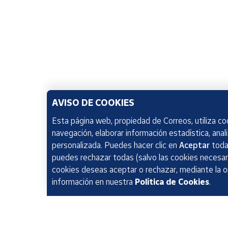
AVISO DE COOKIES
Esta página web, propiedad de Correos, utiliza coo
navegación, elaborar información estadística, anal
personalizada. Puedes hacer clic en
Aceptar
todas
puedes rechazar todas (salvo las cookies necesari
cookies deseas aceptar o rechazar, mediante la 
información en nuestra
Política de Cookies
.