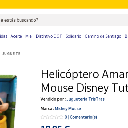
é estás buscando?
Escribe
palabras
clave
idas
Aceite
Miel
Distintivo DGT
Solidario
Camino de Santiago
B
para
buscar
E JUGUETE
productos
en
Helicóptero Amar
Correos
Market
Mouse Disney Tut
.
Vendido por :
Juguetería TrisTras
Marca :
Mickey Mouse
0 | Comentario(s)