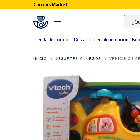
Correos Market
Menú
¿Qu
Nuestro
catálogo
Tienda de Correos
Destacado en alimentación
Beb
Alimentación
INICIO
JUGUETES Y JUEGOS
VEHÍCULOS D
Bebidas
Ocio y cultura
Juguetes y
juegos
Libros y
revistas
Merchandising
y regalos
Tienda de
Correos