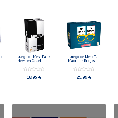
lementos de juego. Pueden crear una ciudad en miniatura llena de 
t Tut Bólidos es una opción maravillosa para llevar la magia de
 Minnie, estimulación de la imaginación, desarrollo de habilidad
 helicóptero rosa ofrece una experiencia única y emocionante.
 Juguete al niño/a.
a 
Juego de Mesa Fake 
Juego de Mesa Tu 
J
cance de los niños.
News en Castellano - 
Madre en Bragas en 
Topi Games
Castellano - Topi 
de un adulto.
Games
u
de la Comunidad Europea.
18,95 €
25,99 €
antes de dar al niño/a