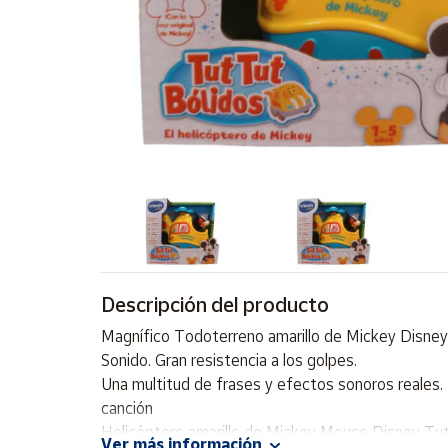
Artesanía
Oficina y
Papelería
Para Canarias,
Ceuta y Melilla
Más
populares
Bono
Cultural
Descripción del producto
Nuestros
vendedores
Magnífico Todoterreno amarillo de Mickey Disney
Las
Sonido. Gran resistencia a los golpes.
novedades
Una multitud de frases y efectos sonoros reales. 
de Correos
Market
canción
Helicóptero amarillo de Mickey Mouse Disney Tut
Ver más información