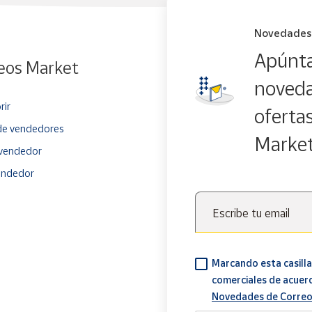
Novedades
Apúnta
eos Market
noveda
rir
oferta
e vendedores
Marke
vendedor
endedor
Escribe tu email
Marcando esta casilla
comerciales de acuer
Novedades de Correo