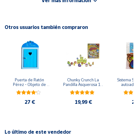
Ver más información
incomparable!
Cuenta
EAN: 8437020827898
Otros usuarios también compraron
Área
Advertencias:
cliente
No recomendable para niños menores de 3 años. Contiene
piezas pequeñas. Peligro de asfixia
Ubicación
Península
y
Puerta de Ratón 
Chunky Crunch La 
Sistema Sola
Baleares
Pérez - Objeto de 
Pandilla Asquerosa 16 
autoadhes
madera
piezas
mad
Canarias,
Ceuta y
27 €
19,99 €
24
Melilla
Lo último de este vendedor