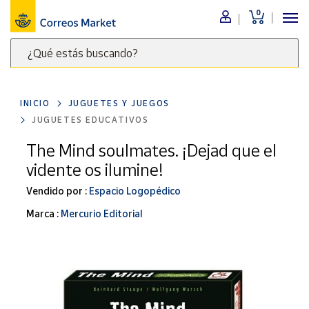
0
Menú
¿Qué estás buscando?
Nuestro
catálogo
Escribe
palabras
INICIO
JUGUETES Y JUEGOS
clave
Alimentación
JUGUETES EDUCATIVOS
para
Bebidas
buscar
The Mind soulmates. ¡Dejad que el
Ocio y cultura
productos
vidente os ilumine!
en
Juguetes y
juegos
Correos
Vendido por :
Espacio Logopédico
Market
Libros y
Marca :
Mercurio Editorial
.
revistas
Merchandising
y regalos
Tienda de
Correos