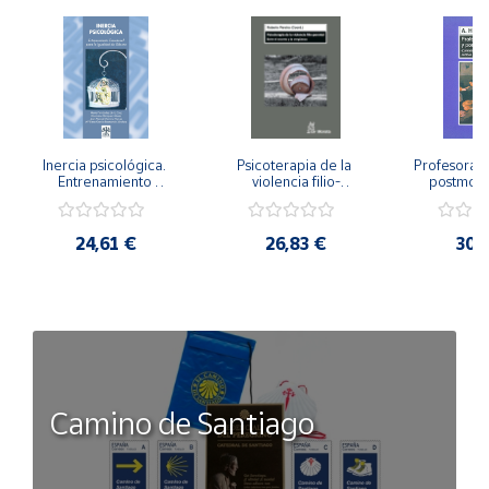
Inercia psicológica. 
Psicoterapia de la 
Profesorado,
Entrenamiento 
violencia filio-
postmode
Emocional para la 
parental. Entre el 
Cambian los
Igualdad de Género.
secreto y la 
cambi
vergüenza.
profes
24,61 €
26,83 €
30,
Camino de Santiago