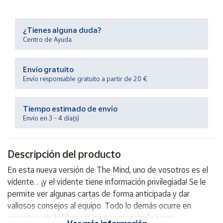
Productos
Solidarios
¿Tienes alguna duda?
Centro de Ayuda
Ayuda
Envío gratuito
Centro
Envío responsable gratuito a partir de 20 €
de ayuda
Contacto
Tiempo estimado de envío
Envío en 3 - 4 día(s)
Vendedores
Descripción del producto
Mapa de
vendedores
En esta nueva versión de The Mind, uno de vosotros es el
Hazte
vidente… ¡y el vidente tiene información privilegiada! Se le
vendedor
permite ver algunas cartas de forma anticipada y dar
valiosos consejos al equipo. Todo lo demás ocurre en
Área
vendedor
secreto y sin hablaros. ¡Una experiencia de juego