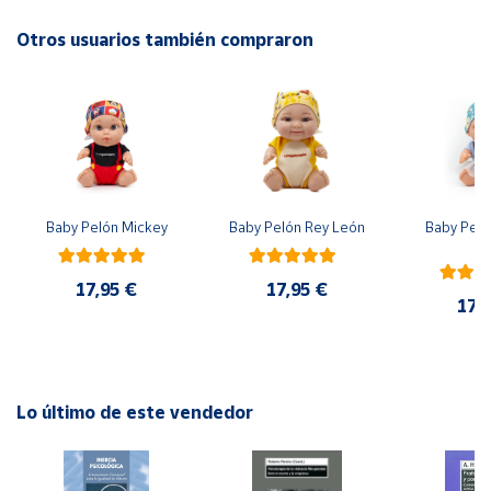
No recomendable para niños menores de 3 años. Contiene
piezas pequeñas. Peligro de asfixia
Otros usuarios también compraron
Cuenta
Área
cliente
Ubicación
Baby Pelón Mickey
Baby Pelón Rey León
Baby Peló
El
Península
y
17,95 €
17,95 €
Baleares
17,
Canarias,
Ceuta y
Melilla
Lo último de este vendedor