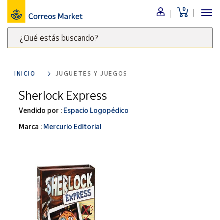
0
Menú
¿Qué estás buscando?
Nuestro
catálogo
Escribe
palabras
INICIO
JUGUETES Y JUEGOS
clave
Alimentación
para
Sherlock Express
Bebidas
buscar
Ocio y cultura
Vendido por :
Espacio Logopédico
productos
en
Juguetes y
Marca :
Mercurio Editorial
juegos
Correos
Market
Libros y
.
revistas
Merchandising
y regalos
Tienda de
Correos