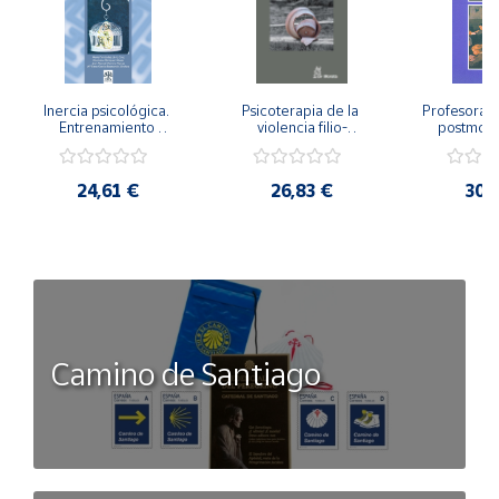
Inercia psicológica. 
Psicoterapia de la 
Profesorado,
Entrenamiento 
violencia filio-
postmode
Emocional para la 
parental. Entre el 
Cambian los
Igualdad de Género.
secreto y la 
cambi
vergüenza.
profes
24,61 €
26,83 €
30,
Camino de Santiago