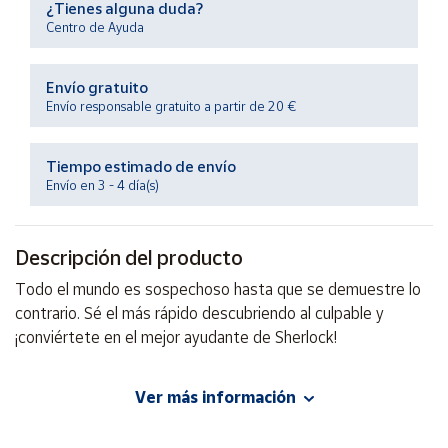
¿Tienes alguna duda?
Productos
Solidarios
Centro de Ayuda
Envío gratuito
Ayuda
Envío responsable gratuito a partir de 20 €
Centro
de ayuda
Tiempo estimado de envío
Envío en 3 - 4 día(s)
Contacto
Descripción del producto
Vendedores
Todo el mundo es sospechoso hasta que se demuestre lo
contrario. Sé el más rápido descubriendo al culpable y
Mapa de
vendedores
¡conviértete en el mejor ayudante de Sherlock!
Hazte
vendedor
Ver más información
EAN: 8437027027161
Área
Advertencias:
vendedor