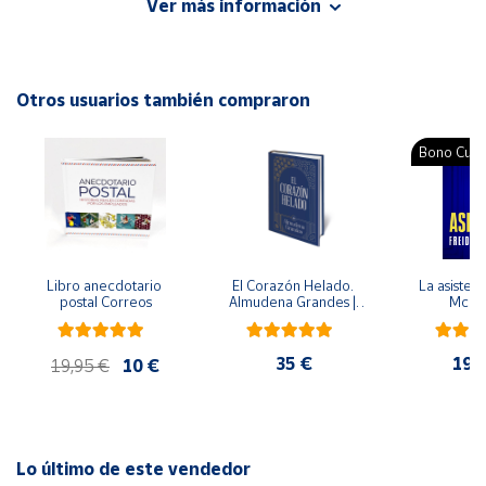
Ver más información
Editorial: Medici
ISBN: 9788497991278
Cuenta
Idioma: Catalán
Otros usuarios también compraron
Área
cliente
Bono Cultu
Ubicación
Península
y
Libro anecdotario 
El Corazón Helado. 
La asistent
Baleares
postal Correos
Almudena Grandes | 
McFa
Edición especial de 
Canarias,
lujo | Libro con sello y 
matasellos
Ceuta y
35 €
19,
19,95 €
10 €
Melilla
Lo último de este vendedor