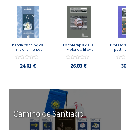
Inercia psicológica. 
Psicoterapia de la 
Profesorado,
Entrenamiento 
violencia filio-
postmode
Emocional para la 
parental. Entre el 
Cambian los
Igualdad de Género.
secreto y la 
cambi
vergüenza.
profes
24,61 €
26,83 €
30,
Camino de Santiago