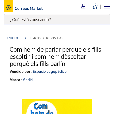
0
Menú
¿Qué estás buscando?
Nuestro
catálogo
Escribe
palabras
INICIO
LIBROS Y REVISTAS
clave
Alimentación
para
Com hem de parlar perquè els fills
Bebidas
buscar
escoltin i com hem d´escoltar
Ocio y cultura
productos
perquè els fills parlin
en
Juguetes y
juegos
Correos
Vendido por :
Espacio Logopédico
Market
Libros y
Marca :
Medici
.
revistas
Merchandising
y regalos
Tienda de
Correos