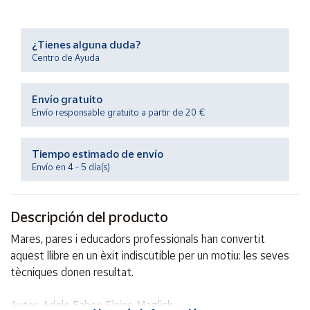
Productos
Solidarios
¿Tienes alguna duda?
Centro de Ayuda
Ayuda
Envío gratuito
Centro
de ayuda
Envío responsable gratuito a partir de 20 €
Contacto
Tiempo estimado de envío
Envío en 4 - 5 día(s)
Vendedores
Descripción del producto
Mapa de
vendedores
Mares, pares i educadors professionals han convertit
Hazte
aquest llibre en un èxit indiscutible per un motiu: les seves
vendedor
tècniques donen resultat.
Área
vendedor
Autor: Adele Faber, Elaine Mazlish