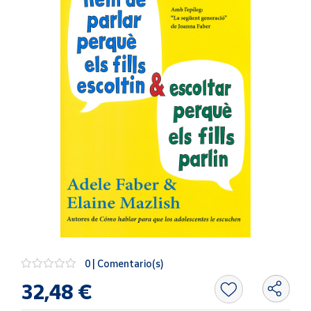
Artesanía
Oficina y
Papelería
Para Canarias,
Ceuta y Melilla
Más
populares
Bono
Cultural
Nuestros
vendedores
Las
novedades
0 | Comentario(s)
de Correos
Market
32,48 €