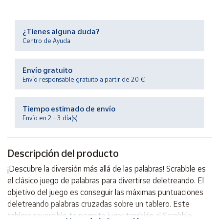
Productos
Solidarios
¿Tienes alguna duda?
Centro de Ayuda
Ayuda
Envío gratuito
Centro
de ayuda
Envío responsable gratuito a partir de 20 €
Contacto
Tiempo estimado de envío
Envío en 2 - 3 día(s)
Vendedores
Descripción del producto
Mapa de
vendedores
¡Descubre la diversión más allá de las palabras! Scrabble es
Hazte
el clásico juego de palabras para divertirse deletreando. El
vendedor
objetivo del juego es conseguir las máximas puntuaciones
Área
deletreando palabras cruzadas sobre un tablero. Este
vendedor
tablero reversible te permite jugar también al Scrabble