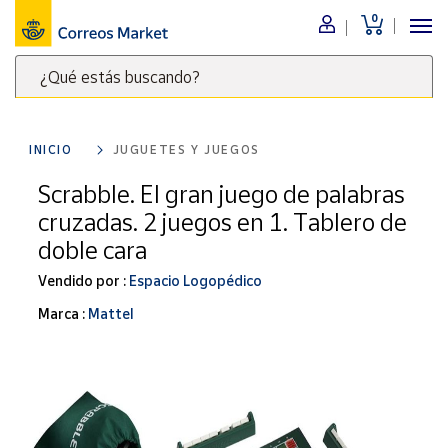
0
Menú
¿Qué estás buscando?
Nuestro
catálogo
Escribe
palabras
INICIO
JUGUETES Y JUEGOS
clave
Alimentación
para
Scrabble. El gran juego de palabras
Bebidas
buscar
cruzadas. 2 juegos en 1. Tablero de
Ocio y cultura
productos
doble cara
en
Juguetes y
juegos
Correos
Vendido por :
Espacio Logopédico
Market
Libros y
Marca :
Mattel
.
revistas
Merchandising
y regalos
Tienda de
Correos