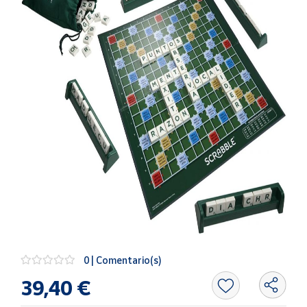
Artesanía
Oficina y
Papelería
Para Canarias,
Ceuta y Melilla
Más
populares
Bono
Cultural
Nuestros
vendedores
Las
novedades
0 | Comentario(s)
de Correos
Market
39,40 €