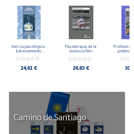
Inercia psicológica. 
Psicoterapia de la 
Profesorado,
Entrenamiento 
violencia filio-
postmode
Emocional para la 
parental. Entre el 
Cambian los
Igualdad de Género.
secreto y la 
cambi
vergüenza.
profes
24,61 €
26,83 €
30,
Camino de Santiago