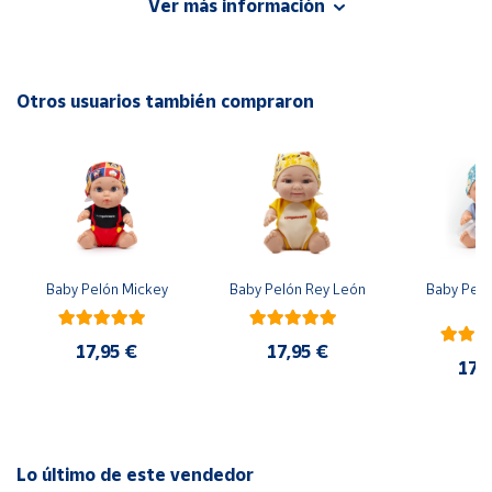
Ver más información
Jugamos Juntos, un juego en equipo rápido y divertido.
Cuenta
EAN: 194735239375
Otros usuarios también compraron
Área
Advertencias:
cliente
No recomendable para niños menores de 3 años. Contiene
piezas pequeñas. Peligro de asfixia
Ubicación
Península
y
Baby Pelón Mickey
Baby Pelón Rey León
Baby Peló
Baleares
El
Canarias,
17,95 €
17,95 €
Ceuta y
17,
Melilla
Lo último de este vendedor