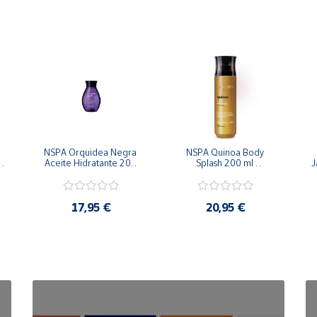
NSPA Orquidea Negra 
NSPA Quinoa Body 
Aceite Hidratante 200 
Splash 200 ml 
J
ml Oboticario
Oboticario
17,95 €
20,95 €