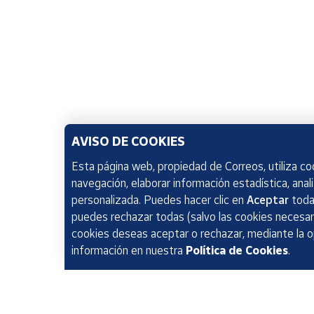
AVISO DE COOKIES
Esta página web, propiedad de Correos, utiliza coo
navegación, elaborar información estadística, anal
personalizada. Puedes hacer clic en
Aceptar
todas
puedes rechazar todas (salvo las cookies necesari
cookies deseas aceptar o rechazar, mediante la 
información en nuestra
Política de Cookies
.