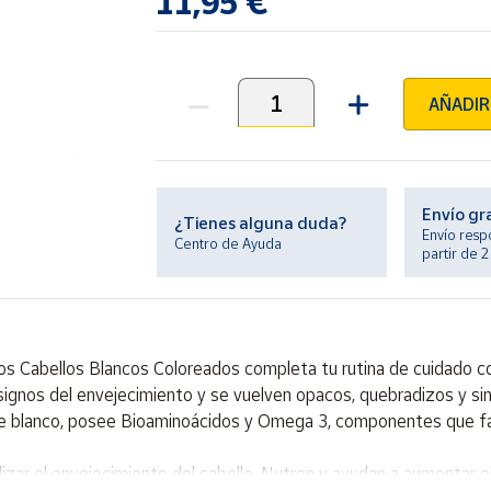
11,95 €
AÑADIR
Unidades
Envío gr
¿Tienes alguna duda?
Envío resp
Centro de Ayuda
partir de 
 Cabellos Blancos Coloreados completa tu rutina de cuidado con 
signos del envejecimiento y se vuelven opacos, quebradizos y si
de blanco, posee Bioaminoácidos y Omega 3, componentes que fav
zar el envejecimiento del cabello. Nutren y ayudan a aumentar el