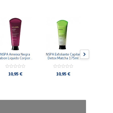
NSPA Ameixa Negra 
NSPA Exfoliante Capilar 
NSPA Ch
abon Liquido Corporal 
Detox Matcha 175ml 
Hidratante
200 ml Oboticario
Oboticario
300ml Obo
10,95 €
10,95 €
12,9