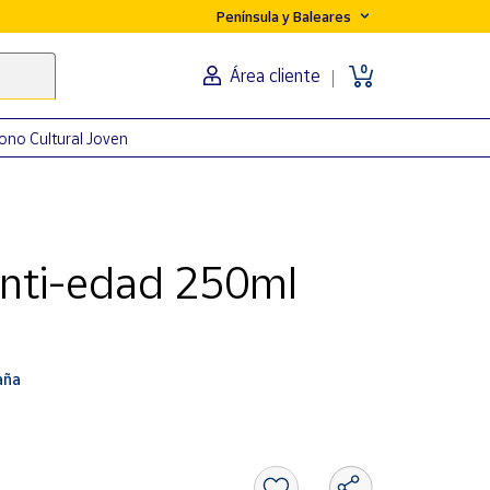
Península y Baleares
0
Área cliente
ono Cultural Joven
anti-edad 250ml
aña