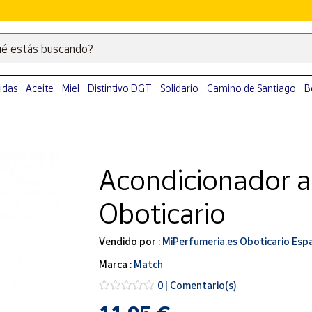
é estás buscando?
Escribe
palabras
clave
idas
Aceite
Miel
Distintivo DGT
Solidario
Camino de Santiago
B
para
buscar
productos
en
Acondicionador 
Correos
Market
Oboticario
.
Vendido por :
MiPerfumeria.es Oboticario Esp
Marca :
Match
0 | Comentario(s)