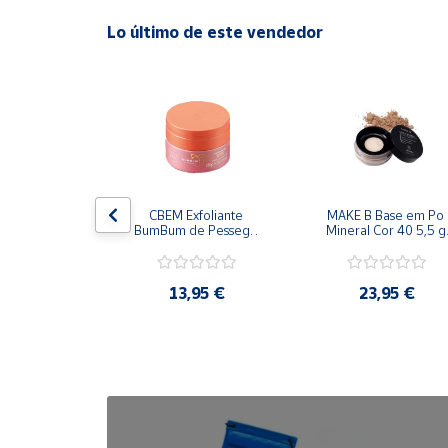
Lo último de este vendedor
Cuenta
Área
cliente
Ubicación
viar Body 
CBEM Exfoliante 
MAKE B Base em Po 
 200 ml 
BumBum de Pessego 
Mineral Cor 40 5,5 g 
Península
ticario
230g Oboticario
Oboticario
y
Baleares
,95 €
13,95 €
23,95 €
Canarias,
Ceuta y
Melilla