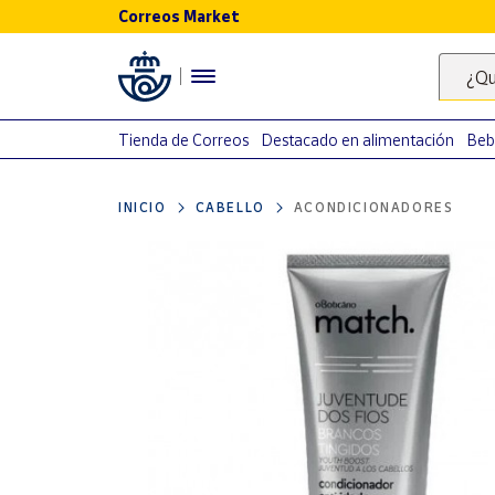
Correos Market
Menú
¿Qu
Nuestro
catálogo
Tienda de Correos
Destacado en alimentación
Beb
Alimentación
INICIO
CABELLO
ACONDICIONADORES
Bebidas
Ocio y cultura
Juguetes y
juegos
Libros y
revistas
Merchandising
y regalos
Tienda de
Correos