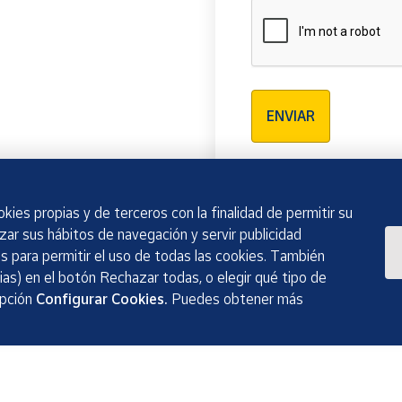
Verificación reCAPTCH
ENVIAR
kies propias y de terceros con la finalidad de permitir su
izar sus hábitos de navegación y servir publicidad
 para permitir el uso de todas las cookies. También
as) en el botón Rechazar todas, o elegir qué tipo de
opción
Configurar Cookies.
Puedes obtener más