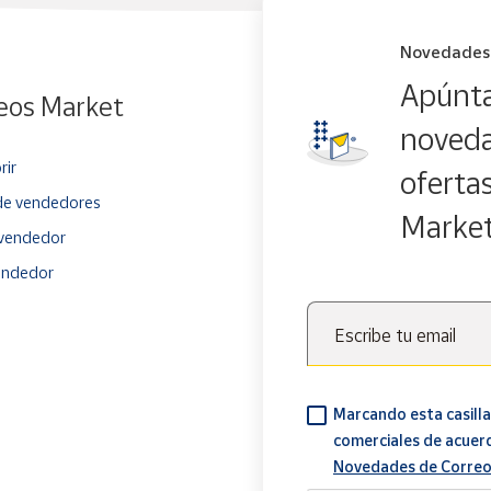
Novedades
Apúnta
eos Market
noveda
rir
oferta
e vendedores
Marke
vendedor
endedor
Escribe tu email
Marcando esta casilla
comerciales de acuer
Novedades de Correo