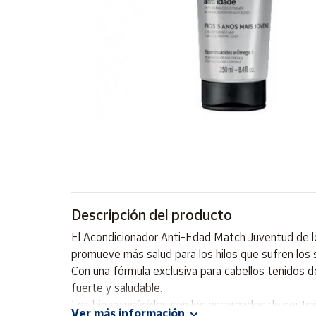
Artesanía
Oficina y
Papelería
Para Canarias,
Ceuta y Melilla
Más
populares
Bono
Cultural
Descripción del producto
Nuestros
vendedores
El Acondicionador Anti-Edad Match Juventud de los
Las
promueve más salud para los hilos que sufren los 
novedades
Con una fórmula exclusiva para cabellos teñidos 
de Correos
Market
fuerte y saludable.
Los bioaminoácidos son los encargados de neutrali
Ver más información