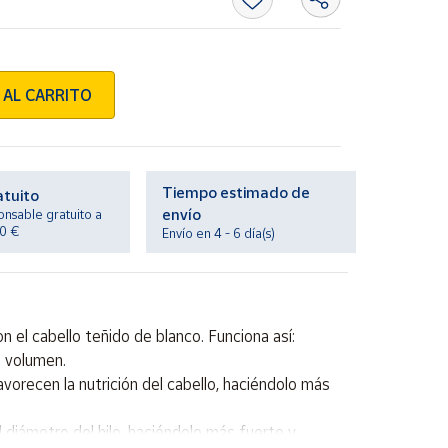
 AL CARRITO
Tiempo estimado de
atuito
envío
onsable gratuito a
20 €
Envío en 4 - 6 día(s)
el cabello teñido de blanco. Funciona así:
n volumen.
orecen la nutrición del cabello, haciéndolo más
 diámetro del hilo, haciéndolo más fuerte y