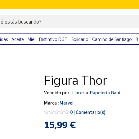
é estás buscando?
Escribe
palabras
clave
idas
Aceite
Miel
Distintivo DGT
Solidario
Camino de Santiago
B
para
buscar
productos
en
Figura Thor
Correos
Market
.
Vendido por :
Librería-Papelería Gapi
Marca :
Marvel
0 | Comentario(s)
15,99 €