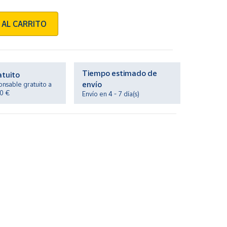
 AL CARRITO
Tiempo estimado de
atuito
envío
onsable gratuito a
20 €
Envío en 4 - 7 día(s)