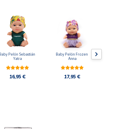
Baby Pelón Sebastián 
Baby Pelón Frozen 
Lote 5 Mo
Yatra
Anna
Adrenalyn 
2025 P
16,95 €
17,95 €
33,9