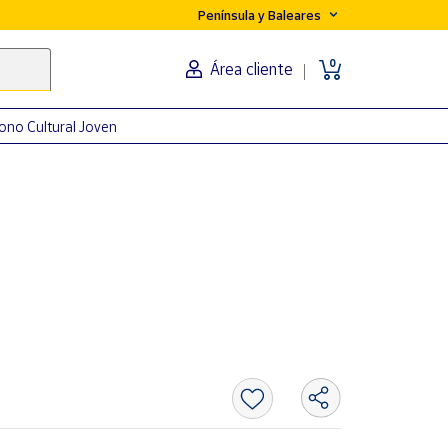
Península y Baleares
0
Área cliente
ono Cultural Joven