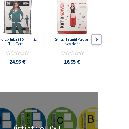
isfraz Infantil Gimnasta 
Disfraz Infantil Pastora 
Disfraz Infan
The Gamer
Navideña
Azu
24,95 €
16,95 €
16,9
Distintivo DGT