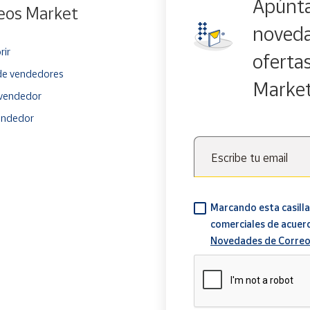
Apúnta
eos Market
noveda
rir
oferta
e vendedores
Marke
vendedor
endedor
Escribe tu email
Marcando esta casilla
comerciales de acuer
Novedades de Correo