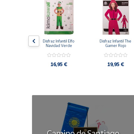
Cuenta
Área
cliente
antil Gato con 
Disfraz Infantil Elfo 
Disfraz Infantil The 
otas
Navidad Verde
Gamer Rojo
Ubicación
,95 €
16,95 €
19,95 €
Península
y
Baleares
Canarias,
Ceuta y
Melilla
Camino de Santiago