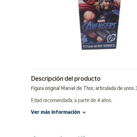
Artesanía
Oficina y
Papelería
Para Canarias,
Ceuta y Melilla
Más
populares
Bono
Descripción del producto
Cultural
Figura original Marvel de Thor, articulada de un
Nuestros
vendedores
Edad recomendada, a partir de 4 años.
Las
Ver más información
novedades
de Correos
Market