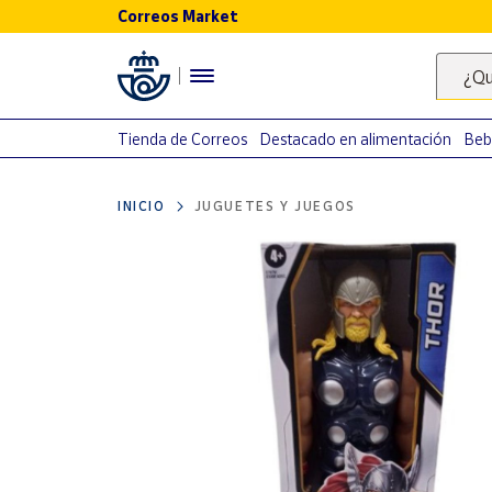
Correos Market
Menú
¿Qu
Nuestro
catálogo
Tienda de Correos
Destacado en alimentación
Beb
Alimentación
INICIO
JUGUETES Y JUEGOS
Bebidas
Ocio y cultura
Juguetes y
juegos
Libros y
revistas
Merchandising
y regalos
Tienda de
Correos