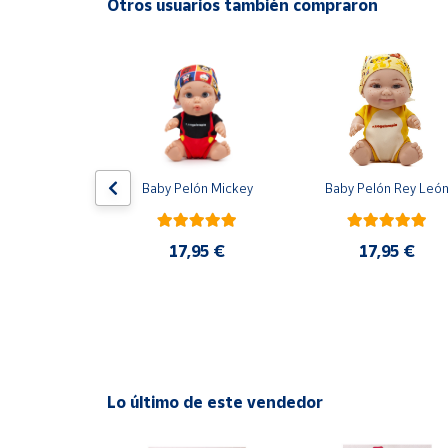
Otros usuarios también compraron
Productos
Solidarios
Ayuda
Centro
de ayuda
C Barcelona 
Baby Pelón Mickey
Baby Pelón Rey Leó
Contacto
ición Nuevo 
One Black 
cks 2025 
GK Panini
17,95 €
17,95 €
Vendedores
0 €
Mapa de
vendedores
Hazte
vendedor
Lo último de este vendedor
Área
vendedor