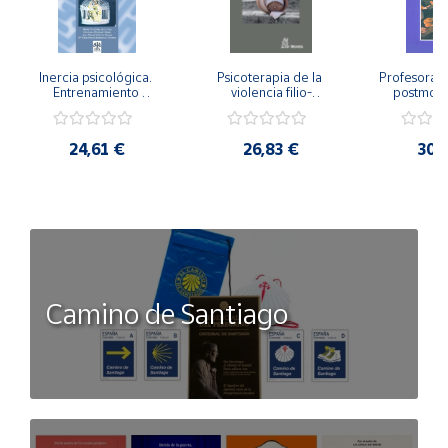
Inercia psicológica. 
Psicoterapia de la 
Profesorado,
Entrenamiento 
violencia filio-
postmode
Emocional para la 
parental. Entre el 
Cambian los
Igualdad de Género.
secreto y la 
cambi
vergüenza.
profes
24,61 €
26,83 €
30,
Camino de Santiago