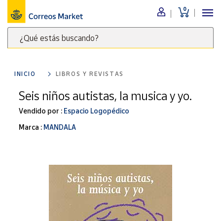
0
Menú
¿Qué estás buscando?
Nuestro
catálogo
Escribe
palabras
INICIO
LIBROS Y REVISTAS
clave
Alimentación
para
Seis niños autistas, la musica y yo.
Bebidas
buscar
Ocio y cultura
Vendido por :
Espacio Logopédico
productos
en
Juguetes y
Marca :
MANDALA
juegos
Correos
Market
Libros y
.
revistas
Merchandising
y regalos
Tienda de
Correos