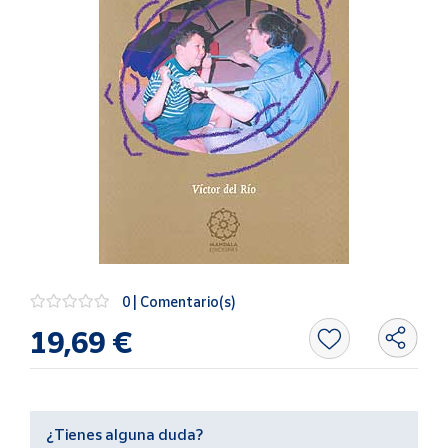
Artesanía
Oficina y
Papelería
Para Canarias,
Ceuta y Melilla
Más
populares
Bono
Cultural
0 | Comentario(s)
Nuestros
vendedores
19,69 €
Las
novedades
de Correos
Market
¿Tienes alguna duda?