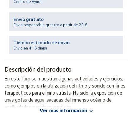
Centro de Ayuda
Productos
Solidarios
Envío gratuito
Envío responsable gratuito a partir de 20 €
Ayuda
Tiempo estimado de envío
Centro
de ayuda
Envío en 4 - 5 día(s)
Contacto
Descripción del producto
Vendedores
En este libro se muestran algunas actividades y ejercicios,
como ejemplos en la utilización del ritmo y sonido con fines
Mapa de
terapéuticos para el niño autista. Ha sido la exposición de
vendedores
unas gotas de agua, sacadas del inmenso océano de
posibilidades que tiene la música.
Hazte
Ver más información
vendedor
Autor: Victor del Río
Área
vendedor
Editorial: Mandala