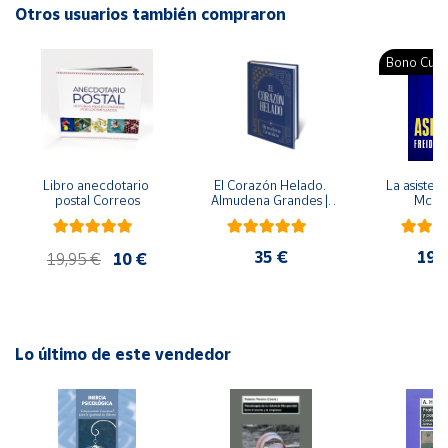
ISBN: 9788495052025
Otros usuarios también compraron
Idioma: Español
Cuenta
Bono Cultu
Área
cliente
Ubicación
Libro anecdotario 
El Corazón Helado. 
La asistent
postal Correos
Almudena Grandes | 
McFa
Edición especial de 
lujo | Libro con sello y 
Península
matasellos
y
35 €
19,
19,95 €
10 €
Baleares
Canarias,
Ceuta y
Melilla
Lo último de este vendedor