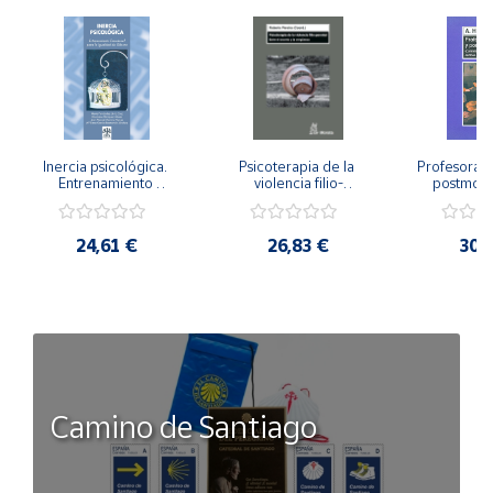
Inercia psicológica. 
Psicoterapia de la 
Profesorado,
Entrenamiento 
violencia filio-
postmode
Emocional para la 
parental. Entre el 
Cambian los
Igualdad de Género.
secreto y la 
cambi
vergüenza.
profes
24,61 €
26,83 €
30,
Camino de Santiago