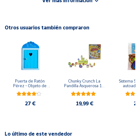
Ver más información
Cuenta
EAN: 8431618033029
Advertencias:
Otros usuarios también compraron
Área
No recomendable para niños menores de 3 años. Contiene
cliente
piezas pequeñas. Peligro de asfixia
Ubicación
Península
y
Puerta de Ratón 
Chunky Crunch La 
Sistema Sola
Baleares
Pérez - Objeto de 
Pandilla Asquerosa 16 
autoadhes
madera
piezas
mad
Canarias,
Ceuta y
27 €
19,99 €
24
Melilla
Lo último de este vendedor