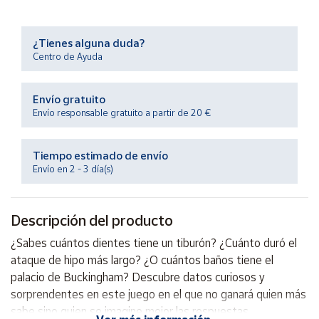
Productos
Solidarios
¿Tienes alguna duda?
Centro de Ayuda
Ayuda
Envío gratuito
Centro
Envío responsable gratuito a partir de 20 €
de ayuda
Contacto
Tiempo estimado de envío
Envío en 2 - 3 día(s)
Vendedores
Descripción del producto
Mapa de
vendedores
¿Sabes cuántos dientes tiene un tiburón? ¿Cuánto duró el
Hazte
ataque de hipo más largo? ¿O cuántos baños tiene el
vendedor
palacio de Buckingham? Descubre datos curiosos y
sorprendentes en este juego en el que no ganará quien más
Área
vendedor
sabe sino quien se imagine mejor las respuestas.