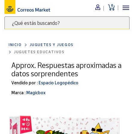
0
Menú
¿Qué estás buscando?
Nuestro
catálogo
Escribe
palabras
INICIO
JUGUETES Y JUEGOS
clave
Alimentación
JUGUETES EDUCATIVOS
para
Bebidas
buscar
Approx. Respuestas aproximadas a
Ocio y cultura
productos
datos sorprendentes
en
Juguetes y
juegos
Correos
Vendido por :
Espacio Logopédico
Market
Libros y
Marca :
Magicbox
.
revistas
Merchandising
y regalos
Tienda de
Correos