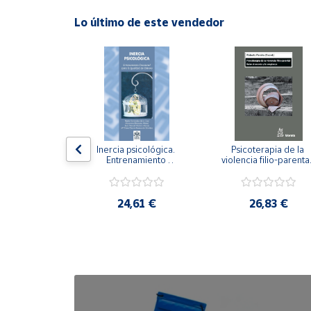
Lo último de este vendedor
Cuenta
Área
cliente
Ubicación
n visual y 
Inercia psicológica. 
Psicoterapia de la 
 Adaptación 
Entrenamiento 
violencia filio-parental.
Península
. Nivel I ESO.
Emocional para la 
Entre el secreto y la 
y
Igualdad de Género.
vergüenza.
Baleares
,21 €
24,61 €
26,83 €
Canarias,
Ceuta y
Melilla