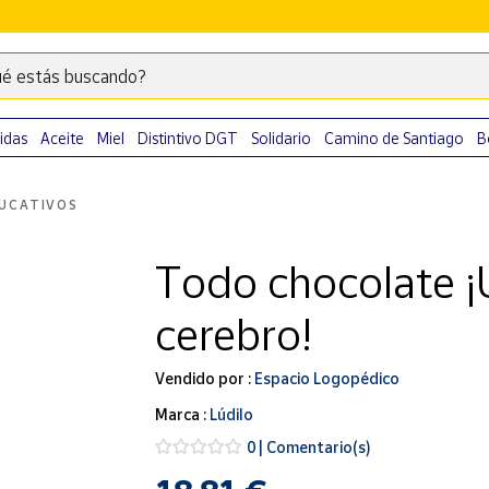
é estás buscando?
Escribe
palabras
clave
idas
Aceite
Miel
Distintivo DGT
Solidario
Camino de Santiago
B
para
buscar
UCATIVOS
productos
en
Todo chocolate ¡U
Correos
Market
cerebro!
.
Vendido por :
Espacio Logopédico
Marca :
Lúdilo
0 | Comentario(s)