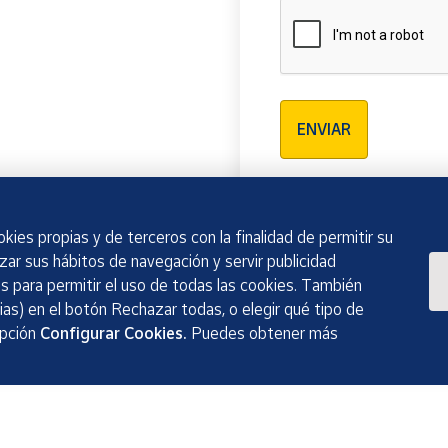
Verificación reCAPTCH
ENVIAR
kies propias y de terceros con la finalidad de permitir su
izar sus hábitos de navegación y servir publicidad
 para permitir el uso de todas las cookies. También
as) en el botón Rechazar todas, o elegir qué tipo de
opción
Configurar Cookies.
Puedes obtener más