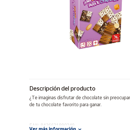
Artesanía
Oficina y
Papelería
Para Canarias,
Ceuta y Melilla
Más
populares
Bono
Cultural
Descripción del producto
Nuestros
vendedores
¿Te imaginas disfrutar de chocolate sin preocupart
Las
de tu chocolate favorito para ganar.
novedades
de Correos
Market
EAN: 8436621890249
Ver más información