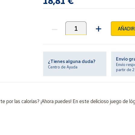
18,81 €
AÑADIR
Unidades
Envío gr
¿Tienes alguna duda?
Envío resp
Centro de Ayuda
partir de 
e por las calorías? ¡Ahora puedes! En este delicioso juego de lóg