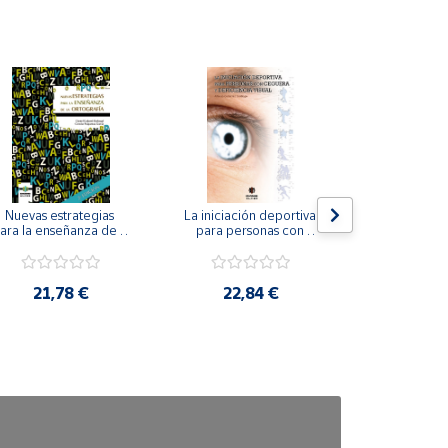
Nuevas estrategias 
La iniciación deportiva 
El método Cl
ara la enseñanza de la 
para personas con 
ortografía.
ceguera y deficiencia 
visual.
18,4
21,78 €
22,84 €