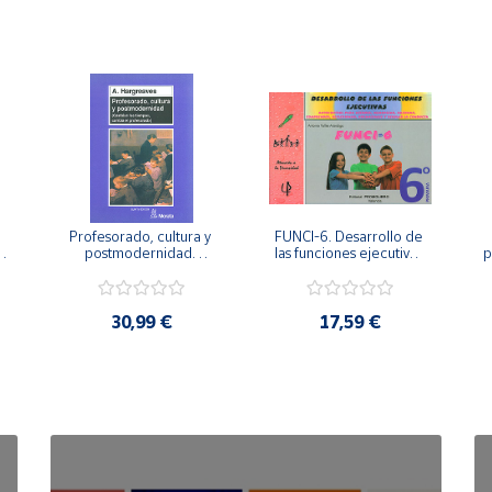
Profesorado, cultura y 
FUNCI-6. Desarrollo de 
 
postmodernidad. 
las funciones ejecutivas. 
p
Cambian los tiempos, 
6º de Primaria.
cambia el profesorado.
30,99 €
17,59 €