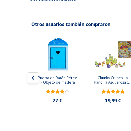
Productos
Solidarios
Otros usuarios también compraron
Ayuda
Centro
de ayuda
Contacto
Vendedores
usical Vtech
Puerta de Ratón Pérez 
Chunky Crunch La 
- Objeto de madera
Pandilla Asquerosa 16
piezas
Mapa de
,95 €
vendedores
27 €
19,99 €
Hazte
vendedor
Área
vendedor