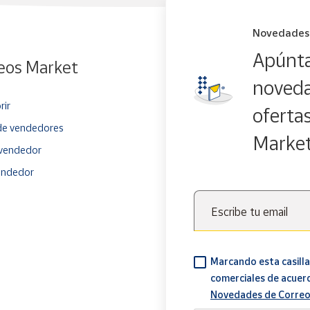
Novedades
Apúnta
eos Market
noveda
rir
oferta
e vendedores
Marke
vendedor
endedor
Escribe tu email
Marcando esta casilla
comerciales de acuer
Novedades de Correo