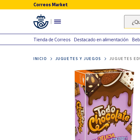
Correos Market
Menú
¿Qu
Nuestro
catálogo
Tienda de Correos
Destacado en alimentación
Beb
Alimentación
INICIO
JUGUETES Y JUEGOS
JUGUETES ED
Bebidas
Ocio y cultura
Juguetes y
juegos
Libros y
revistas
Merchandising
y regalos
Tienda de
Correos