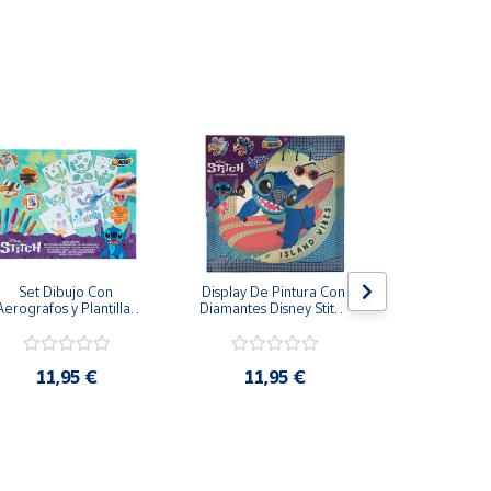
Set Dibujo Con 
Display De Pintura Con 
Pizarra má
Aerografos y Plantillas 
Diamantes Disney Stitch 
Stitch Tinta e
Stitch Más de 3 Años
29x29cm
28 
11,95 €
11,95 €
19,9