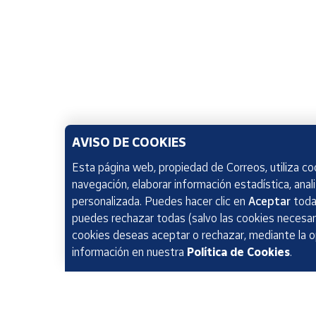
AVISO DE COOKIES
Esta página web, propiedad de Correos, utiliza coo
navegación, elaborar información estadística, anal
personalizada. Puedes hacer clic en
Aceptar
todas
puedes rechazar todas (salvo las cookies necesari
cookies deseas aceptar o rechazar, mediante la 
información en nuestra
Política de Cookies
.