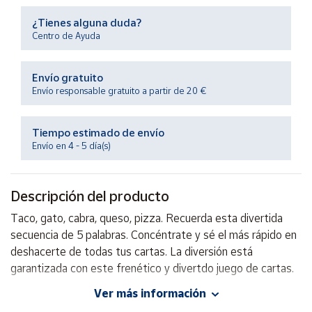
Productos
Solidarios
¿Tienes alguna duda?
Centro de Ayuda
Ayuda
Envío gratuito
Envío responsable gratuito a partir de 20 €
Centro
de ayuda
Tiempo estimado de envío
Contacto
Envío en 4 - 5 día(s)
Vendedores
Descripción del producto
Taco, gato, cabra, queso, pizza. Recuerda esta divertida
Mapa de
vendedores
secuencia de 5 palabras. Concéntrate y sé el más rápido en
deshacerte de todas tus cartas. La diversión está
Hazte
vendedor
garantizada con este frenético y divertdo juego de cartas.
Área
Ver más información
vendedor