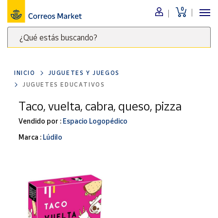
0
Menú
¿Qué estás buscando?
Nuestro
catálogo
Escribe
palabras
INICIO
JUGUETES Y JUEGOS
clave
Alimentación
JUGUETES EDUCATIVOS
para
Bebidas
buscar
Taco, vuelta, cabra, queso, pizza
Ocio y cultura
productos
Vendido por :
Espacio Logopédico
en
Juguetes y
juegos
Correos
Marca :
Lúdilo
Market
Libros y
.
revistas
Merchandising
y regalos
Tienda de
Correos