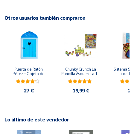
EAN: 8436598033038
Advertencias:
Cuenta
No recomendable para niños menores de 3 años. Contiene
Otros usuarios también compraron
piezas pequeñas. Peligro de asfixia
Área
cliente
Ubicación
Puerta de Ratón 
Chunky Crunch La 
Sistema Sola
Península
Pérez - Objeto de 
Pandilla Asquerosa 16 
autoadhes
y
madera
piezas
mad
Baleares
27 €
19,99 €
24
Canarias,
Ceuta y
Melilla
Lo último de este vendedor