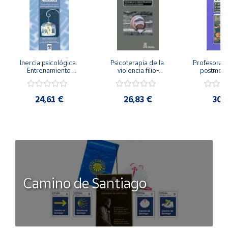
Inercia psicológica. 
Psicoterapia de la 
Profesorado,
Entrenamiento 
violencia filio-
postmode
Emocional para la 
parental. Entre el 
Cambian los
Igualdad de Género.
secreto y la 
cambi
vergüenza.
profes
24,61 €
26,83 €
30,
Camino de Santiago