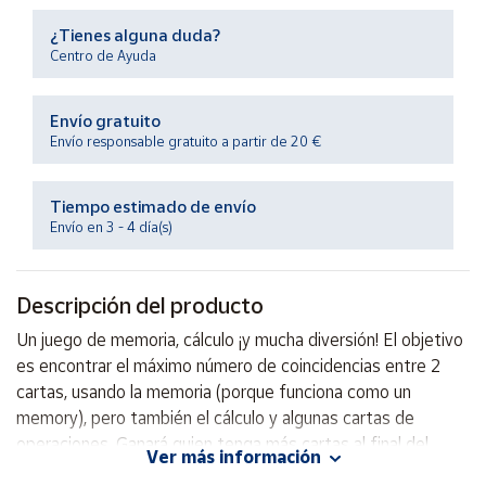
Productos
Solidarios
¿Tienes alguna duda?
Centro de Ayuda
Ayuda
Envío gratuito
Envío responsable gratuito a partir de 20 €
Centro
de ayuda
Tiempo estimado de envío
Contacto
Envío en 3 - 4 día(s)
Vendedores
Descripción del producto
Un juego de memoria, cálculo ¡y mucha diversión! El objetivo
Mapa de
vendedores
es encontrar el máximo número de coincidencias entre 2
cartas, usando la memoria (porque funciona como un
Hazte
vendedor
memory), pero también el cálculo y algunas cartas de
operaciones. Ganará quien tenga más cartas al final del
Área
Ver más información
juego.
vendedor