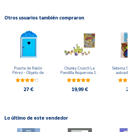
Cuenta
EAN: 8436598030471
Otros usuarios también compraron
Advertencias:
Área
No recomendable para niños menores de 3 años. Contiene
cliente
piezas pequeñas. Peligro de asfixia
Ubicación
Puerta de Ratón 
Chunky Crunch La 
Sistema Sola
Península
Pérez - Objeto de 
Pandilla Asquerosa 16 
autoadhes
y
madera
piezas
mad
Baleares
27 €
19,99 €
24
Canarias,
Ceuta y
Melilla
Lo último de este vendedor