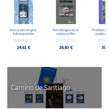
Inercia psicológica. 
Psicoterapia de la 
Profesorado,
Entrenamiento 
violencia filio-
postmode
Emocional para la 
parental. Entre el 
Cambian los
Igualdad de Género.
secreto y la 
cambi
vergüenza.
profes
24,61 €
26,83 €
30,
Camino de Santiago