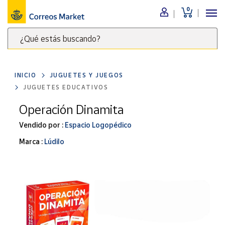
0
Menú
¿Qué estás buscando?
Nuestro
catálogo
Escribe
palabras
INICIO
JUGUETES Y JUEGOS
clave
Alimentación
JUGUETES EDUCATIVOS
para
Bebidas
buscar
Operación Dinamita
Ocio y cultura
productos
Vendido por :
Espacio Logopédico
en
Juguetes y
juegos
Correos
Marca :
Lúdilo
Market
Libros y
.
revistas
Merchandising
y regalos
Tienda de
Correos