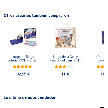
Gana la partida el primer equip que aconsegueixi treure vuit
lletres pel seu costat del tauler!. Diverteix-te amb Carrera
Cuenta
de lletres al mateix temps que adquireixes vocabulari i
Otros usuarios también compraron
millores el teu llenguatge. Pensa, debat i tria que paraula
Área
competiràs contra l’equip oponent.
cliente
Per què comprar el Joc de taula Carrera de Lletres? - Lúdilo.
Contingut: 108 targetes, tauler de joc, 26 fitxes de lletres,
1 rellotge de sorra i regles de joc.
Ubicación
Edat més de 7 anys.
Jugadors 2 a 8
Juego de Bingo 
Juego de la Oca y 
La Morada
Península
Lotería XXXL Premium
Parchís del Camino de 
juego 
Temps partida 10 minuts
y
Santiago
Baleares
Com es Juga al Joc de taula Carrera de Lletres
- Preparar el tauler amb les fitxes. L'equip que juga saca una
32,95 €
11 €
16,
Canarias,
Ceuta y
carta, debat i decideix quina paraula usarà com a resposta,
Melilla
abans que acabi el temps.
- Es mouen les fitxes de les lletres que s'utilitzen en la
paraula, cap al costat del tauler de l'equip. Un buit per cada
Lo último de este vendedor
vegada que s'usa la lletra.
- El primer equip que servei del tauler vuit fitxes de lletres