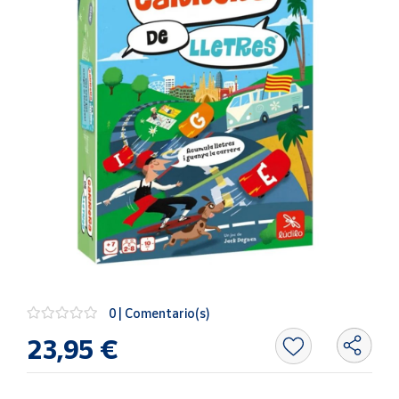
Artesanía
Oficina y
Papelería
Para Canarias,
Ceuta y Melilla
Más
populares
Bono
Cultural
Nuestros
vendedores
0 | Comentario(s)
Las
novedades
23,95 €
de Correos
Market