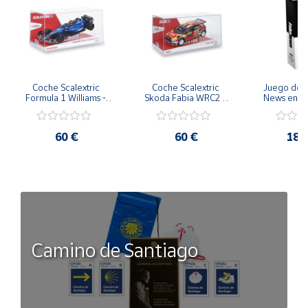
guanya.
Beneficis:
Vocabulari.
Creativitat.
Pensament estratègic.
Coche Scalextric 
Coche Scalextric 
Juego de M
Ortografia.
Formula 1 Williams - 
Skoda Fabia WRC2 - 
News en Cas
Saiz 25 escala 1:32
Pepe López escala 
Topi 
Idioma Catala.
1:32
Un divertit joc de taula per a adquirir vocabulari i millorar
60 €
60 €
18,
l'ortografia
Cada vegada que s'usa una lletra, es desplaça un buit cap al
costat d'aquest equip.
Gana la partida d'aquest joc educatiu el primer equip que
aconsegueixi treure vuit lletres pel seu costat del tauler!
Et ve de gust ajuntar-se una bona estona amb els més
petits de la casa i gaudir en família o amb amics. I quin millor
Camino de Santiago
pla que una bona tarda de jocs de taula amb els quals
passar una gran estona divertida.
Advertencia por seguridad: No es apto para niños menores