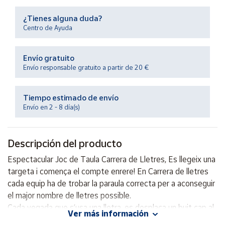
Productos
Solidarios
¿Tienes alguna duda?
Centro de Ayuda
Ayuda
Envío gratuito
Envío responsable gratuito a partir de 20 €
Centro
de ayuda
Tiempo estimado de envío
Contacto
Envío en 2 - 8 día(s)
Vendedores
Descripción del producto
Mapa de
Espectacular Joc de Taula Carrera de Lletres, Es llegeix una
vendedores
targeta i comença el compte enrere! En Carrera de lletres
Hazte
cada equip ha de trobar la paraula correcta per a aconseguir
vendedor
el major nombre de lletres possible.
Cada vegada que s’usa una lletra, es desplaça un buit cap al
Área
Ver más información
vendedor
costat d’aquest equip.