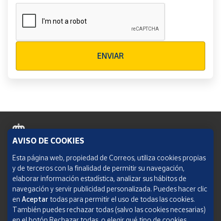
Verificación reCAPTCHA
ENVIAR
AVISO DE COOKIES
Política de cookies
Esta página web, propiedad de Correos, utiliza cookies propias
y de terceros con la finalidad de permitir su navegación,
Aviso legal
elaborar información estadística, analizar sus hábitos de
navegación y servir publicidad personalizada. Puedes hacer clic
Condiciones del servicio
en
Aceptar
todas para permitir el uso de todas las cookies.
También puedes rechazar todas (salvo las cookies necesarias)
Política de Privacidad Web
en el botón Rechazar todas, o elegir qué tipo de cookies