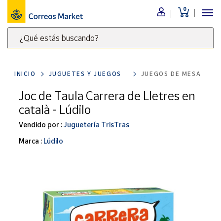
0
Menú
¿Qué estás buscando?
Nuestro
catálogo
Escribe
palabras
INICIO
JUGUETES Y JUEGOS
JUEGOS DE MESA
clave
Alimentación
para
Joc de Taula Carrera de Lletres en
Bebidas
buscar
català - Lúdilo
Ocio y cultura
productos
en
Vendido por :
Juguetería TrisTras
Juguetes y
juegos
Correos
Marca :
Lúdilo
Market
Libros y
.
revistas
Merchandising
y regalos
Tienda de
Correos