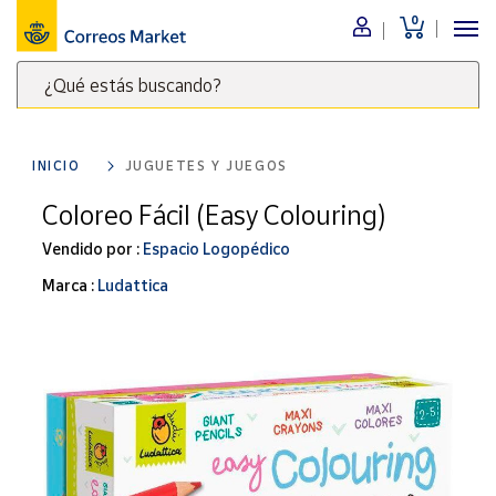
0
Menú
¿Qué estás buscando?
Nuestro
catálogo
Escribe
palabras
INICIO
JUGUETES Y JUEGOS
clave
Alimentación
para
Coloreo Fácil (Easy Colouring)
Bebidas
buscar
Ocio y cultura
Vendido por :
Espacio Logopédico
productos
en
Juguetes y
Marca :
Ludattica
juegos
Correos
Market
Libros y
.
revistas
Merchandising
y regalos
Tienda de
Correos