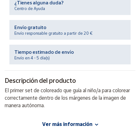
¿Tienes alguna duda?
Productos
Solidarios
Centro de Ayuda
Envío gratuito
Ayuda
Envío responsable gratuito a partir de 20 €
Centro
de ayuda
Tiempo estimado de envío
Envío en 4 - 5 día(s)
Contacto
Descripción del producto
Vendedores
El primer set de coloreado que guía al niño/a para colorear
correctamente dentro de los márgenes de la imagen de
Mapa de
vendedores
manera autónoma.
Hazte
vendedor
Ver más información
EAN: 8057158621788
Área
vendedor