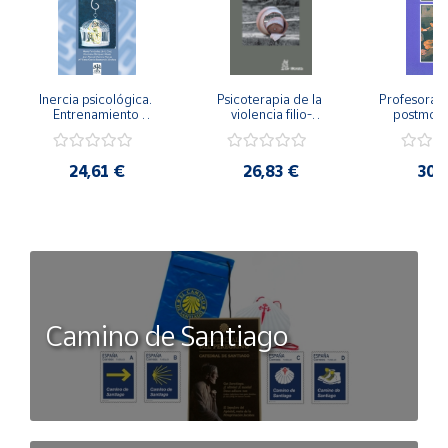
Inercia psicológica. 
Psicoterapia de la 
Profesorado,
Entrenamiento 
violencia filio-
postmode
Emocional para la 
parental. Entre el 
Cambian los
Igualdad de Género.
secreto y la 
cambi
vergüenza.
profes
24,61 €
26,83 €
30,
Camino de Santiago