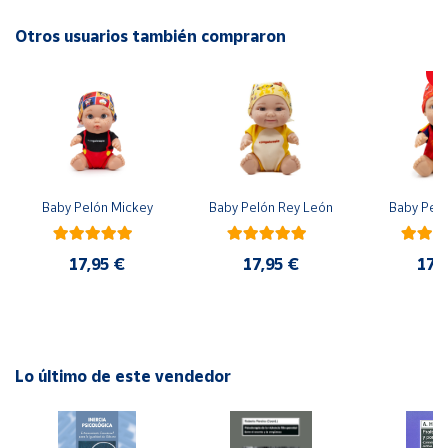
Otros usuarios también compraron
Cuenta
Área
cliente
Ubicación
Baby Pelón Mickey
Baby Pelón Rey León
Baby Peló
Península
y
17,95 €
17,95 €
17,
Baleares
Canarias,
Ceuta y
Melilla
Lo último de este vendedor