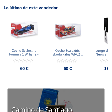
nacido ideal para tus niños/as, con gran variedad de medidas
y modelos.
Lo último de este vendedor
Porque comprar la Muñeca Bebé Mimi Llorona Capazo
Portabebé
Datos técnicos:
Cuerpo Blandito ,
Fabricado en España,
Muñeco de 42 cm
Diseñado y fabricado completamente en España.
Coche Scalextric 
Coche Scalextric 
Juego de M
Presentación en Caja.
Formula 1 Williams - 
Skoda Fabia WRC2 - 
News en Cas
Saiz 25 escala 1:32
Pepe López escala 
Topi 
Edad: más de 3 años.
1:32
Beneficios del Juego con Muñecas
60 €
60 €
18,
Responsabilidad
Al aprender habilidades sociales importantes a una edad
temprana, los niños también aprenden a ser responsables.
Un Muñeco Bebe estimula el sentimiento de
responsabilidad ya que el afecto que el infante desarrolla
por él le lleva a querer cuidarlo y protegerlo. Aprender
estaba habilidad es importantísimo, ya que le servirá, por
Camino de Santiago