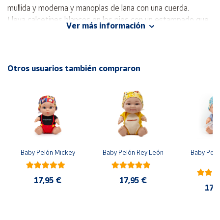
mullida y moderna y manoplas de lana con una cuerda.
Lleva calcetines blancos en los pies con un estampado que
Cuenta
Ver más información
imita a las zapatillas de deporte.
También incluye un saco de dormir blanco que también se
Área
puede usar como portabebés, tiene dos asas de transporte
cliente
y una capota con dosel de color rosa pálido brillante.
Otros usuarios también compraron
Su cuerpo es blandito mientras que su cabeza y
Ubicación
extremidades son de vinyl delicado y agradable al tacto, y el
vientre de material ha sido relleno con un acolchado
agradable al tacto, lo que hace que la muñeca sea perfecta
Península
y
para abrazar.
Baleares
Si aprietas su barriguita emitirá sonidos. llora y llama "Mamá",
"Papa".
Canarias,
Baby Pelón Mickey
Baby Pelón Rey León
Baby Peló
Ceuta y
El
Incluye chupete.con cadena, que sirve como elemento
Melilla
decorativo..
17,95 €
17,95 €
Funciona con 3 pilas de botón incluidas (de demostración)
17,
El Muñeco Bebe ha sido fabricado de manera artesanal con
los mejores materiales. Muñecas Llorens te ofrece el recién