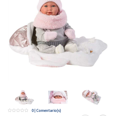
Artesanía
Oficina y
Papelería
Para Canarias,
Ceuta y Melilla
Más
populares
Bono
Cultural
Nuestros
vendedores
Las
novedades
de Correos
Market
0 | Comentario(s)