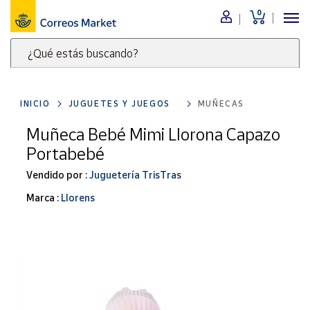
0
Menú
¿Qué estás buscando?
Nuestro
catálogo
Escribe
palabras
INICIO
JUGUETES Y JUEGOS
MUÑECAS
clave
Alimentación
para
Muñeca Bebé Mimi Llorona Capazo
Bebidas
buscar
Portabebé
Ocio y cultura
productos
en
Vendido por :
Juguetería TrisTras
Juguetes y
juegos
Correos
Marca :
Llorens
Market
Libros y
.
revistas
Merchandising
y regalos
Tienda de
Correos