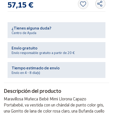
Productos
57,15 €
Solidarios
Ayuda
¿Tienes alguna duda?
Centro de Ayuda
Centro
de ayuda
Envío gratuito
Contacto
Envío responsable gratuito a partir de 20 €
Vendedores
Tiempo estimado de envío
Envío en 4 - 8 día(s)
Mapa de
vendedores
Descripción del producto
Hazte
vendedor
Maravillosa Muñeca Bebé Mimi Llorona Capazo
Área
Portabebé, va vestida con un chándal de punto color gris,
vendedor
una Gorrito de lana de color rosa claro, una Bufanda cuello