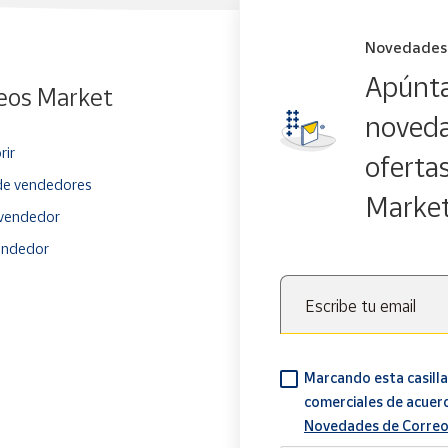
Novedades
Apúnta
eos Market
noveda
rir
oferta
e vendedores
Marke
vendedor
endedor
Escribe tu email
Marcando esta casilla
comerciales de acuer
Novedades de Correo