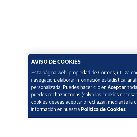
AVISO DE COOKIES
Esta página web, propiedad de Correos, utiliza coo
navegación, elaborar información estadística, anal
personalizada. Puedes hacer clic en
Aceptar
todas
puedes rechazar todas (salvo las cookies necesari
cookies deseas aceptar o rechazar, mediante la 
información en nuestra
Política de Cookies
.