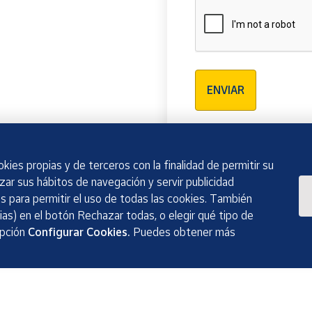
Verificación reCAPTCH
ENVIAR
kies propias y de terceros con la finalidad de permitir su
izar sus hábitos de navegación y servir publicidad
 para permitir el uso de todas las cookies. También
as) en el botón Rechazar todas, o elegir qué tipo de
opción
Configurar Cookies.
Puedes obtener más