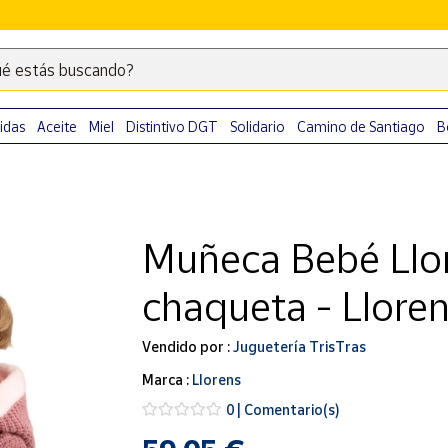
é estás buscando?
Escribe
palabras
clave
idas
Aceite
Miel
Distintivo DGT
Solidario
Camino de Santiago
B
para
buscar
productos
en
Muñeca Bebé Llo
Correos
Market
chaqueta - Llore
.
Vendido por :
Juguetería TrisTras
Marca :
Llorens
0 | Comentario(s)