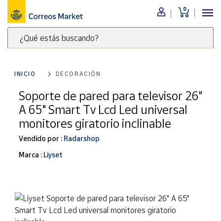
0
Menú
¿Qué estás buscando?
Nuestro
catálogo
Escribe
palabras
INICIO
DECORACIÓN
clave
Alimentación
para
Soporte de pared para televisor 26"
Bebidas
buscar
A 65" Smart Tv Lcd Led universal
Ocio y cultura
productos
monitores giratorio inclinable
en
Juguetes y
juegos
Correos
Vendido por :
Radarshop
Market
Libros y
Marca :
Liyset
.
revistas
Merchandising
y regalos
Tienda de
Correos