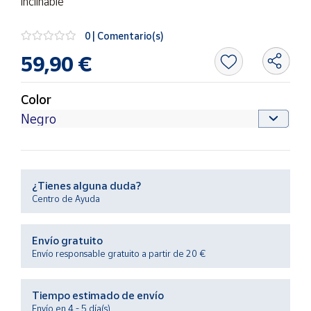
Artesanía
Oficina y
0 | Comentario(s)
Papelería
59,90 €
Para Canarias,
Ceuta y Melilla
Color
Más
populares
Bono
¿Tienes alguna duda?
Cultural
Centro de Ayuda
Nuestros
vendedores
Envío gratuito
Las
Envío responsable gratuito a partir de 20 €
novedades
de Correos
Market
Tiempo estimado de envío
Envío en 4 - 5 día(s)