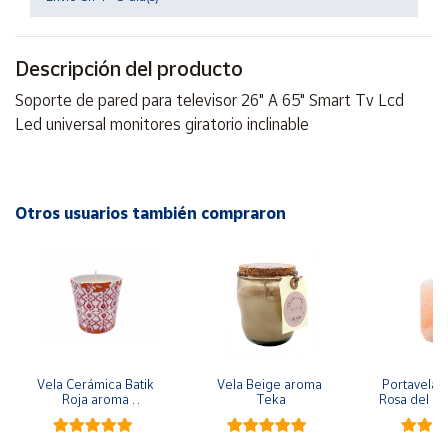
Productos
Solidarios
Descripción del producto
Ayuda
Soporte de pared para televisor 26" A 65" Smart Tv Lcd
Led universal monitores giratorio inclinable
Centro
de ayuda
Contacto
Otros usuarios también compraron
Vendedores
Mapa de
vendedores
Hazte
vendedor
Vela Cerámica Batik 
Vela Beige aroma 
Portavela Ci
Roja aroma 
Teka
Rosa del Hi
Bergamota
ap
Área
vendedor