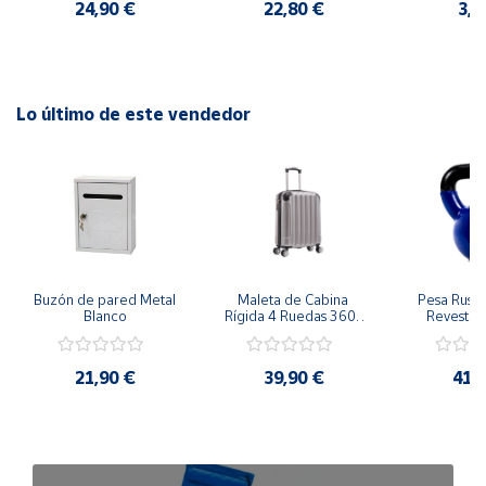
24,90 €
22,80 €
3,5
Cuenta
Área
Lo último de este vendedor
cliente
Ubicación
Península
y
Baleares
Buzón de pared Metal 
Maleta de Cabina 
Pesa Rusa K
Blanco
Rígida 4 Ruedas 360º 
Revestimi
Canarias,
Esquinas reforzadas 
vinilo 
37L
Antidesli
Ceuta y
Melilla
21,90 €
39,90 €
41,