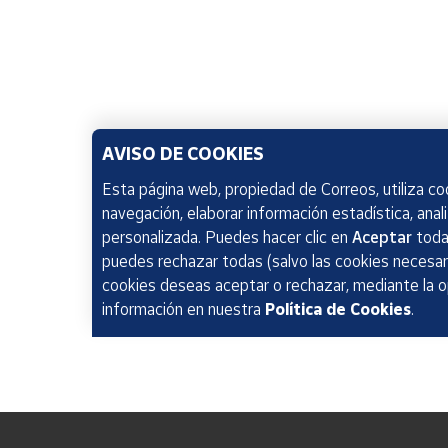
AVISO DE COOKIES
Esta página web, propiedad de Correos, utiliza coo
navegación, elaborar información estadística, anal
personalizada. Puedes hacer clic en
Aceptar
todas
puedes rechazar todas (salvo las cookies necesari
cookies deseas aceptar o rechazar, mediante la 
información en nuestra
Política de Cookies
.