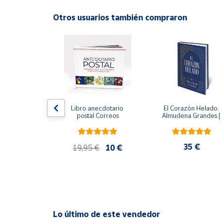
Idioma: Español
Productos
Solidarios
Otros usuarios también compraron
ral
Ayuda
Centro
de ayuda
Contacto
edición 
Libro anecdotario 
El Corazón Helado. 
 avalada por 
postal Correos
Almudena Grandes | 
l Estate) - 
Edición especial de luj
Vendedores
e Orwell
| Libro con sello y 
matasellos
,95 €
35 €
19,95 €
10 €
Mapa de
vendedores
Hazte
vendedor
Área
Lo último de este vendedor
vendedor