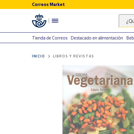
Correos Market
Menú
¿Qu
Nuestro
catálogo
Tienda de Correos
Destacado en alimentación
Beb
Alimentación
INICIO
LIBROS Y REVISTAS
Bebidas
Ocio y cultura
Juguetes y
juegos
Libros y
revistas
Merchandising
y regalos
Tienda de
Correos