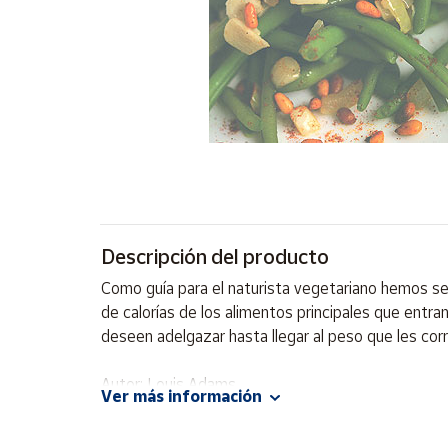
Artesanía
Oficina y
Papelería
Para Canarias,
Ceuta y Melilla
Más
populares
Bono
Descripción del producto
Cultural
Como guía para el naturista vegetariano hemos sel
Nuestros
de calorías de los alimentos principales que entr
vendedores
deseen adelgazar hasta llegar al peso que les cor
Las
novedades
Autor: Louis Adams
de Correos
Ver más información
Market
Editorial: LU
ISBN: 9788492736164