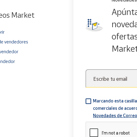
Apúnta
eos Market
noveda
rir
oferta
e vendedores
Marke
vendedor
endedor
Escribe tu email
Marcando esta casilla
comerciales de acuer
Novedades de Correo