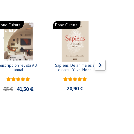
ono Cultural
Bono Cultural
Suscripción revista AD 
Sapiens. De animales a 
Colección d
anual
dioses - Yuval Noah 
para bebés. S
Harari
de cartón
20,90 €
28
55 €
41,50 €