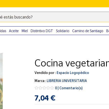
é estás buscando?
Escribe
palabras
clave
idas
Aceite
Miel
Distintivo DGT
Solidario
Camino de Santiago
B
para
buscar
productos
en
Cocina vegetaria
Correos
Market
.
Vendido por :
Espacio Logopédico
Marca :
LIBRERIA UNIVERSITARIA
0 | Comentario(s)
7,04 €