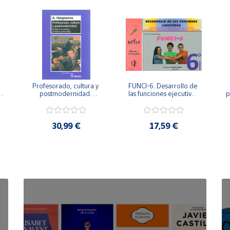
Profesorado, cultura y 
FUNCI-6. Desarrollo de 
 
postmodernidad. 
las funciones ejecutivas. 
p
Cambian los tiempos, 
6º de Primaria.
cambia el profesorado.
30,99 €
17,59 €