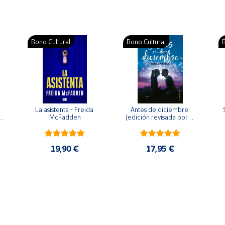
Bono Cultural
Bono Cultural
B
La asistenta - Freida 
Antes de diciembre 
McFadden
(edición revisada por la 
o 
autora) - Joana Marcús
19,90 €
17,95 €