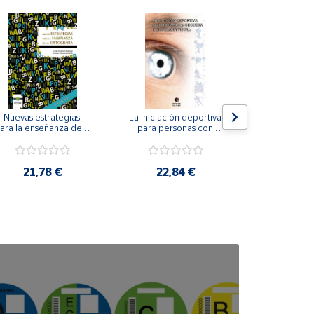
Nuevas estrategias 
La iniciación deportiva 
El método Cl
ara la enseñanza de la 
para personas con 
ortografía.
ceguera y deficiencia 
visual.
18,4
21,78 €
22,84 €