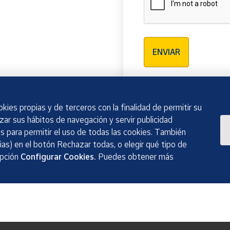
Verificación reCAPTCH
ENVIAR
kies propias y de terceros con la finalidad de permitir su
izar sus hábitos de navegación y servir publicidad
 para permitir el uso de todas las cookies. También
as) en el botón Rechazar todas, o elegir qué tipo de
opción
Configurar Cookies.
Puedes obtener más