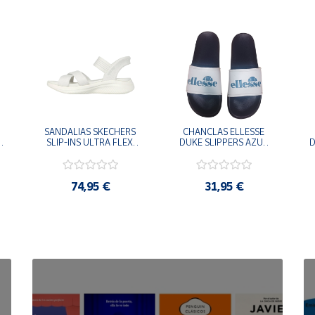
SANDALIAS SKECHERS 
CHANCLAS ELLESSE 
SLIP-INS ULTRA FLEX 
DUKE SLIPPERS AZUL 
D
-
3.0 NEVER BETTER 
MARINO 
BLANCO OFF 119975-
ADELAIDE022-E-
OFWT SANDALIAS 
EVAPVC-153 FLIP 
COMODAS MUJER
FLOP SANDALIAS 
74,95 €
31,95 €
COMODAS HOMBRE