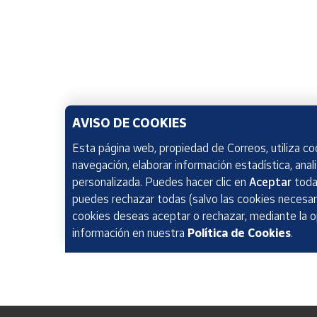
AVISO DE COOKIES
Esta página web, propiedad de Correos, utiliza coo
navegación, elaborar información estadística, anal
personalizada. Puedes hacer clic en
Aceptar
todas
puedes rechazar todas (salvo las cookies necesari
cookies deseas aceptar o rechazar, mediante la 
información en nuestra
Política de Cookies
.