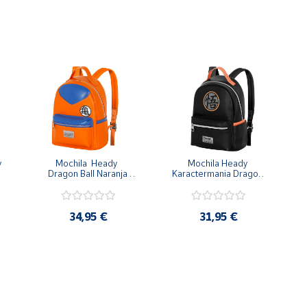
 
Mochila  Heady  
Mochila Heady 
Dragon Ball Naranja 
Karactermania Dragon 
Goku 29x24.5x15cm
Ball Negra Simbolo
34,95 €
31,95 €