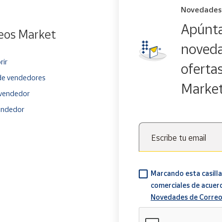
Novedades
Apúnta
eos Market
noveda
rir
oferta
e vendedores
Marke
vendedor
endedor
Escribe tu email
Marcando esta casilla
comerciales de acuer
Novedades de Correo