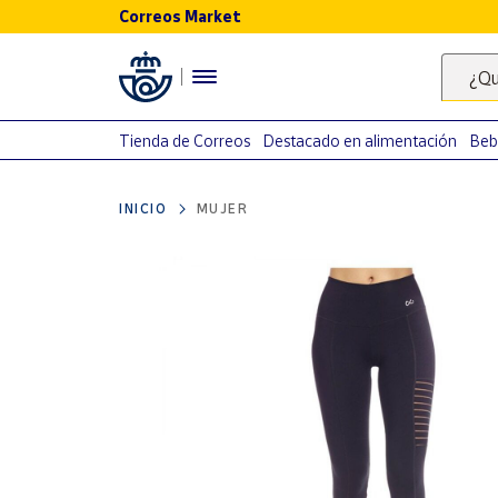
Correos Market
Menú
¿Qu
Nuestro
catálogo
Tienda de Correos
Destacado en alimentación
Beb
Alimentación
INICIO
MUJER
Bebidas
Ocio y cultura
Juguetes y
juegos
Libros y
revistas
Merchandising
y regalos
Tienda de
Correos