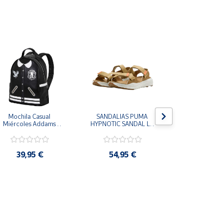
Mochila Casual 
SANDALIAS PUMA 
CHANCLAS
Miércoles Addams 
HYPNOTIC SANDAL LT 
MORRO LE
Wednesday
MARRON COFFEE MILK 
MUJER FLI
404844-03 CHANCLAS 
FFW0270
COMODAS MUJER
39,95 €
54,95 €
25,9