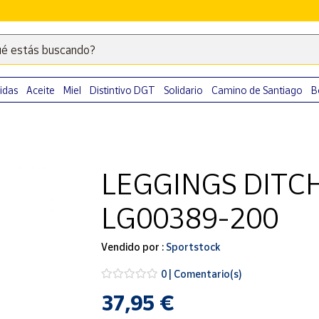
é estás buscando?
Escribe
palabras
clave
idas
Aceite
Miel
Distintivo DGT
Solidario
Camino de Santiago
B
para
buscar
productos
en
LEGGINGS DITC
Correos
Market
LG00389-200
.
Vendido por :
Sportstock
0 | Comentario(s)
37,95 €