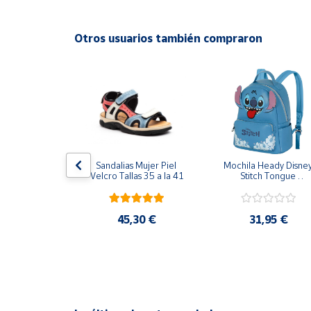
Productos
Solidarios
Otros usuarios también compraron
Ayuda
Centro
de ayuda
Contacto
T NIKE 
Sandalias Mujer Piel 
Mochila Heady Disney
EAR CHILL 
Velcro Tallas 35 a la 41
Stitch Tongue 
Vendedores
GRO II3980-
29x24.5x15 cm
NTALONES 
S MUJER
Mapa de
,95 €
45,30 €
31,95 €
vendedores
Hazte
vendedor
Área
vendedor