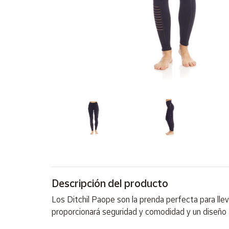
Artesanía
Oficina y
Papelería
Para Canarias,
Ceuta y Melilla
Más
populares
Bono
Cultural
Nuestros
vendedores
Las
Descripción del producto
novedades
de Correos
Los Ditchil Paope son la prenda perfecta para llev
Market
proporcionará seguridad y comodidad y un diseño 